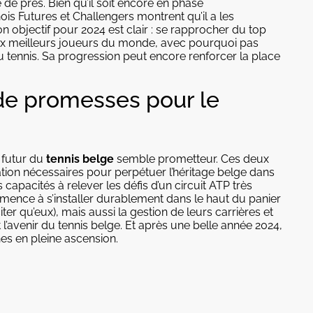
ie de près. Bien qu’il soit encore en phase
is Futures et Challengers montrent qu’il a les
n objectif pour 2024 est clair : se rapprocher du top
ux meilleurs joueurs du monde, avec pourquoi pas
 tennis. Sa progression peut encore renforcer la place
de promesses pour le
e futur du
tennis belge
semble prometteur. Ces deux
ation nécessaires pour perpétuer l’héritage belge dans
capacités à relever les défis d’un circuit ATP très
mence à s’installer durablement dans le haut du panier
er qu’eux), mais aussi la gestion de leurs carrières et
 l’avenir du tennis belge. Et après une belle année 2024,
nes en pleine ascension.