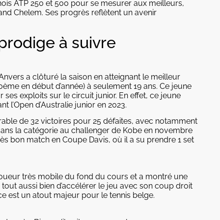
rnois ATP 250 et 500 pour se mesurer aux meilleurs,
and Chelem. Ses progrès reflètent un avenir
 prodige à suivre
’Anvers a clôturé la saison en atteignant le meilleur
0ème en début d’année) à seulement 19 ans. Ce jeune
es exploits sur le circuit junior. En effet, ce jeune
t l’Open d’Australie junior en 2023.
orable de 32 victoires pour 25 défaites, avec notamment
e dans la catégorie au challenger de Kobe en novembre
s bon match en Coupe Davis, où il a su prendre 1 set
.
 joueur très mobile du fond du cours et a montré une
 tout aussi bien d’accélérer le jeu avec son coup droit
 est un atout majeur pour le tennis belge.