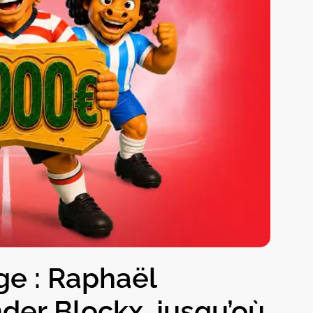
ge : Raphaël
der Blockx, jusqu’où