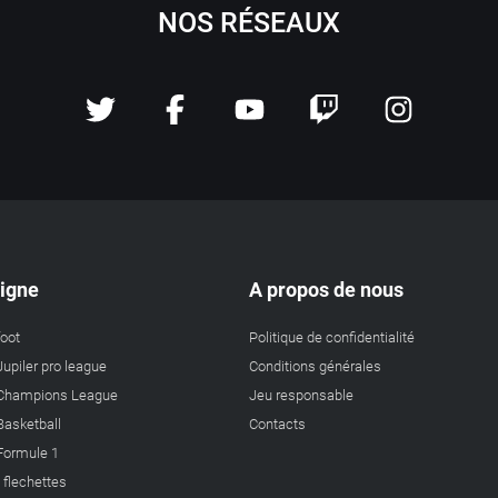
NOS RÉSEAUX
ligne
A propos de nous
foot
Politique de confidentialité
Jupiler pro league
Conditions générales
a Champions League
Jeu responsable
 Basketball
Contacts
 Formule 1
s flechettes