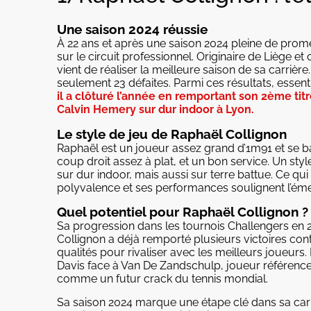
Une saison 2024 réussie
À 22 ans et après une saison 2024 pleine de pro
sur le circuit professionnel. Originaire de Liège e
vient de réaliser la meilleure saison de sa carrière
seulement 23 défaites. Parmi ces résultats, essent
il a clôturé l’année en remportant son 2ème titr
Calvin Hemery sur dur indoor à Lyon.
Le style de jeu de Raphaël Collignon
Raphaël est un joueur assez grand d’1m91 et se ba
coup droit assez à plat, et un bon service. Un style
sur dur indoor, mais aussi sur terre battue. Ce qu
polyvalence et ses performances soulignent l’éme
Quel potentiel pour Raphaël Collignon ?
Sa progression dans les tournois Challengers en 2
Collignon a déjà remporté plusieurs victoires cont
qualités pour rivaliser avec les meilleurs joueurs
Davis face à Van De Zandschulp, joueur référenc
comme un futur crack du tennis mondial.
Sa saison 2024 marque une étape clé dans sa carri