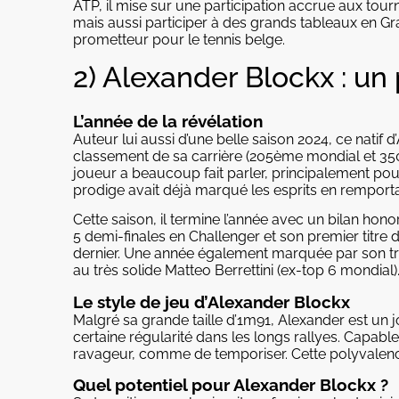
ATP, il mise sur une participation accrue aux tou
mais aussi participer à des grands tableaux en Gr
prometteur pour le tennis belge.
2) Alexander Blockx : un
L’année de la révélation
Auteur lui aussi d’une belle saison 2024, ce natif d
classement de sa carrière (205ème mondial et 35
joueur a beaucoup fait parler, principalement pour s
prodige avait déjà marqué les esprits en remportan
Cette saison, il termine l’année avec un bilan hon
5 demi-finales en Challenger et son premier titr
dernier. Une année également marquée par son trè
au très solide Matteo Berrettini (ex-top 6 mondial)
Le style de jeu d’Alexander Blockx
Malgré sa grande taille d’1m91, Alexander est un
certaine régularité dans les longs rallyes. Capable
ravageur, comme de temporiser. Cette polyvalence
Quel potentiel pour Alexander Blockx ?