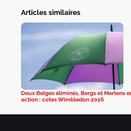
Articles similaires
Deux Belges éliminés, Bergs et Mertens e
action : cotes Wimbledon 2026