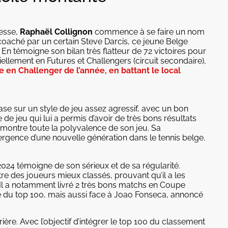
messe,
Raphaël Collignon
commence à se faire un nom
t coaché par un certain Steve Darcis, ce jeune Belge
. En témoigne son bilan très flatteur de 72 victoires pour
iellement en Futures et Challengers (circuit secondaire),
e en Challenger de l’année, en battant le local
se sur un style de jeu assez agressif, avec un bon
 de jeu qui lui a permis d’avoir de très bons résultats
i montre toute la polyvalence de son jeu. Sa
rgence d’une nouvelle génération dans le tennis belge.
024 témoigne de son sérieux et de sa régularité.
re des joueurs mieux classés, prouvant qu’il a les
. Il a notamment livré 2 très bons matchs en Coupe
e du top 100, mais aussi face à Joao Fonseca, annoncé
ère. Avec l’objectif d’intégrer le top 100 du classement