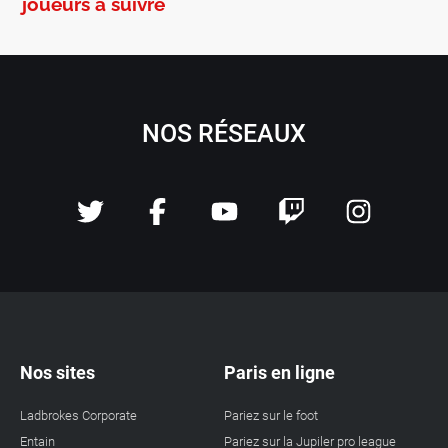
joueurs à suivre
NOS RÉSEAUX
Nos sites
Paris en ligne
Ladbrokes Corporate
Pariez sur le foot
Entain
Pariez sur la Jupiler pro league