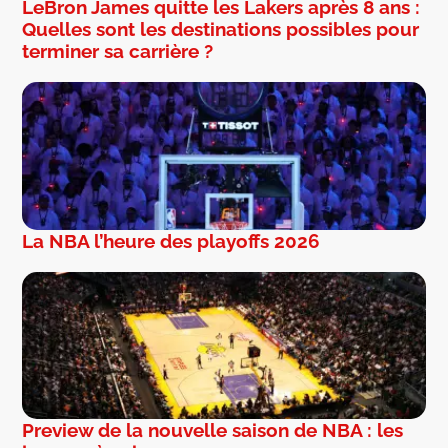
LeBron James quitte les Lakers après 8 ans :
Quelles sont les destinations possibles pour
terminer sa carrière ?
La NBA l’heure des playoffs 2026
Preview de la nouvelle saison de NBA : les