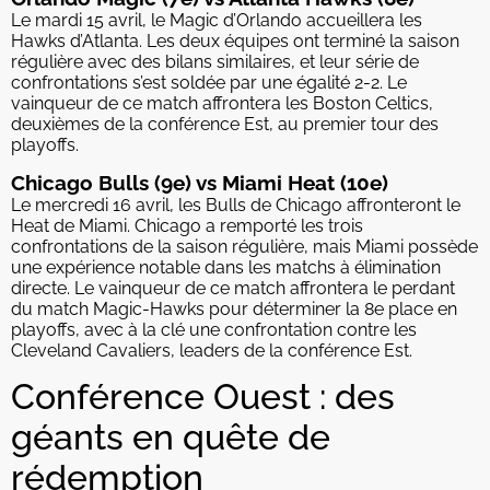
Le mardi 15 avril, le Magic d’Orlando accueillera les
Hawks d’Atlanta. Les deux équipes ont terminé la saison
régulière avec des bilans similaires, et leur série de
confrontations s’est soldée par une égalité 2-2. Le
vainqueur de ce match affrontera les Boston Celtics,
deuxièmes de la conférence Est, au premier tour des
playoffs.​
Chicago Bulls (9e) vs Miami Heat (10e)
Le mercredi 16 avril, les Bulls de Chicago affronteront le
Heat de Miami. Chicago a remporté les trois
confrontations de la saison régulière, mais Miami possède
une expérience notable dans les matchs à élimination
directe. Le vainqueur de ce match affrontera le perdant
du match Magic-Hawks pour déterminer la 8e place en
playoffs, avec à la clé une confrontation contre les
Cleveland Cavaliers, leaders de la conférence Est.​
Conférence Ouest : des
géants en quête de
rédemption