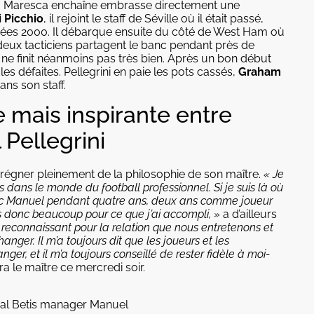
lie, Maresca enchaîne embrasse directement une
i Picchio
, il rejoint le staff de Séville où il était passé,
années 2000. Il débarque ensuite du côté de West Ham où
s deux tacticiens partagent le banc pendant près de
ne finit néanmoins pas très bien. Après un bon début
 défaites. Pellegrini en paie les pots cassés,
Graham
ns son staff.
 mais inspirante entre
Pellegrini
régner pleinement de la philosophie de son maître.
« Je
 dans le monde du football professionnel. Si je suis là où
lé avec Manuel pendant quatre ans, deux ans comme joueur
 donc beaucoup pour ce que j’ai accompli, »
a d’ailleurs
s reconnaissant pour la relation que nous entretenons et
hanger. Il m’a toujours dit que les joueurs et les
er, et il m’a toujours conseillé de rester fidèle à moi-
a le maître ce mercredi soir.
eal Betis manager Manuel