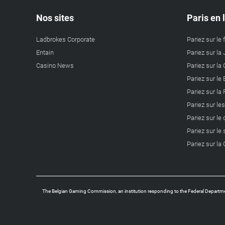
Nos sites
Paris en 
Ladbrokes Corporate
Pariez sur le 
Entain
Pariez sur la 
Casino News
Pariez sur l
Pariez sur le
Pariez sur la
Pariez sur le
Pariez sur le
Pariez sur le 
Pariez sur l
The Belgian Gaming Commission, an institution responding to the Federal Departmen