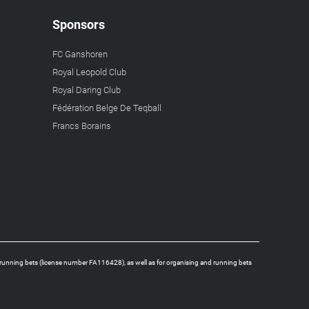
Sponsors
FC Ganshoren
Royal Leopold Club
Royal Daring Club
Fédération Belge De Teqball
Francs Borains
running bets (license number FA116428), as well as for organising and running bets