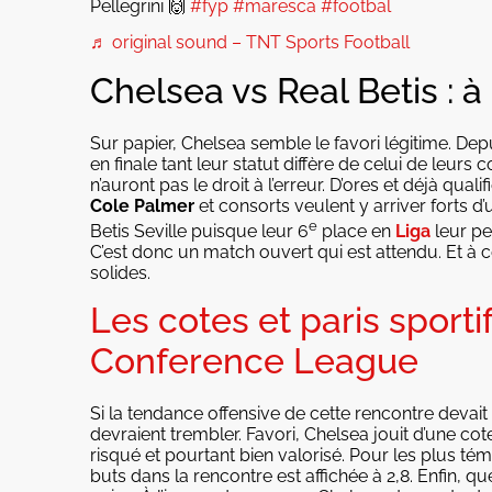
Pellegrini 🙌
#fyp
#maresca
#footbal
♬ original sound – TNT Sports Football
Chelsea vs Real Betis : à
Sur papier, Chelsea semble le favori légitime. Dep
en finale tant leur statut diffère de celui de leurs 
n’auront pas le droit à l’erreur. D’ores et déjà qua
Cole Palmer
et consorts veulent y arriver forts 
e
Betis Seville puisque leur 6
place en
Liga
leur p
C’est donc un match ouvert qui est attendu. Et à 
solides.
Les cotes et paris sportif
Conference League
Si la tendance offensive de cette rencontre devait s
devraient trembler. Favori, Chelsea jouit d’une cote
risqué et pourtant bien valorisé. Pour les plus té
buts dans la rencontre est affichée à 2,8. Enfin, 