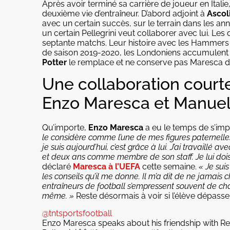
Après avoir terminé sa carrière de joueur en Ita
deuxième vie d’entraîneur. D’abord adjoint à
Ascol
avec un certain succès, sur le terrain dans les 
un certain Pellegrini veut collaborer avec lui. Le
septante matchs. Leur histoire avec les Hammers 
de saison 2019-2020, les Londoniens accumulent les
Potter
le remplace et ne conserve pas Maresca da
Une collaboration courte
Enzo Maresca et Manuel 
Qu’importe,
Enzo Maresca
a eu le temps de s’imp
le considère comme l’une de mes figures paternelles
je suis aujourd’hui, c’est grâce à lui. J’ai travail
et deux ans comme membre de son staff. Je lui dois
déclaré
Maresca à l’UEFA
cette semaine.
« Je sui
les conseils qu’il me donne. Il m’a dit de ne jamais c
entraîneurs de football s’empressent souvent de chang
même. »
Reste désormais à voir si l’élève dépasser
@tntsportsfootball
Enzo Maresca speaks about his friendship with R