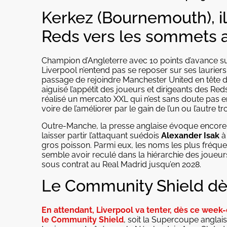
Kerkez (Bournemouth), i
Reds vers les sommets a
Champion d’Angleterre avec 10 points d’avance su
Liverpool n’entend pas se reposer sur ses lauriers.
passage de rejoindre Manchester United en tête de
aiguisé l’appétit des joueurs et dirigeants des Re
réalisé un mercato XXL qui n’est sans doute pas en
voire de l’améliorer par le gain de l’un ou l’autre
Outre-Manche, la presse anglaise évoque encore l
laisser partir l’attaquant suédois
Alexander Isak
à 
gros poisson. Parmi eux, les noms les plus fréq
semble avoir reculé dans la hiérarchie des joueurs
sous contrat au Real Madrid jusqu’en 2028.
Le Community Shield dè
En attendant, Liverpool va tenter, dès ce week-
le Community Shield
, soit la Supercoupe anglai