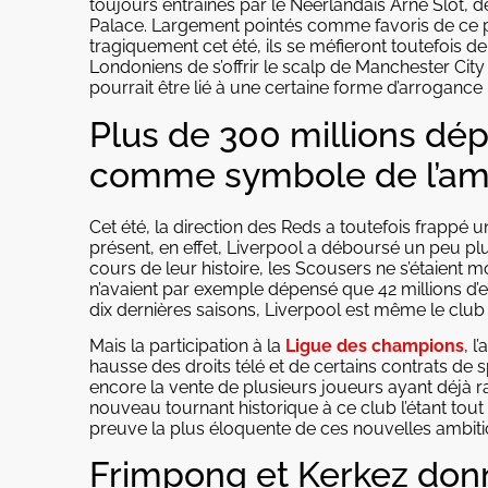
toujours entraînés par le Néerlandais Arne Slot, d
Palace. Largement pointés comme favoris de ce p
tragiquement cet été, ils se méfieront toutefois d
Londoniens de s’offrir le scalp de Manchester City
pourrait être lié à une certaine forme d’arroganc
Plus de 300 millions dép
comme symbole de l’am
Cet été, la direction des Reds a toutefois frappé 
présent, en effet, Liverpool a déboursé un peu plu
cours de leur histoire, les Scousers ne s’étaient 
n’avaient par exemple dépensé que 42 millions d’e
dix dernières saisons, Liverpool est même le club 
Mais la participation à la
Ligue des champions
, l
hausse des droits télé et de certains contrats 
encore la vente de plusieurs joueurs ayant déjà r
nouveau tournant historique à ce club l’étant tout
preuve la plus éloquente de ces nouvelles ambiti
Frimpong et Kerkez donn