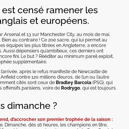
l est censé ramener les
nglais et européens.
r Arsenal et 13 sur Manchester City, au mois de mai,
 Bien au contraire ! Ce 20e sacre, qui lui permet au
s équipes les plus titrées en Angleterre, a encore
ds. Aussi dépensiers qu’ambitieux, ces derniers ont
core fini. Le but ? Rééditer au minimum pareil exploit,
 trophée supplémentaire.
’arrivée, après le refus manifeste de Newcastle de
Anfield contre 120 millions d’euros, de l’un ou l’autre
uemment cités sont ceux de
Bradley Barcola
(PSG), qui
 offensifs parisiens, voire de
Rodrygo
, qui est toujours
s dimanche ?
end, d’accrocher son premier trophée de la saison :
se. Dimanche, dès 16 heures, les champions en titre,