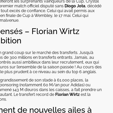
éfieront les surprenants vainqueurs de la Cup, Crystal
remier match officiel disputé sans
Diogo Jota
, décédé
e tout excès de confiance. Celui qui avait permis aux
 en finale de Cup à Wembley, le 17 mai. Celui qui
e malvenue.
ensés – Florian Wirtz
bition
un grand coup sur le marché des transferts. Jusqu’à
s de 300 millions en transferts entrants. Jamais, au
montrés aussi ambitieux dans leur recrutement, eux qui
uros sur l’ensemble de la saison passée ! Au cours des
le plus prudent à ce niveau au sein du top 6 anglais.
’agrandissement de son stade à 61.000 places, la
de sponsoring (notamment 60 M/an pour Adidas) ou
amené 143 M d’euros dans les caisses, a fait prendre un
 autant. Le transfert record de
Florian Wirtz
est la
ons.
ent de nouvelles ailes à