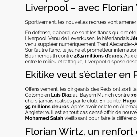
Liverpool – avec Floria
Sportivement, les nouvelles recrues vont amener d
En défense, d’abord, ce sont les flancs qui ont été 
Liverpool. Venu de Leverkusen, le Néerlandais
Jé
venu suppléer numériquement Trent Alexander-Arn
Sur l’autre flanc, le jeune et prometteur internati
Bournemouth contre
46,9 millions d’euros
. Aux 
entre le milieu et l’attaque, Liverpool dispose dé
Ekitike veut s’éclater e
Offensivement, les dirigeants des Reds ont sorti l’a
Colombien
Luis Diaz
au Bayern Munich contre
70
chers jamais réalisés par le club. En pointe,
Hugo 
95 millions d’euros
. Après avoir éclaté en Allemag
Angleterre. Il est en tout cas censé offrir de nouve
Mohamed Salah
vieillissant pour faire la différenc
Florian Wirtz, un renfort