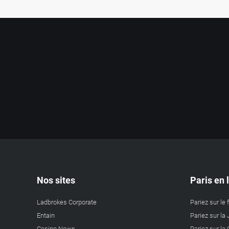
Nos sites
Paris en 
Ladbrokes Corporate
Pariez sur le 
Entain
Pariez sur la 
Casino News
Pariez sur l