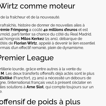
n Wirtz comme moteur
e la fraîcheur et de la nouveauté.
rafraîchis, histoire de donner de nouvelles ailes à
rémie Frimpong
a coûté
40 millions d’euros
et est
old, parti tenter sa chance du côté du Real Madrid.
onal hongrois
Milos Kerkez
(21 ans), débarque de
côtés de
Florian Wirtz
, appelé à devenir le lien essentiel
sormais d’un effectif remanié, plein de dynamisme.
n Premier League
rtillerie lourde, grâce entre autres à la vente du
 M
. Les deux transferts offensifs déjà actés sont le plus
Ekitiké
(Francfort, 23 ans) a nécessité un débours de
ne, l’international français veut à présent s’éclater en
lles solutions à
Arne Slot
, qui compte toujours sur un
e.
 offensif de poids à plus