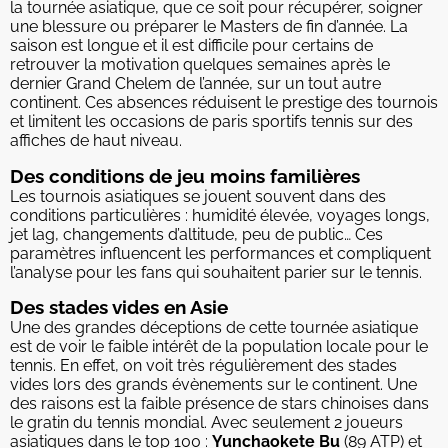
la tournée asiatique, que ce soit pour récupérer, soigner
une blessure ou préparer le Masters de fin d’année. La
saison est longue et il est difficile pour certains de
retrouver la motivation quelques semaines après le
dernier Grand Chelem de l’année, sur un tout autre
continent. Ces absences réduisent le prestige des tournois
et limitent les occasions de paris sportifs tennis sur des
affiches de haut niveau.
Des conditions de jeu moins familières
Les tournois asiatiques se jouent souvent dans des
conditions particulières : humidité élevée, voyages longs,
jet lag, changements d’altitude, peu de public… Ces
paramètres influencent les performances et compliquent
l’analyse pour les fans qui souhaitent parier sur le tennis.
Des stades vides en Asie
Une des grandes déceptions de cette tournée asiatique
est de voir le faible intérêt de la population locale pour le
tennis. En effet, on voit très régulièrement des stades
vides lors des grands évènements sur le continent. Une
des raisons est la faible présence de stars chinoises dans
le gratin du tennis mondial. Avec seulement 2 joueurs
asiatiques dans le top 100 :
Yunchaokete Bu
(89 ATP) et