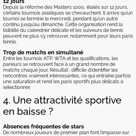
12 jours
Depuis la réforme des Masters 1000, étalés sur 12 jours,
certains tournois asiatiques se chevauchent. Il arrive qu’un
tournoi se termine le mercredi, pendant qu’un autre
continu jusqu’au dimanche. Cette organisation rend la
lisibilité du calendrier délicate et les suiveurs de tennis
peuvent ne plus s’y retrouver, notamment pour leurs paris
tennis.
Trop de matchs en simultané
Entre les tournois ATP, WTA et les qualifications, les
parieurs se retrouvent face à un grand nombre de
matchs chaque jour. Résultat : difficile d’identifier les
rencontres vraiment intéressantes, ce qui entraîne parfois
une saturation et rend les paris sportifs plus délicats à
sélectionner.
4. Une attractivité sportive
en baisse ?
Absences fréquentes de stars
De nombreux joueurs de premier plan font l’impasse sur