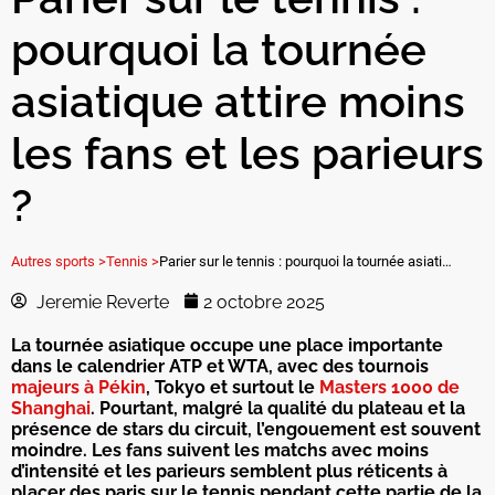
pourquoi la tournée
asiatique attire moins
les fans et les parieurs
?
Autres sports >
Tennis >
Parier sur le tennis : pourquoi la tournée asiatique attire moins les fans et les parieurs ?
Jeremie Reverte
2 octobre 2025
La tournée asiatique occupe une place importante
dans le calendrier ATP et WTA, avec des tournois
majeurs à Pékin
, Tokyo et surtout le
Masters 1000 de
Shanghai
. Pourtant, malgré la qualité du plateau et la
présence de stars du circuit, l’engouement est souvent
moindre. Les fans suivent les matchs avec moins
d’intensité et les parieurs semblent plus réticents à
placer des paris sur le tennis pendant cette partie de la