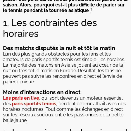
saison. Alors, pourquoi est-il plus difficile de parier sur
le tennis pendant la tournée asiatique ?
1. Les contraintes des
horaires
Des matchs disputés la nuit et tôt le matin
L’un des plus grands obstacles pour les fans et les
amateurs de paris sportifs tennis est simple : les horaires.
La majorité des matchs en Asie se jouent au cœur de la
nuit ou très tôt le matin en Europe. Résultat, les fans ne
peuvent pas suivre les rencontres en direct et l’envie de
parier diminue.
Moins d’interactions en direct
Les paris en live
, qui sont devenus un moteur essentiel
des
paris sportifs tennis
, perdent de leur attrait avec ces
horaires nocturnes. Tout comme les échanges en direct
sur les réseaux sociaux entre les passionnés de la petite
balle jaune.