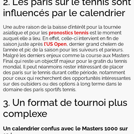
2. Les paris sur le tennis sont
influencés par le calendrier
Une autre raison de la baisse d’intérêt pour la tournée
asiatique et pour les
pronostics tennis
est le moment
auquel elle a lieu. En effet, celle-ci intervient en fin de
saison juste après
l’US Open
, dernier grand chelem de
l’année et pic de la saison pour les suiveurs et parieurs.
Malgré les derniers enjeux comme la course aux Masters
Final qui reste un objectif majeur pour le gratin du tennis
mondial. Il peut néanmoins rester intéressant de placer
des paris sur le tennis durant cette période, notamment
pour ceux qui recherchent des opportunités intéressantes
sur des outsiders ou des options à long terme dans le
domaine des paris sportifs tennis.
3. Un format de tournoi plus
complexe
Un calendrier confus avec le Masters 1000 sur