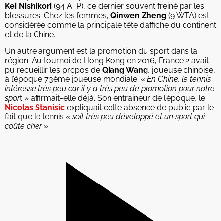
Kei Nishikori
(94 ATP), ce dernier souvent freiné par les
blessures. Chez les femmes,
Qinwen Zheng
(9 WTA) est
considérée comme la principale tête d’affiche du continent
et de la Chine.
Un autre argument est la promotion du sport dans la
région. Au tournoi de Hong Kong en 2016, France 2 avait
pu recueillir les propos de
Qiang Wang
, joueuse chinoise,
à l’époque 73ème joueuse mondiale. «
En Chine, le tennis
intéresse très peu car il y a très peu de promotion pour notre
spor
t » affirmait-elle déjà. Son entraineur de l’époque, le
Nicolas Stanisic
expliquait cette absence de public par le
fait que le tennis «
soit très peu développé et un sport qui
coûte cher
».