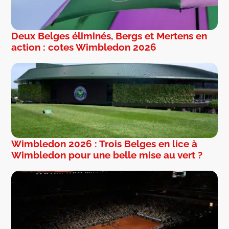
Deux Belges éliminés, Bergs et Mertens en
action : cotes Wimbledon 2026
Wimbledon 2026 : Trois Belges en lice à
Wimbledon pour une belle mise au vert ?