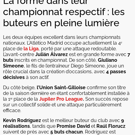
La forme dans leur
championnat respectif : les
buteurs en pleine lumière
Les deux équipes excellent dans leurs championnats
nationaux. L’Atlético Madrid occupe actuellement la 4ᵉ
place de
la Liga
, porté par une attaque redoutable.
L’avant-centre
Julián Álvarez
est en grande forme avec
7
buts
inscrits en championnat. De son côté,
Giuliano
Simeone
, le fils de l’entraîneur Diego Simeone, joue un
rôle crucial dans la création d’occasions, avec
4 passes
décisives
à son actif.
Du côté belge,
l’Union Saint-Gilloise
confirme son titre
de la saison dernière en étant confortablement installée à
la 1ʳᵉ place de la
Jupiler Pro League
.
Son succès repose
sur un collectif solide et une attaque particulièrement
efficace.
Kevin Rodríguez
est le meilleur buteur du club avec
9
réalisations
, tandis que
Promise David
et
Raúl Florucz
suivent de près avec
5 buts chacun
. Rodriguez est