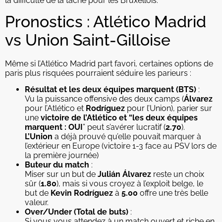
la difficulté de la tâche pour les Bruxellois.
Pronostics : Atlético Madrid
vs Union Saint-Gilloise
Même si l’Atlético Madrid part favori, certaines options de
paris plus risquées pourraient séduire les parieurs :
Résultat et les deux équipes marquent (BTS)
:
Vu la puissance offensive des deux camps (
Álvarez
pour l’Atlético et
Rodríguez
pour l’Union), parier sur
une
victoire de l’Atlético et “les deux équipes
marquent : OUI
” peut s’avérer lucratif (
2.70
).
L’Union
a déjà prouvé qu’elle pouvait marquer à
l’extérieur en Europe (victoire 1-3 face au PSV lors de
la première journée)
Buteur du match
:
Miser sur un but de
Julián Álvarez
reste un choix
sûr (
1.80
), mais si vous croyez à l’exploit belge, le
but de
Kevin Rodríguez
à
5.00
offre une très belle
valeur.
Over/Under (Total de buts)
:
Si vous vous attendez à un match ouvert et riche en