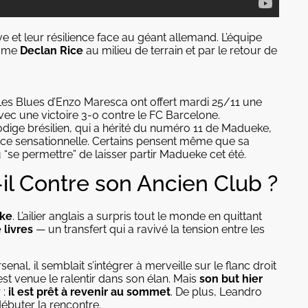
 et leur résilience face au géant allemand. L’équipe
omme
Declan Rice
au milieu de terrain et par le retour de
Les Blues d’Enzo Maresca ont offert mardi 25/11 une
ec une victoire 3-0 contre le FC Barcelone.
rodige brésilien, qui a hérité du numéro 11 de Madueke,
ance sensationnelle. Certains pensent même que sa
 “se permettre” de laisser partir Madueke cet été.
il Contre son Ancien Club ?
ke
. L’ailier anglais a surpris tout le monde en quittant
 livres
— un transfert qui a ravivé la tension entre les
l, il semblait s’intégrer à merveille sur le flanc droit
t venue le ralentir dans son élan. Mais
son but hier
 :
il est prêt à revenir au sommet
. De plus, Leandro
ébuter la rencontre.