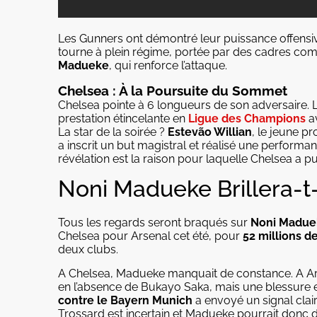
Les Gunners ont démontré leur puissance offensive
tourne à plein régime, portée par des cadres c
Madueke
, qui renforce l’attaque.
Chelsea : À la Poursuite du Sommet
Chelsea pointe à 6 longueurs de son adversaire. 
prestation étincelante en
Ligue des Champions
av
La star de la soirée ?
Estevão Willian
, le jeune p
a inscrit un but magistral et réalisé une perform
révélation est la raison pour laquelle Chelsea a pu
Noni Madueke Brillera-t-
Tous les regards seront braqués sur
Noni Madue
Chelsea pour Arsenal cet été, pour
52 millions de
deux clubs.
A Chelsea, Madueke manquait de constance. A Arsena
en l’absence de Bukayo Saka, mais une blessure es
contre le Bayern Munich
a envoyé un signal clair
Trossard est incertain et Madueke pourrait donc d