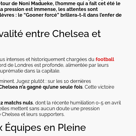
retour de Noni Madueke, l’homme qui a fait cet été le
La pression est immense, les attentes sont
vres : le “Gooner forcé” brillera-t-il dans l’enfer de
ivalité entre Chelsea et
 plus intenses et historiquement chargées du
football
 Nord de Londres est profonde, alimentée par leurs
suprématie dans la capitale.
nent. Jugez plutôt : sur les 10 dernières
Chelsea n’a gagné qu’une seule fois
. Cette victoire
.
t 2 matchs nuls
, dont la récente humiliation 0-5 en avril
 elles mettent sans aucun doute une pression
Chelsea et leurs supporters.
x Équipes en Pleine