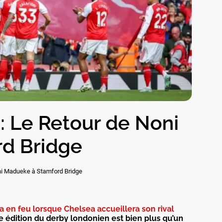
: Le Retour de Noni
d Bridge
oni Madueke à Stamford Bridge
 en feu lorsque Chelsea accueillera son rival
te édition du derby londonien est bien plus qu’un