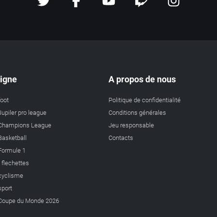
ligne
A propos de nous
foot
Politique de confidentialité
Jupiler pro league
Conditions générales
a Champions League
Jeu responsable
 Basketball
Contacts
 Formule 1
s flechettes
 cyclisme
sport
a Coupe du Monde 2026