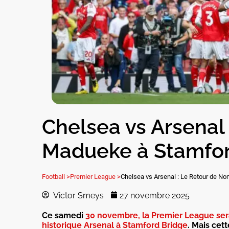
Chelsea vs Arsenal 
Madueke à Stamfor
Football >
Premier League >
Chelsea vs Arsenal : Le Retour de N
Victor Smeys
27 novembre 2025
Ce samedi
30 novembre, la Premier League sera
historique Arsenal à Stamford Bridge
. Mais cet