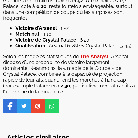
Gunners à domicile est cotée à
1.52
. Un exploit de Crystal
Palace, coté à
6.20
, reste toutefois envisageable, surtout
dans une compétition de coupe où les surprises sont
fréquentes.
Victoire d’Arsenal
: 1.52
Match nul
: 4.10
Victoire de Crystal Palace
: 6.20
Qualification
: Arsenal (1.28) vs Crystal Palace (3.45)
Selon les modèles statistiques de
The Analyst
, Arsenal
dispose d’une probabilité de victoire largement
dominante. Néanmoins, la « magie de la Coupe » de
Crystal Palace, combinée à la capacité de projection
rapide de leur attaquant, rend les marchés à handicap
(par exemple Palace +1 à
2.30
) particulièrement attractifs à
l’approche de la rencontre.
Articles similaires