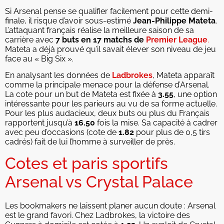
Si Arsenal pense se qualifier facilement pour cette demi-
finale, il risque d’avoir sous-estimé
Jean-Philippe Mateta
.
L’attaquant français réalise la meilleure saison de sa
carrière avec
7 buts en 17 matchs de
Premier League
.
Mateta a déjà prouvé qu’il savait élever son niveau de jeu
face au « Big Six ».
En analysant les données de
Ladbrokes
, Mateta apparaît
comme la principale menace pour la défense d’Arsenal.
La cote pour un but de Mateta est fixée à
3.55
, une option
intéressante pour les parieurs au vu de sa forme actuelle.
Pour les plus audacieux, deux buts ou plus du Français
rapportent jusqu’à
16.50
fois la mise. Sa capacité à cadrer
avec peu d’occasions (cote de
1.82
pour plus de 0,5 tirs
cadrés) fait de lui l’homme à surveiller de près.
Cotes et paris sportifs
Arsenal vs Crystal Palace
Les bookmakers ne laissent planer aucun doute : Arsenal
est le grand favori. Chez Ladbrokes, la victoire des