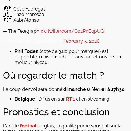
🇪🇸 Cesc Fàbregas
🇮🇹 Enzo Maresca
🇪🇸 Xabi Alonso
— The Telegraph
pic.twitter.com/Cd2PnEqpUG
— Speedline (@speedlinexx)
February 5, 2026
Phil Foden
(cote de 3.80 pour marquer) est
disponible, mais cherche lui aussi à retrouver son
meilleur niveau.
Où regarder le match ?
Le coup d’envoi sera donné
dimanche 8 février à 17h30
.
Belgique
: Diffusion sur
RTL
et en streaming.
Pronostics et conclusion
Dans le
football
anglais, la qualité prime souvent sur la