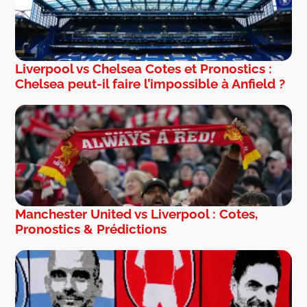
Liverpool vs Chelsea Cotes et Pronostics :
Chelsea peut-il faire l’impossible à Anfield ?
Manchester United vs Liverpool : Cotes,
Pronostics & Prédictions