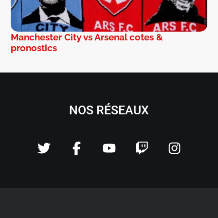
Manchester City vs Arsenal cotes &
pronostics
NOS RÉSEAUX