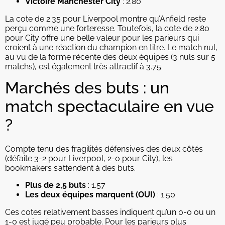
Victoire Manchester City
: 2.80
La cote de 2.35 pour Liverpool montre qu’Anfield reste
perçu comme une forteresse. Toutefois, la cote de 2.80
pour City offre une belle valeur pour les parieurs qui
croient à une réaction du champion en titre. Le match nul,
au vu de la forme récente des deux équipes (3 nuls sur 5
matchs), est également très attractif à 3.75.
Marchés des buts : un
match spectaculaire en vue
?
Compte tenu des fragilités défensives des deux côtés
(défaite 3-2 pour Liverpool, 2-0 pour City), les
bookmakers s’attendent à des buts.
Plus de 2,5 buts
: 1.57
Les deux équipes marquent (OUI)
: 1.50
Ces cotes relativement basses indiquent qu’un 0-0 ou un
1-0 est jugé peu probable. Pour les parieurs plus