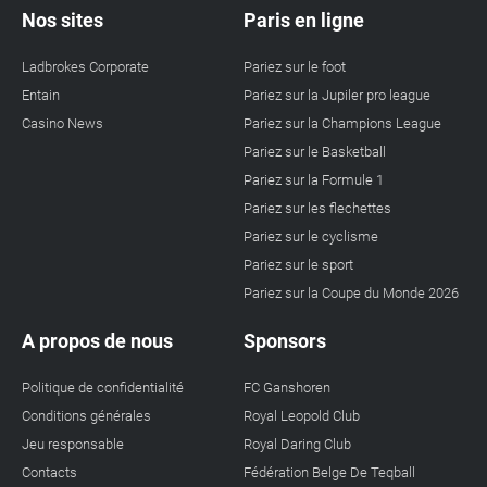
Nos sites
Paris en ligne
Ladbrokes Corporate
Pariez sur le foot
Entain
Pariez sur la Jupiler pro league
Casino News
Pariez sur la Champions League
Pariez sur le Basketball
Pariez sur la Formule 1
Pariez sur les flechettes
Pariez sur le cyclisme
Pariez sur le sport
Pariez sur la Coupe du Monde 2026
A propos de nous
Sponsors
Politique de confidentialité
FC Ganshoren
Conditions générales
Royal Leopold Club
Jeu responsable
Royal Daring Club
Contacts
Fédération Belge De Teqball