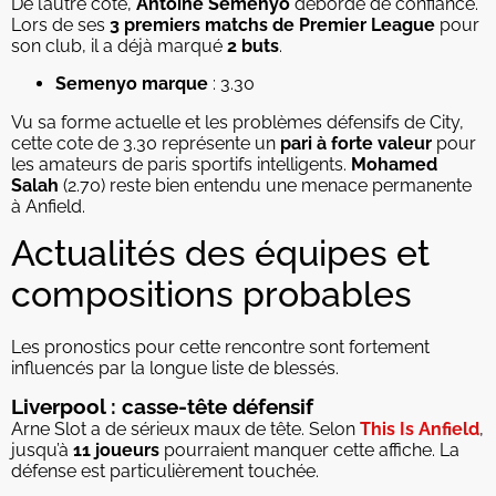
De l’autre côté,
Antoine Semenyo
déborde de confiance.
Lors de ses
3 premiers matchs de Premier League
pour
son club, il a déjà marqué
2 buts
.
Semenyo marque
: 3.30
Vu sa forme actuelle et les problèmes défensifs de City,
cette cote de 3.30 représente un
pari à forte valeur
pour
les amateurs de paris sportifs intelligents.
Mohamed
Salah
(2.70) reste bien entendu une menace permanente
à Anfield.
Actualités des équipes et
compositions probables
Les pronostics pour cette rencontre sont fortement
influencés par la longue liste de blessés.
Liverpool : casse-tête défensif
Arne Slot a de sérieux maux de tête. Selon
This Is Anfield
,
jusqu’à
11 joueurs
pourraient manquer cette affiche. La
défense est particulièrement touchée.