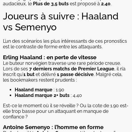
audacieux, le
Plus de 3,5 buts
est proposé à
2.40
.
Joueurs à suivre : Haaland
vs Semenyo
L’un des scénarios les plus intéressants de ces pronostics
est le contraste de forme entre les attaquants.
Erling Haaland : en perte de vitesse
Le buteur norvégien traverse une rare période creuse.
Lors de ses
7 derniers matchs de Premier League
, il n’a
inscrit qu’
1 but
et délivré
1 passe décisive
. Malgré cela,
les bookmakers restent prudents :
Haaland marque
: 1.90
Haaland marque 2+ buts
: 4.40
Est-ce le moment où il se réveille ? Ou la cote de 1.90 est-
elle trop basse pour un attaquant en manque de
confiance ?
Antoine Semenyo : l’homme en forme