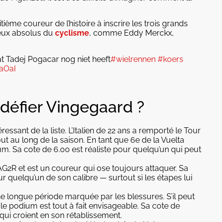
ième coureur de l’histoire à inscrire les trois grands
ieux absolus du
cyclisme
, comme Eddy Merckx,
at Tadej Pogacar nog niet heeft
#wielrennen
#koers
aOaI
 défier Vingegaard ?
ressant de la liste. L’Italien de 22 ans a remporté le Tour
out au long de la saison. En tant que 6e de la Vuelta
ium. Sa cote de 6.00 est réaliste pour quelqu’un qui peut
AG2R et est un coureur qui ose toujours attaquer. Sa
quelqu’un de son calibre — surtout si les étapes lui
ne longue période marquée par les blessures. S’il peut
le podium est tout à fait envisageable. Sa cote de
qui croient en son rétablissement.