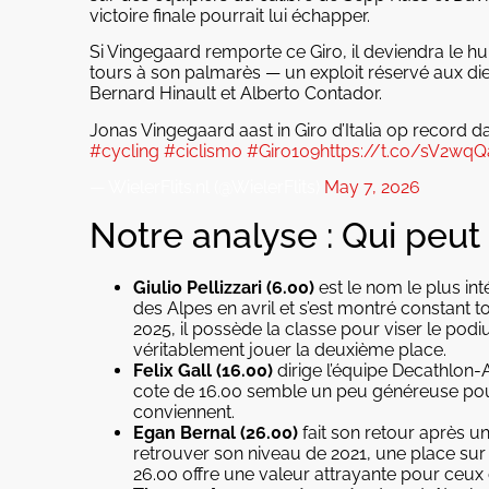
victoire finale pourrait lui échapper.
Si Vingegaard remporte ce Giro, il deviendra le huit
tours à son palmarès — un exploit réservé aux d
Bernard Hinault et Alberto Contador.
Jonas Vingegaard aast in Giro d’Italia op record d
#cycling
#ciclismo
#Giro109
https://t.co/sV2wqQ
— WielerFlits.nl (@WielerFlits)
May 7, 2026
Notre analyse : Qui peut
Giulio Pellizzari (6.00)
est le nom le plus inté
des Alpes en avril et s’est montré constant t
2025, il possède la classe pour viser le pod
véritablement jouer la deuxième place.
Felix Gall (16.00)
dirige l’équipe Decathlon-
cote de 16.00 semble un peu généreuse pour 
conviennent.
Egan Bernal (26.00)
fait son retour après u
retrouver son niveau de 2021, une place sur 
26.00 offre une valeur attrayante pour ceux 