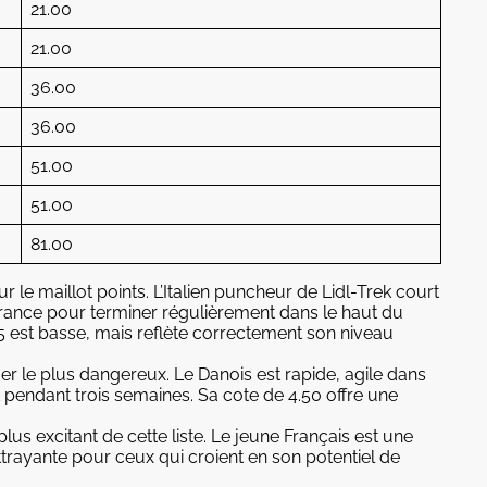
21.00
21.00
36.00
36.00
51.00
51.00
81.00
r le maillot points. L’Italien puncheur de Lidl-Trek court
durance pour terminer régulièrement dans le haut du
5 est basse, mais reflète correctement son niveau
er le plus dangereux. Le Danois est rapide, agile dans
t pendant trois semaines. Sa cote de 4.50 offre une
lus excitant de cette liste. Le jeune Français est une
attrayante pour ceux qui croient en son potentiel de