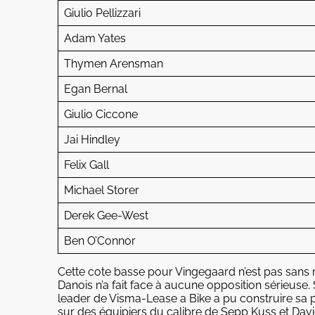
Giulio Pellizzari
Adam Yates
Thymen Arensman
Egan Bernal
Giulio Ciccone
Jai Hindley
Felix Gall
Michael Storer
Derek Gee-West
Ben O’Connor
Cette cote basse pour Vingegaard n’est pas sans r
Danois n’a fait face à aucune opposition sérieuse. 
leader de Visma-Lease a Bike a pu construire sa p
sur des équipiers du calibre de Sepp Kuss et Davide