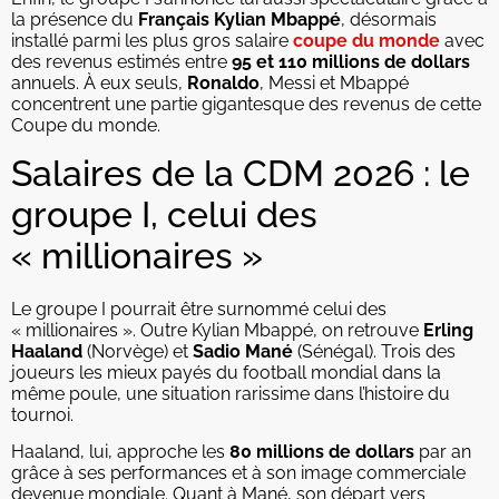
la présence du
Français Kylian Mbappé
, désormais
installé parmi les plus gros salaire
coupe du monde
avec
des revenus estimés entre
95 et 110 millions de dollars
annuels. À eux seuls,
Ronaldo
, Messi et Mbappé
concentrent une partie gigantesque des revenus de cette
Coupe du monde.
Salaires de la CDM 2026 : le
groupe I, celui des
« millionaires »
Le groupe I pourrait être surnommé celui des
« millionaires ». Outre Kylian Mbappé, on retrouve
Erling
Haaland
(Norvège) et
Sadio Mané
(Sénégal). Trois des
joueurs les mieux payés du football mondial dans la
même poule, une situation rarissime dans l’histoire du
tournoi.
Haaland, lui, approche les
80 millions de dollars
par an
grâce à ses performances et à son image commerciale
devenue mondiale. Quant à Mané, son départ vers