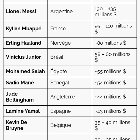
130 – 135
Lionel Messi
Argentine
millions $
95 – 110 millions
Kylian Mbappé
France
$
Erling Haaland
Norvège
~80 millions $
58 – 60 millions
Vinícius Júnior
Brésil
$
Mohamed Salah
Égypte
~55 millions $
Sadio Mané
Sénégal
~54 millions $
Jude
Angleterre
~44 millions $
Bellingham
Lamine Yamal
Espagne
~43 millions $
Kevin De
35 – 40 millions
Belgique
Bruyne
$
30 – 35 millions