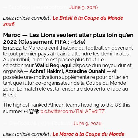
— EuroFoot (@eurofootcom)
June 9, 2026
Lisez l’article complet :
Le Brésil à la Coupe du Monde
2026
Maroc — Les Lions veulent aller plus loin qu’en
2022 (Classement FIFA : ~14e)
En 2022, le Maroc a écrit l’histoire du football en devenant
le tout premier pays africain à atteindre les demi-finales.
Aujourd’hui, la barre est placée plus haut. Le
sélectionneur
Walid Regragui
dispose d’un noyau dur et
organisé —
Achraf Hakimi, Azzedine Ounahi
— et
possède une motivation supplémentaire pour briller en
tant que futur co-organisateur de la Coupe du Monde
2030. Le match clé est la rencontre d’ouverture face au
Brésil.
The highest-ranked African teams heading to the US this
summer 👀🏆🌍
pic.twitter.com/BaLAE8dlTZ
— OneFootball (@OneFootball)
June 9, 2026
Lisez l’article complet :
Le Maroc à la Coupe du Monde