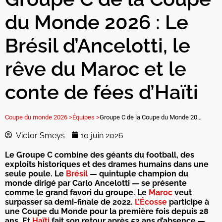
du Monde 2026 : Le
Brésil d’Ancelotti, le
rêve du Maroc et le
conte de fées d’Haïti
Coupe du monde 2026 >
Équipes >
Groupe C de la Coupe du Monde 2026 : Le Brésil d’Ancelotti, le rêve du Maroc et le conte de fées d’Haïti
Victor Smeys
10 juin 2026
Le Groupe C combine des géants du football, des
exploits historiques et des drames humains dans une
seule poule. Le
Brésil
— quintuple champion du
monde dirigé par Carlo Ancelotti — se présente
comme le grand favori du groupe. Le
Maroc
veut
surpasser sa demi-finale de 2022.
L’Écosse
participe à
une Coupe du Monde pour la première fois depuis 28
ans. Et
Haïti
fait son retour après 52 ans d’absence —