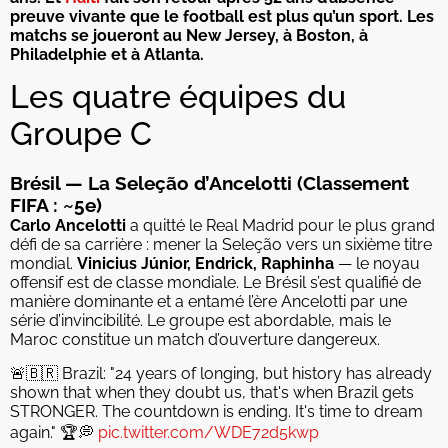
preuve vivante que le football est plus qu’un sport. Les
matchs se joueront au New Jersey, à Boston, à
Philadelphie et à Atlanta.
Les quatre équipes du
Groupe C
Brésil — La Seleção d’Ancelotti (Classement
FIFA : ~5e)
Carlo Ancelotti
a quitté le Real Madrid pour le plus grand
défi de sa carrière : mener la Seleção vers un sixième titre
mondial.
Vinicius Júnior, Endrick, Raphinha
— le noyau
offensif est de classe mondiale. Le Brésil s’est qualifié de
manière dominante et a entamé l’ère Ancelotti par une
série d’invincibilité. Le groupe est abordable, mais le
Maroc constitue un match d’ouverture dangereux.
🚨🇧🇷 Brazil: "24 years of longing, but history has already
shown that when they doubt us, that's when Brazil gets
STRONGER. The countdown is ending. It's time to dream
again." 🏆💭
pic.twitter.com/WDE72d5kwp