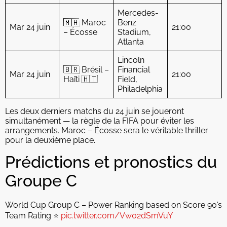
Mercedes-
🇲🇦 Maroc
Benz
Mar 24 juin
21:00
– Écosse
Stadium,
Atlanta
Lincoln
🇧🇷 Brésil –
Financial
Mar 24 juin
21:00
Haïti 🇭🇹
Field,
Philadelphia
Les deux derniers matchs du 24 juin se joueront
simultanément — la règle de la FIFA pour éviter les
arrangements. Maroc – Écosse sera le véritable thriller
pour la deuxième place.
Prédictions et pronostics du
Groupe C
World Cup Group C – Power Ranking based on Score 90’s
Team Rating ⭐️
pic.twitter.com/Vw02dSmVuY