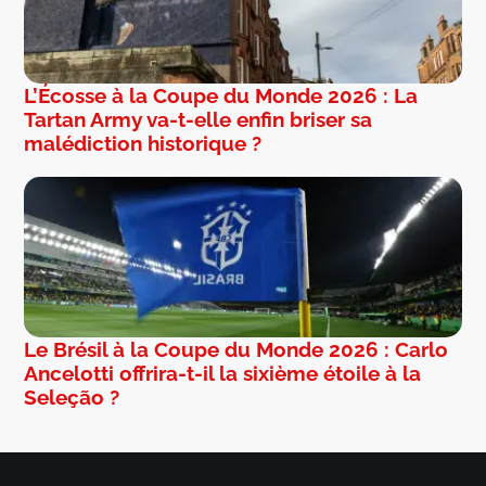
L’Écosse à la Coupe du Monde 2026 : La
Tartan Army va-t-elle enfin briser sa
malédiction historique ?
Le Brésil à la Coupe du Monde 2026 : Carlo
Ancelotti offrira-t-il la sixième étoile à la
Seleção ?