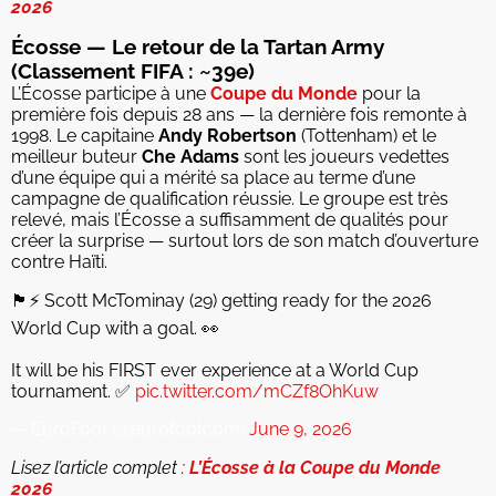
2026
Écosse — Le retour de la Tartan Army
(Classement FIFA : ~39e)
L’Écosse participe à une
Coupe du Monde
pour la
première fois depuis 28 ans — la dernière fois remonte à
1998. Le capitaine
Andy Robertson
(Tottenham) et le
meilleur buteur
Che Adams
sont les joueurs vedettes
d’une équipe qui a mérité sa place au terme d’une
campagne de qualification réussie. Le groupe est très
relevé, mais l’Écosse a suffisamment de qualités pour
créer la surprise — surtout lors de son match d’ouverture
contre Haïti.
🏴󠁧󠁢󠁳󠁣󠁴󠁿⚡️ Scott McTominay (29) getting ready for the 2026
World Cup with a goal. 👀
It will be his FIRST ever experience at a World Cup
tournament. ✅
pic.twitter.com/mCZf8OhKuw
— EuroFoot (@eurofootcom)
June 9, 2026
Lisez l’article complet :
L’Écosse à la Coupe du Monde
2026