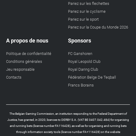
Pariez sur les flechettes
Pariez sur le cyclisme
Pariez sur le sport
Pariez sur la Coupe du Monde 2026
A propos de nous
Sponsors
Politique de confidentialité
FC Ganshoren
Conditions générales
Royal Leopold Club
Jeu responsable
Royal Daring Club
Contacts
Fédération Belge De Teqball
Francs Borains
The Belgian Gaming Commission, an institution responding to the Federal Department of
Justice, has granted, in 2020, licences to DERBY S.A. (VAT BE 0407.042.484) for organising
and running bets (license number FA116428), as well as for organising and running bets
through information society tools (licence number FA+116428) on the website