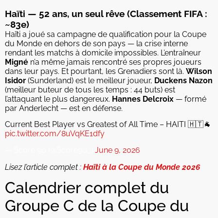
Haïti — 52 ans, un seul rêve (Classement FIFA :
~83e)
Haïti a joué sa campagne de qualification pour la Coupe
du Monde en dehors de son pays — la crise interne
rendant les matchs à domicile impossibles. L’entraîneur
Migné
n’a même jamais rencontré ses propres joueurs
dans leur pays. Et pourtant, les Grenadiers sont là.
Wilson
Isidor
(Sunderland) est le meilleur joueur,
Duckens Nazon
(meilleur buteur de tous les temps : 44 buts) est
l’attaquant le plus dangereux.
Hannes Delcroix
— formé
par Anderlecht — est en défense.
Current Best Player vs Greatest of All Time – HAITI 🇭🇹🐐
pic.twitter.com/8uVqKE1dfy
— Score 90 (@Score90_)
June 9, 2026
Lisez l’article complet :
Haïti à la Coupe du Monde 2026
Calendrier complet du
Groupe C de la Coupe du