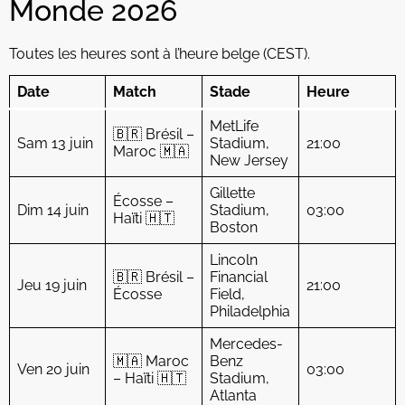
Monde 2026
Toutes les heures sont à l’heure belge (CEST).
Date
Match
Stade
Heure
MetLife
🇧🇷 Brésil –
Sam 13 juin
Stadium,
21:00
Maroc 🇲🇦
New Jersey
Gillette
Écosse –
Dim 14 juin
Stadium,
03:00
Haïti 🇭🇹
Boston
Lincoln
🇧🇷 Brésil –
Financial
Jeu 19 juin
21:00
Écosse
Field,
Philadelphia
Mercedes-
🇲🇦 Maroc
Benz
Ven 20 juin
03:00
– Haïti 🇭🇹
Stadium,
Atlanta