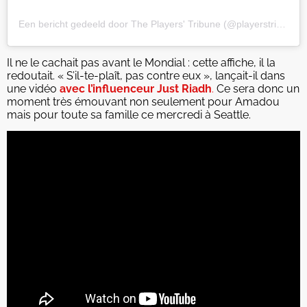
Een bericht gedeeld door The Players' Tribune (@playerstribune)
Il ne le cachait pas avant le Mondial : cette affiche, il la
redoutait. « S’il-te-plaît, pas contre eux », lançait-il dans
une vidéo
avec l’influenceur Just Riadh
.
Ce sera donc un
moment très émouvant non seulement pour Amadou
mais pour toute sa famille ce mercredi à Seattle.