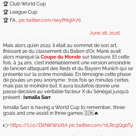
🏆 Club World Cup
🏆 League Cup
🏆 FA…
pic.twitter.com/eeyfMqIA76
— Football Tweet ⚽ (@Footballtweet)
June 28, 2026
Mais alors qu’en 2022, il était au sommet de son art,
finissant 2e du classement du Ballon d’Or, Mané avait
alors manqué la
Coupe du Monde
sur blessure. Et cette
fois, à 34 ans, c’est indéniablement une version amoindrie
de l’ancien attaquant des Reds et du Bayern Munich qui se
présente sur la scène mondiale. En témoigne cette phase
de poules un peu anonyme : trois fois 90 minutes certes,
mais pas le moindre but. Il aura toutefois donné une
passe décisive au véritable facteur X du Sénégal jusqu’à
présent :
Ismaïla Sarr
.
Ismaïla Sarr is having a World Cup to remember… three
goals and one assist in three games 🇸🇳🔥
👉
https://t.co/DXNiKWxXtA
pic.twitter.com/nLRcgQgbTy