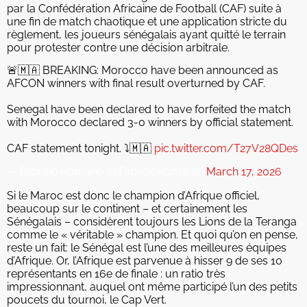
par la Confédération Africaine de Football (CAF) suite à
une fin de match chaotique et une application stricte du
règlement, les joueurs sénégalais ayant quitté le terrain
pour protester contre une décision arbitrale.
🚨🇲🇦 BREAKING: Morocco have been announced as
AFCON winners with final result overturned by CAF.
Senegal have been declared to have forfeited the match
with Morocco declared 3-0 winners by official statement.
CAF statement tonight. ⤵️🇲🇦
pic.twitter.com/T27V28QDes
— Fabrizio Romano (@FabrizioRomano)
March 17, 2026
Si le Maroc est donc le champion d’Afrique officiel,
beaucoup sur le continent – et certainement les
Sénégalais – considèrent toujours les Lions de la Teranga
comme le « véritable » champion. Et quoi qu’on en pense,
reste un fait: le Sénégal est l’une des meilleures équipes
d’Afrique. Or, l’Afrique est parvenue à hisser 9 de ses 10
représentants en 16e de finale : un ratio très
impressionnant, auquel ont même participé l’un des petits
poucets du tournoi, le Cap Vert.