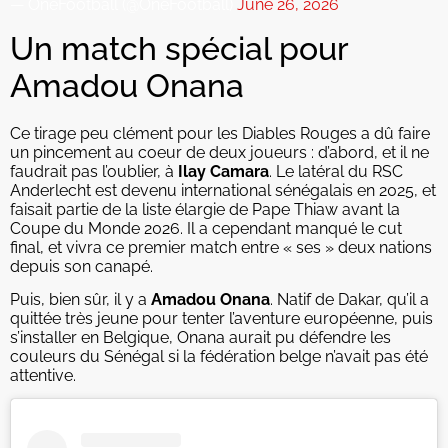
— OneFootball (@OneFootball)
June 26, 2026
Un match spécial pour
Amadou Onana
Ce tirage peu clément pour les Diables Rouges a dû faire
un pincement au coeur de deux joueurs : d’abord, et il ne
faudrait pas l’oublier, à
Ilay Camara
. Le latéral du RSC
Anderlecht est devenu international sénégalais en 2025, et
faisait partie de la liste élargie de Pape Thiaw avant la
Coupe du Monde 2026. Il a cependant manqué le cut
final, et vivra ce premier match entre « ses » deux nations
depuis son canapé.
Puis, bien sûr, il y a
Amadou Onana
. Natif de Dakar, qu’il a
quittée très jeune pour tenter l’aventure européenne, puis
s’installer en Belgique, Onana aurait pu défendre les
couleurs du Sénégal si la fédération belge n’avait pas été
attentive.