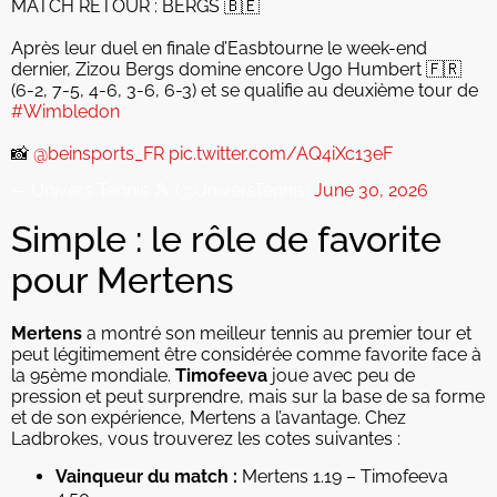
MATCH RETOUR : BERGS 🇧🇪
Après leur duel en finale d’Easbtourne le week-end
dernier, Zizou Bergs domine encore Ugo Humbert 🇫🇷
(6-2, 7-5, 4-6, 3-6, 6-3) et se qualifie au deuxième tour de
#Wimbledon
📸
@beinsports_FR
pic.twitter.com/AQ4iXc13eF
— Univers Tennis 🎾 (@UniversTennis)
June 30, 2026
Simple : le rôle de favorite
pour Mertens
Mertens
a montré son meilleur tennis au premier tour et
peut légitimement être considérée comme favorite face à
la 95ème mondiale.
Timofeeva
joue avec peu de
pression et peut surprendre, mais sur la base de sa forme
et de son expérience, Mertens a l’avantage. Chez
Ladbrokes, vous trouverez les cotes suivantes :
Vainqueur du match :
Mertens 1.19 – Timofeeva