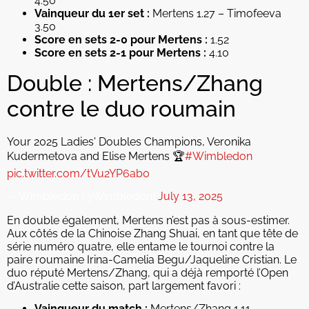
4.50
Vainqueur du 1er set :
Mertens 1.27 – Timofeeva
3.50
Score en sets 2-0 pour Mertens :
1.52
Score en sets 2-1 pour Mertens :
4.10
Double : Mertens/Zhang
contre le duo roumain
Your 2025 Ladies' Doubles Champions, Veronika
Kudermetova and Elise Mertens 🏆
#Wimbledon
pic.twitter.com/tVu2YP6ab0
— Wimbledon (@Wimbledon)
July 13, 2025
En double également, Mertens n’est pas à sous-estimer.
Aux côtés de la Chinoise Zhang Shuai, en tant que tête de
série numéro quatre, elle entame le tournoi contre la
paire roumaine Irina-Camelia Begu/Jaqueline Cristian. Le
duo réputé Mertens/Zhang, qui a déjà remporté l’Open
d’Australie cette saison, part largement favori :
Vainqueur du match :
Mertens/Zhang 1.11 –