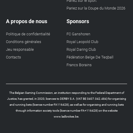
Pariez sur le sport
Pariez sur la Coupe du Monde 2026
A propos de nous
Sponsors
Politique de confidentialité
FC Ganshoren
Conditions générales
Royal Leopold Club
Jeu responsable
Royal Daring Club
Contacts
Fédération Belge De Teqball
Francs Borains
The Belgian Gaming Commission, an institution responding to the Federal Department of
Justice, has granted, in 2020, licences to DERBY S.A. (VAT BE 0407.042.484) for organising
and running bets (license number FA116428), as well as for organising and running bets
through information society tools (licence number FA+116428) on the website
www.ladbrokes.be.