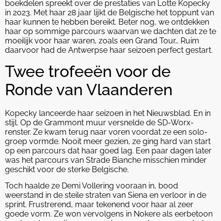
boekdelen spreekt over de prestaties van Lotte Kopecky
in 2023. Met haar 28 jaar lijkt de Belgische het toppunt van
haar kunnen te hebben bereikt. Beter nog, we ontdekken
haar op sommige parcours waarvan we dachten dat ze te
moeilijk voor haar waren, zoals een Grand Tour… Ruim
daarvoor had de Antwerpse haar seizoen perfect gestart.
Twee trofeeën voor de
Ronde van Vlaanderen
Kopecky lanceerde haar seizoen in het Nieuwsblad. En in
stijl. Op de Grammont muur versnelde de SD-Worx-
renster. Ze kwam terug naar voren voordat ze een solo-
groep vormde. Nooit meer gezien, ze ging hard van start
op een parcours dat haar goed lag. Een paar dagen later
was het parcours van Strade Bianche misschien minder
geschikt voor de sterke Belgische.
Toch haalde ze Demi Vollering vooraan in, bood
weerstand in de steile straten van Siena en verloor in de
sprint. Frustrerend, maar tekenend voor haar al zeer
goede vorm. Ze won vervolgens in Nokere als eerbetoon