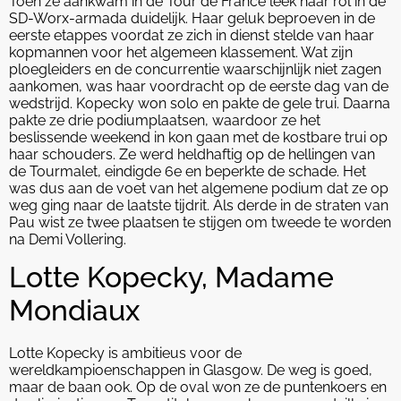
Toen ze aankwam in de Tour de France leek haar rol in de
SD-Worx-armada duidelijk. Haar geluk beproeven in de
eerste etappes voordat ze zich in dienst stelde van haar
kopmannen voor het algemeen klassement. Wat zijn
ploegleiders en de concurrentie waarschijnlijk niet zagen
aankomen, was haar voordracht op de eerste dag van de
wedstrijd. Kopecky won solo en pakte de gele trui. Daarna
pakte ze drie podiumplaatsen, waardoor ze het
beslissende weekend in kon gaan met de kostbare trui op
haar schouders. Ze werd heldhaftig op de hellingen van
de Tourmalet, eindigde 6e en beperkte de schade. Het
was dus aan de voet van het algemene podium dat ze op
weg ging naar de laatste tijdrit. Als derde in de straten van
Pau wist ze twee plaatsen te stijgen om tweede te worden
na Demi Vollering.
Lotte Kopecky, Madame
Mondiaux
Lotte Kopecky is ambitieus voor de
wereldkampioenschappen in Glasgow. De weg is goed,
maar de baan ook. Op de oval won ze de puntenkoers en