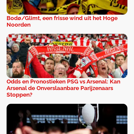
Bodø/Glimt, een frisse wind uit het Hoge
Noorden
Odds en Pronostieken PSG vs Arsenal: Kan
Arsenal de Onverslaanbare Parijzenaars
Stoppen?