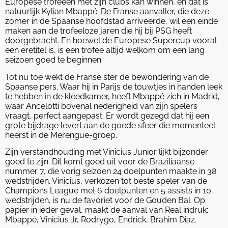
Europese trofeeën met zijn clubs kan winnen, en dat is
natuurlijk Kylian Mbappé. De Franse aanvaller, die deze
zomer in de Spaanse hoofdstad arriveerde, wil een einde
maken aan de trofeeloze jaren die hij bij PSG heeft
doorgebracht. En hoewel de Europese Supercup vooral
een eretitel is, is een trofee altijd welkom om een lang
seizoen goed te beginnen.
Tot nu toe wekt de Franse ster de bewondering van de
Spaanse pers. Waar hij in Parijs de touwtjes in handen leek
te hebben in de kleedkamer, heeft Mbappé zich in Madrid,
waar Ancelotti bovenal nederigheid van zijn spelers
vraagt, perfect aangepast. Er wordt gezegd dat hij een
grote bijdrage levert aan de goede sfeer die momenteel
heerst in de Merengue-groep.
Zijn verstandhouding met Vinicius Junior lijkt bijzonder
goed te zijn. Dit komt goed uit voor de Braziliaanse
nummer 7, die vorig seizoen 24 doelpunten maakte in 38
wedstrijden. Vinicius, verkozen tot beste speler van de
Champions League met 6 doelpunten en 5 assists in 10
wedstrijden, is nu de favoriet voor de Gouden Bal. Op
papier in ieder geval, maakt de aanval van Real indruk:
Mbappé, Vinicius Jr, Rodrygo, Endrick, Brahim Diaz.