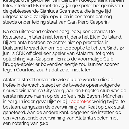
Retegui, overgekomen van Genoa (9 doelpunten). Na een
teleurstellend EK moet de 25-jarige speler het gemis van
de geblesseerde Gianluca Scamacca, die lange tijd
uitgeschakeld zal zijn, opvullen in een team dat nog
steeds onder leiding staat van Gian Piero Gasperini.
Na een uitstekend seizoen 2023-2024 kon Charles De
Ketelaere zijn talent niet tonen tijdens het EK in Duitsland.
Bij Atalanta hoefden ze echter niet op prestaties in
Duitsland te wachten om de koopoptie te lichten. Sinds 24
juni is CDK officieel een speler van Atalanta, tot grote
opluchting van Gasperini. En als de voormalige Club
Brugge-speler er bovendien eentje zou kunnen scoren
tegen Courtois, zou hij dat zeker niet laten.
Atalanta streeft ernaar de 26e club te worden die de
trofee in de wacht sleept en de tweede opeenvolgende
nieuwe winnaar, na City vorig jaar; de Engelse club was de
eerste nieuwe naam op de trofee sinds Bayern München
in 2013. In ieder geval lijkt er bij
Ladbrokes
weinig twijfel te
bestaan, aangezien de overwinning van Real op 1.53 staat
genoteerd. Aan de andere kant, degenen die inzetten op
een verrassende overwinning van Atalanta spelen met
een notering van 5.80.