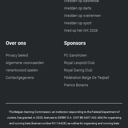
Wedden op Basketbal
Wedden op darts
Wedden op wielrennen
Wedden op sport
Wed op het WK 2026
Over ons
Sponsors
Privacy beleid
FC Ganshoren
Algemene voorwaarden
Royal Leopold Club
Verantwoord spelen
Royal Daring Club
Contactgegevens
Fédération Belge De Teqball
Francs Borains
The Belgian Gaming Commission, an institution responding to the Federal Department of
Justice, has granted, in 2020, licences to DERBY S.A. (VAT BE 0407.042.484) for organising
and running bets (license number FA116428), as well as for organising and running bets