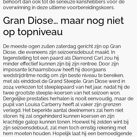
behoort dan ook tot de serieuze kanshebbers voor de
overwinning in deze ultieme voorbereidingskoers.
Gran Diose… maar nog niet
op topniveau
De meeste ogen zullen zaterdag gericht zijn op Gran
Diose, die eveneens zijn seizoensdebuut maakt. In
tegenstelling tot een paard als Diamond Carl zou hij
minder effectief kunnen zijn bij zijn rentree. Door zijn
imposante lichaamsbouw heeft hij doorgaans
wedstrijdritme nodig om zijn beste niveau te bereiken,
met als einddoel de Grand Steeple. Gran Diose werd in
2024 verkozen tot steeplepaard van het jaar, nadat hij de
twee grootste steeple-koersen van het seizoen won.
Dergelijke prestaties herhalen is nooit eenvoudig, maar de
pupil van Louisa Carberry heeft al vaker zijn grenzen
verlegd. Het beperkte aantal deelnemers zal hem niet
storen: hij zal ongehinderd kunnen koersen en zijn
krachtige galop kunnen tonen. Hoewel hij zelden wint bij
zijn seizoensdebuut, zal men toch ernstig rekening met
hem moeten houden. Hopelijk laat hij een bemoedigende