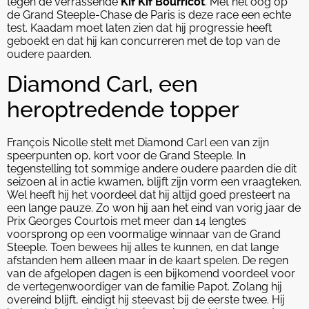
tegen de verrassende
Kif Kif Bourricot
. Met het oog op
de Grand Steeple-Chase de Paris is deze race een echte
test. Kaadam moet laten zien dat hij progressie heeft
geboekt en dat hij kan concurreren met de top van de
oudere paarden.
Diamond Carl, een
heroptredende topper
François Nicolle stelt met Diamond Carl een van zijn
speerpunten op, kort voor de Grand Steeple. In
tegenstelling tot sommige andere oudere paarden die dit
seizoen al in actie kwamen, blijft zijn vorm een vraagteken.
Wel heeft hij het voordeel dat hij altijd goed presteert na
een lange pauze. Zo won hij aan het eind van vorig jaar de
Prix Georges Courtois met meer dan 14 lengtes
voorsprong op een voormalige winnaar van de Grand
Steeple. Toen bewees hij alles te kunnen, en dat lange
afstanden hem alleen maar in de kaart spelen. De regen
van de afgelopen dagen is een bijkomend voordeel voor
de vertegenwoordiger van de familie Papot. Zolang hij
overeind blijft, eindigt hij steevast bij de eerste twee. Hij