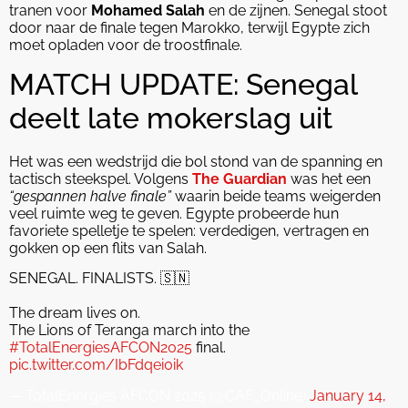
tranen voor
Mohamed Salah
en de zijnen. Senegal stoot
door naar de finale tegen Marokko, terwijl Egypte zich
moet opladen voor de troostfinale.
MATCH UPDATE: Senegal
deelt late mokerslag uit
Het was een wedstrijd die bol stond van de spanning en
tactisch steekspel. Volgens
The Guardian
was het een
“gespannen halve finale”
waarin beide teams weigerden
veel ruimte weg te geven. Egypte probeerde hun
favoriete spelletje te spelen: verdedigen, vertragen en
gokken op een flits van Salah.
SENEGAL. FINALISTS. 🇸🇳
The dream lives on.
The Lions of Teranga march into the
#TotalEnergiesAFCON2025
final.
pic.twitter.com/IbFdqei0ik
— TotalEnergies AFCON 2025 (@CAF_Online)
January 14,