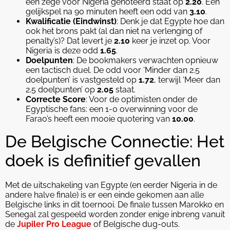
een zege voor Nigeria genoteerd staat op
2.20
. Een
gelijkspel na 90 minuten heeft een odd van
3.10
.
Kwalificatie (Eindwinst)
: Denk je dat Egypte hoe dan
ook het brons pakt (al dan niet na verlenging of
penalty’s)? Dat levert je
2.10
keer je inzet op. Voor
Nigeria is deze odd
1.65
.
Doelpunten
: De bookmakers verwachten opnieuw
een tactisch duel. De odd voor ‘Minder dan 2.5
doelpunten’ is vastgesteld op
1.72
, terwijl ‘Meer dan
2.5 doelpunten’ op
2.05
staat.
Correcte Score
: Voor de optimisten onder de
Egyptische fans: een 1-0 overwinning voor de
Farao’s heeft een mooie quotering van
10.00
.
De Belgische Connectie: Het
doek is definitief gevallen
Met de uitschakeling van Egypte (en eerder Nigeria in de
andere halve finale) is er een einde gekomen aan alle
Belgische links in dit toernooi. De finale tussen Marokko en
Senegal zal gespeeld worden zonder enige inbreng vanuit
de
Jupiler Pro League
of Belgische dug-outs.