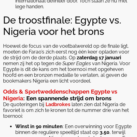
internationaal definitief door. Toch staan ze nu met
lege handen.
De troostfinale: Egypte vs.
Nigeria voor het brons
Hoewel de focus van de voetbalwereld op de finale ligt,
moeten de Farao’s zich eerst nog één keer opladen voor
de strijd om de derde plaats. Op
zaterdag 17 januari
nemen zij het op tegen de
Super Eagles
van Nigeria. Voor
Egypte is dit de kans om het toernooi met opgeheven
hoofd en een bronzen medaille te verlaten, al geven de
bookmakers Nigeria een licht voordeel.
Odds & Sportweddenschappen Egypte vs
Nigeria
: Een spannende strijd om brons
De quoteringen bij
Ladbrokes
laten zien dat Nigeria de
favoriet is om zich te kronen tot de nummer drie van het
toernooi:
Winst in 90 minuten
: Een overwinning voor Egypte
binnen de reguliere speeltijd staat op
3.50
, terwijl