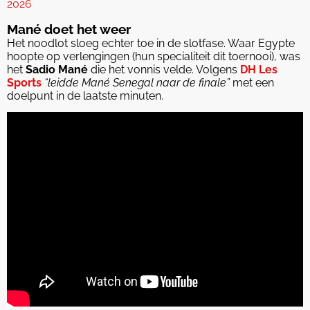
2026
Mané doet het weer
Het noodlot sloeg echter toe in de slotfase. Waar Egypte
hoopte op verlengingen (hun specialiteit dit toernooi), was
het
Sadio Mané
die het vonnis velde. Volgens
DH Les
Sports
“leidde Mané Senegal naar de finale”
met een
doelpunt in de laatste minuten.