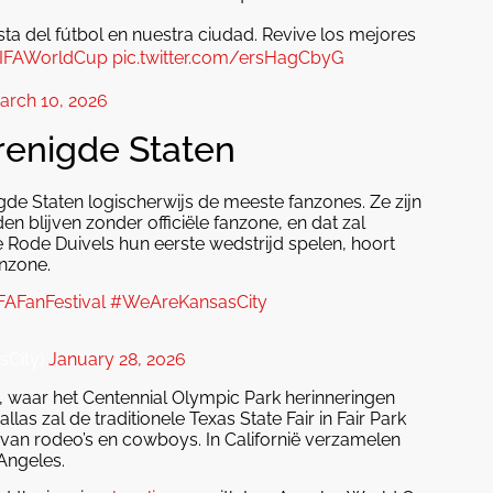
ta del fútbol en nuestra ciudad. Revive los mejores
IFAWorldCup
pic.twitter.com/ersHagCbyG
arch 10, 2026
renigde Staten
gde Staten logischerwijs de meeste fanzones. Ze zijn
n blijven zonder officiële fanzone, en dat zal
de Rode Duivels hun eerste wedstrijd spelen, hoort
anzone.
FAFanFestival
#WeAreKansasCity
sCity)
January 28, 2026
a, waar het Centennial Olympic Park herinneringen
as zal de traditionele Texas State Fair in Fair Park
s van rodeo’s en cowboys. In Californië verzamelen
Angeles.