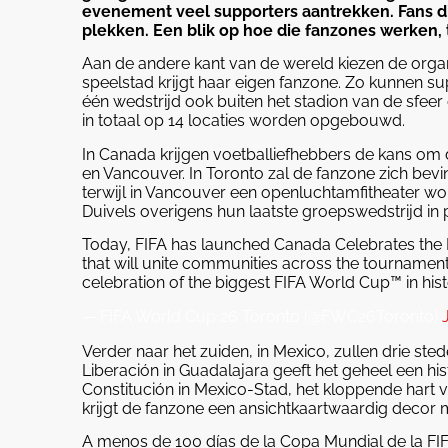
evenement veel supporters aantrekken. Fans die
plekken. Een blik op hoe die fanzones werken, t
Aan de andere kant van de wereld kiezen de organ
speelstad krijgt haar eigen fanzone. Zo kunnen su
één wedstrijd ook buiten het stadion van de sfeer
in totaal op 14 locaties worden opgebouwd.
In Canada krijgen voetballiefhebbers de kans om 
en Vancouver. In Toronto zal de fanzone zich bevin
terwijl in Vancouver een openluchtamfitheater w
Duivels overigens hun laatste groepswedstrijd in
Today, FIFA has launched Canada Celebrates the 
that will unite communities across the tournament
celebration of the biggest FIFA World Cup™ in his
— FIFA World Cup 26 Toronto (@FWC26Toronto)
Verder naar het zuiden, in Mexico, zullen drie ste
Liberación in Guadalajara geeft het geheel een his
Constitución in Mexico-Stad, het kloppende hart v
krijgt de fanzone een ansichtkaartwaardig decor 
A menos de 100 días de la Copa Mundial de la FIF