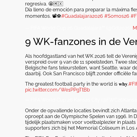
regresiva. 🤩🇲🇽
Día lleno de emoción para preparar la máxima fies
momentos. 📽️⚽️
#Guadalajara2026
#Somos26
#F
— FIFA World Cup 26 Guadalajara™ (@Gdl2026)
M
9 WK-fanzones in de Ve
Als hoofdgastland van het WK 2026 telt de Vereni
verspreid over 9 van de 11 speelsteden. Twee stede
Belgische fans teleurstellen, want Seattle, waar 
daarbij. Ook San Francisco blijft zonder officiële f
The greatest football party in the world is 𝐰𝐡𝐲.
#FI
pic.twitter.com/We1PPgTtBb
— FIFA World Cup 26 Kansas City (@FWC26Kansa
Onder de opvallende locaties bevindt zich Atlant
oproept aan de Olympische Spelen van 1996. In Dall
tijdelijk plaatsmaken voor voetbalplezier in plaat
supporters zich bij het Memorial Coliseum in Los 