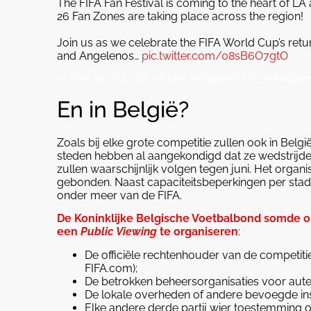
The FIFA Fan Festival is coming to the heart of LA 
26 Fan Zones are taking place across the region!
Join us as we celebrate the FIFA World Cup’s return
and Angelenos…
pic.twitter.com/08sB6O7gtO
— FIFA World Cup 26 Los Angeles™ (@LosAngel
En in België?
Zoals bij elke grote competitie zullen ook in Bel
steden hebben al aangekondigd dat ze wedstrijde
zullen waarschijnlijk volgen tegen juni. Het orga
gebonden. Naast capaciteitsbeperkingen per stad of
onder meer van de FIFA.
De Koninklijke Belgische Voetbalbond somde o
een
Public Viewing
te organiseren
:
De officiële rechtenhouder van de competitie
FIFA.com);
De betrokken beheersorganisaties voor aute
De lokale overheden of andere bevoegde inst
Elke andere derde partij wier toestemming of