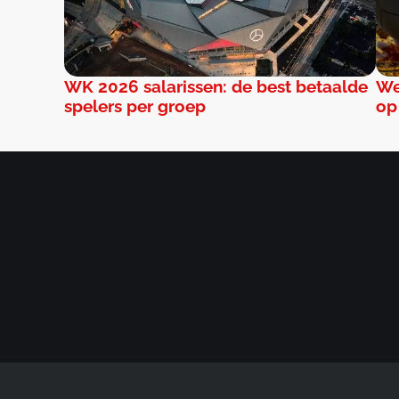
WK 2026 salarissen: de best betaalde
We
spelers per groep
op