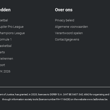
edden
Over ons
oetbal
Privacy beleid
piler Pro League
Algemene voorwaarden
hampions League
Verantwoord spelen
ormule 1
Contactgegevens
asketbal
arts
ielrennen
port
WK 2026
t of Justice, has granted, in 2020, licences to DERBY S.A. (VAT BE 0407.042.484) for organising and 
through information society tools (licence number FA+116428) on the website www.ladbrokes.be.