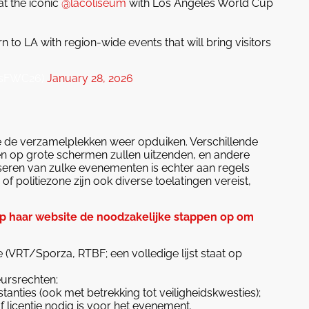
at the iconic
@lacoliseum
with Los Angeles World Cup
 to LA with region-wide events that will bring visitors
esFWC26)
January 28, 2026
gië de verzamelplekken weer opduiken. Verschillende
n op grote schermen zullen uitzenden, en andere
niseren van zulke evenementen is echter aan regels
 politiezone zijn ook diverse toelatingen vereist,
p haar website de noodzakelijke stappen op om
 (VRT/Sporza, RTBF; een volledige lijst staat op
ursrechten;
anties (ook met betrekking tot veiligheidskwesties);
 licentie nodig is voor het evenement.