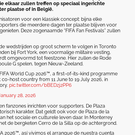
 elkaar zullen treffen op speciaal ingerichte
er plaatse of in België.
isatoren voor een klassiek concept: bijna elke
pporters die meerdere dagen ter plaatse blijven voor
 genieten. Deze zogenaamde “FIFA Fan Festivals” zullen
de wedstrijden op groot scherm te volgen in Toronto
den bij Fort York, een voormalige militaire vesting,
ordt omgevormd tot feestzone. Hier zullen de Rode
 poule G spelen, tegen Nieuw-Zeeland.
FIFA World Cup 2026™, a first-of-its-kind programme
 co-host country from 11 June to 19 July 2026, in
tory.
pic.twitter.com/bBEDzj2PP6
January 28, 2026
den fanzones inrichten voor supporters. De Plaza
torisch karakter. Dat geldt ook voor de Plaza de la
an het sociale en culturele leven daar. In Monterrey
met de bergketen Cerro de la Silla op de achtergrond.
A 2026™, así vivimos el arranque de nuestra cuenta