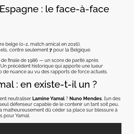
 Espagne : le face-à-face
oire belge (0-2, match amical en 2016).
uels, contre seulement
7
pour la Belgique.
 de finale de 1986 — un score de parité après
t. Un précédent historique qui apporte une lueur
up de nuance au vu des rapports de force actuels.
l : en existe-t-il un ?
ent neutraliser
Lamine Yamal
?
Nuno Mendes
, l’un des
 seul défenseur capable de le contenir un tant soit peu,
 a malheureusement dû céder sa place sur blessure à
es pour Yamal.