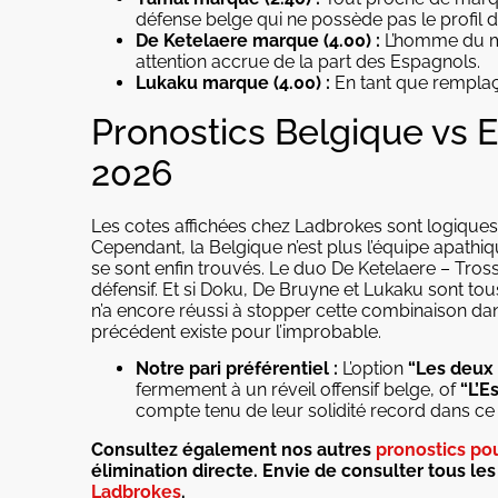
défense belge qui ne possède pas le profil 
De Ketelaere marque (4.00) :
L’homme du ma
attention accrue de la part des Espagnols.
Lukaku marque (4.00) :
En tant que remplaça
Pronostics Belgique vs
2026
Les cotes affichées chez Ladbrokes sont logiques :
Cependant, la Belgique n’est plus l’équipe apathiqu
se sont enfin trouvés. Le duo De Ketelaere – Tros
défensif. Et si Doku, De Bruyne et Lukaku sont t
n’a encore réussi à stopper cette combinaison dan
précédent existe pour l’improbable.
Notre pari préférentiel :
L’option
“Les deux 
fermement à un réveil offensif belge, of
“L’E
compte tenu de leur solidité record dans ce 
Consultez également nos autres
pronostics po
élimination directe. Envie de consulter tous le
Ladbrokes
.