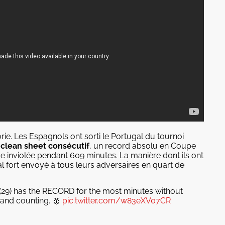
ie. Les Espagnols ont sorti le Portugal du tournoi
 clean sheet consécutif
, un record absolu en Coupe
 inviolée pendant 609 minutes. La manière dont ils ont
 fort envoyé à tous leurs adversaires en quart de
on (29) has the RECORD for the most minutes without
 and counting. 🥇
pic.twitter.com/w83eXV07CR