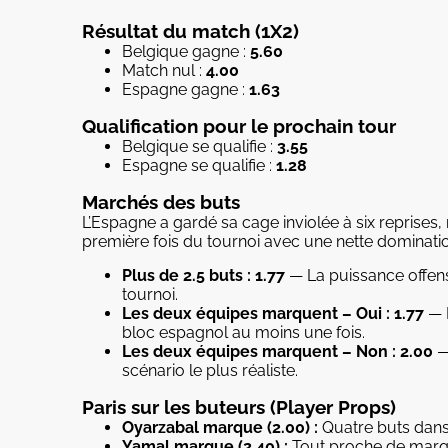
Résultat du match (1X2)
Belgique gagne :
5.60
Match nul :
4.00
Espagne gagne :
1.63
Qualification pour le prochain tour
Belgique se qualifie :
3.55
Espagne se qualifie :
1.28
Marchés des buts
L’Espagne a gardé sa cage inviolée à six reprises, 
première fois du tournoi avec une nette dominatio
Plus de 2.5 buts : 1.77
— La puissance offens
tournoi.
Les deux équipes marquent – Oui : 1.77
— P
bloc espagnol au moins une fois.
Les deux équipes marquent – Non : 2.00
—
scénario le plus réaliste.
Paris sur les buteurs (Player Props)
Oyarzabal marque (2.00) :
Quatre buts dans 
Yamal marque (2.40) :
Tout proche de marqu