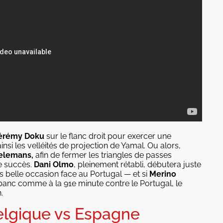
érémy Doku
sur le flanc droit pour exercer une
 ainsi les velléités de projection de Yamal. Ou alors,
elemans,
afin de fermer les triangles de passes
le succès.
Dani Olmo
, pleinement rétabli, débutera juste
 belle occasion face au Portugal — et si
Merino
 banc comme à la 91e minute contre le Portugal, le
.
Belgique vs Espagne