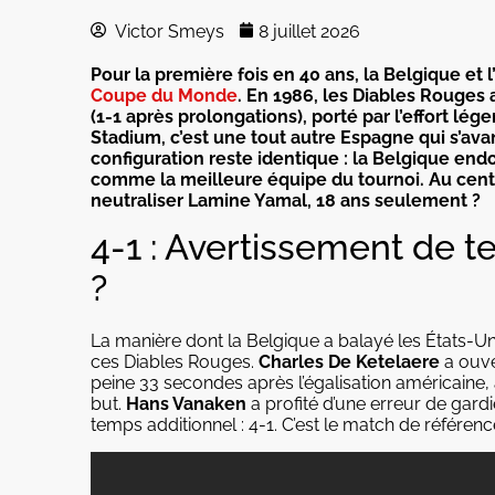
Victor Smeys
8 juillet 2026
Pour la première fois en 40 ans, la Belgique et 
Coupe du Monde
. En 1986, les Diables Rouges
(1-1 après prolongations), porté par l’effort lég
Stadium, c’est une tout autre Espagne qui s’av
configuration reste identique : la Belgique end
comme la meilleure équipe du tournoi. Au centr
neutraliser Lamine Yamal, 18 ans seulement ?
4-1 : Avertissement de 
?
La manière dont la Belgique a balayé les États-U
ces Diables Rouges.
Charles De Ketelaere
a ouver
peine 33 secondes après l’égalisation américaine, 
but.
Hans Vanaken
a profité d’une erreur de gard
temps additionnel : 4-1. C’est le match de référen