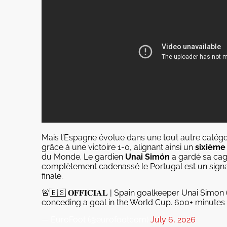
Mais l’Espagne évolue dans une tout autre catégor
grâce à une victoire 1-0, alignant ainsi un
sixième
du Monde. Le gardien
Unai Simón
a gardé sa cage
complètement cadenassé le Portugal est un signal
finale.
🚨🇪🇸 𝐎𝐅𝐅𝐈𝐂𝐈𝐀𝐋 | Spain goalkeeper Unai Sim
conceding a goal in the World Cup. 600+ minutes
— EuroFoot (@eurofootcom)
July 6, 2026