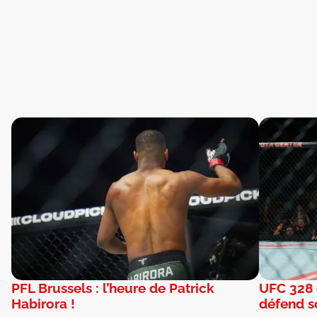
PFL Brussels : l’heure de Patrick
UFC 328 
Habirora !
défend so