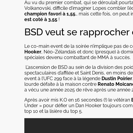
Au vu du premier combat, qui se déroulait pourt
Volkanovski, difficile d’imaginer Lopes combler l’é
champion favori à 1,55
… mais cette fois, on peut
est coté à 3,55
!
BSD veut se rapprocher 
Le co-main event de la soirée n’implique pas de c
Hooker
, Néo-Zélandais et donc (presque) à domic
spéciales devenu combattant de MMA à succès.
L’ascension de BSD au sein de la division des poids
spectaculaires d’affilée et Saint Denis, en moins 
event à l’UFC 299 face à la légende
Dustin Poirier
lourde défaite à la maison contre
Renato Moican
a vécu une année 2025 de rêve après une année 2
Après avoir mis K.O en 16 secondes (!) le vétéran
Under » pour défier un Dan Hooker toujours compéti
top 10 et la lisière du top 5.