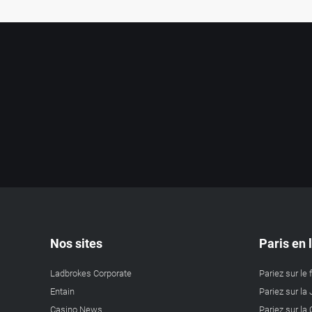
Nos sites
Paris en 
Ladbrokes Corporate
Pariez sur le 
Entain
Pariez sur la 
Casino News
Pariez sur l