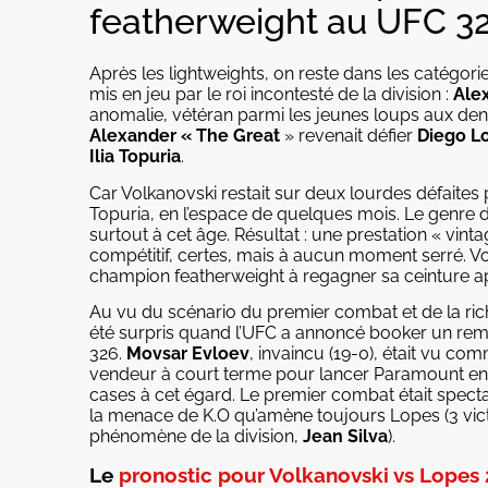
featherweight au UFC 3
Après les lightweights, on reste dans les catégorie
mis en jeu par le roi incontesté de la division :
Ale
anomalie, vétéran parmi les jeunes loups aux den
Alexander « The Great
» revenait défier
Diego L
Ilia Topuria
.
Car Volkanovski restait sur deux lourdes défaites
Topuria, en l’espace de quelques mois. Le genre 
surtout à cet âge. Résultat : une prestation « vi
compétitif, certes, mais à aucun moment serré. Vo
champion featherweight à regagner sa ceinture ap
Au vu du scénario du premier combat et de la ri
été surpris quand l’UFC a annoncé booker un re
326.
Movsar Evloev
, invaincu (19-0), était vu co
vendeur à court terme pour lancer Paramount en 
cases à cet égard. Le premier combat était specta
la menace de K.O qu’amène toujours Lopes (3 vict
phénomène de la division,
Jean Silva
).
Le
pronostic pour Volkanovski vs Lopes 