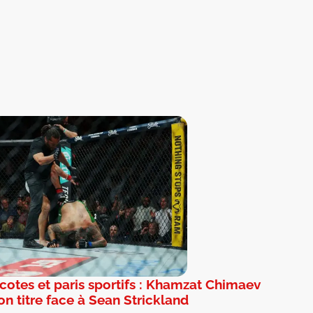
cotes et paris sportifs : Khamzat Chimaev
n titre face à Sean Strickland