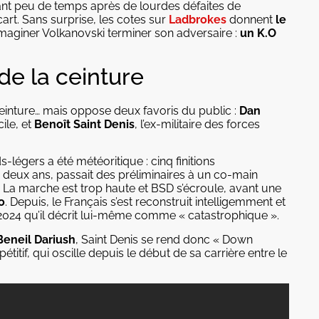
ant peu de temps après de lourdes défaites de
cart. Sans surprise, les cotes sur
Ladbrokes
donnent
le
 imaginer Volkanovski terminer son adversaire :
un K.O
de la ceinture
einture… mais oppose deux favoris du public :
Dan
ile, et
Benoît Saint Denis
, l’ex-militaire des forces
-légers a été météoritique : cinq finitions
de deux ans, passait des préliminaires à un co-main
. La marche est trop haute et BSD s’écroule, avant une
o
. Depuis, le Français s’est reconstruit intelligemment et
024 qu’il décrit lui-même comme « catastrophique ».
Beneil Dariush
, Saint Denis se rend donc « Down
tif, qui oscille depuis le début de sa carrière entre le