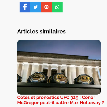
Articles similaires
Cotes et pronostics UFC 329 : Conor
McGregor peut-il battre Max Holloway ?