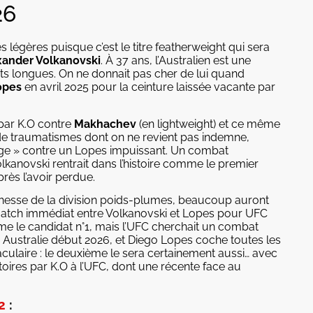
26
s légères puisque c’est le titre featherweight qui sera
xander Volkanovski
. À 37 ans, l’Australien est une
ts longues. On ne donnait pas cher de lui quand
opes
en avril 2025 pour la ceinture laissée vacante par
 par K.O contre
Makhachev
(en lightweight) et ce même
de traumatismes dont on ne revient pas indemne,
ntage » contre un Lopes impuissant. Un combat
lkanovski rentrait dans l’histoire comme le premier
rès l’avoir perdue.
chesse de la division poids-plumes, beaucoup auront
match immédiat entre Volkanovski et Lopes pour UFC
mme le candidat n°1, mais l’UFC cherchait un combat
Australie début 2026, et Diego Lopes coche toutes les
culaire : le deuxième le sera certainement aussi… avec
oires par K.O à l’UFC, dont une récente face au
2
: