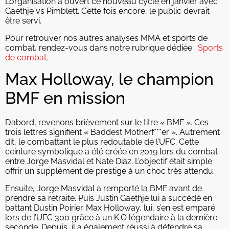
L’organisation a ouvert ce nouveau cycle en janvier avec
Gaethje vs Pimblett. Cette fois encore, le public devrait
être servi.
Pour retrouver nos autres analyses MMA et sports de
combat, rendez-vous dans notre rubrique dédiée :
Sports
de combat
.
Max Holloway, le champion
BMF en mission
D’abord, revenons brièvement sur le titre « BMF ». Ces
trois lettres signifient « Baddest Motherf***er ». Autrement
dit, le combattant le plus redoutable de l’UFC. Cette
ceinture symbolique a été créée en 2019 lors du combat
entre Jorge Masvidal et Nate Diaz. L’objectif était simple :
offrir un supplément de prestige à un choc très attendu.
Ensuite, Jorge Masvidal a remporté la BMF avant de
prendre sa retraite. Puis Justin Gaethje lui a succédé en
battant Dustin Poirier. Max Holloway, lui, s’en est emparé
lors de l’UFC 300 grâce à un K.O légendaire à la dernière
seconde. Depuis, il a également réussi à défendre sa