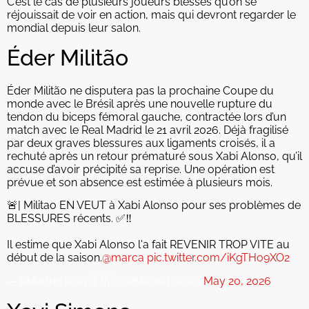
C’est le cas de plusieurs joueurs blessés qu’on se
réjouissait de voir en action, mais qui devront regarder le
mondial depuis leur salon.
Éder Militão
Éder Militão ne disputera pas la prochaine Coupe du
monde avec le Brésil après une nouvelle rupture du
tendon du biceps fémoral gauche, contractée lors d’un
match avec le Real Madrid le 21 avril 2026. Déjà fragilisé
par deux graves blessures aux ligaments croisés, il a
rechuté après un retour prématuré sous Xabi Alonso, qu’il
accuse d’avoir précipité sa reprise. Une opération est
prévue et son absence est estimée à plusieurs mois.
🚨| Militao EN VEUT à Xabi Alonso pour ses problèmes de
BLESSURES récents. ✅‼️
Il estime que Xabi Alonso l'a fait REVENIR TROP VITE au
début de la saison.
@marca
pic.twitter.com/iKgTHo9XO2
— RMadrid actu 🇫🇷 (@RMadrid_actu)
May 20, 2026