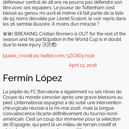
défenseur central de 28 ans ne pourra pas défendre son
titre avec ses équipiers. Le joueur de Tottenham s’est
blessé au genou mi-avril et même s’il fait partie de la liste
de 55 noms dévoilée par Lionel Scaloni, le voir repris dans
les 26 semble illusoire. À moins d’un miracle ?
🚨🚨| BREAKING: Cristian Romero is OUT for the rest of the
season and his participation in the World Cup is in doubt
due to knee injury. 🇦🇷🤕
[
@alex_crook
]
pic.twitter.com/3ZCROy7x3b
— CentreGoals. (@centregoals)
April 13, 2026
Fermín López
La pépite du FC Barcelone a également vu ses rêves de
Coupe du monde s’envoler après une grave blessure au
pied. L’international espagnol a dû subir une intervention
chirurgicale réussie à la mi-mai 2026, mais la longue
convalescence l’écarte définitivement du tournoi nord-
américain. C’est un coup dur immense pour la sélection
de l’Espagne, qui perd là un milieu de terrain créatif et