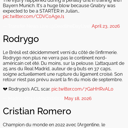
The injury happened during a penalty drill in training with
Bayern Munich. It's a huge blow because Gnabry was
expected to be a STARTER in Julian…
pic.twitter.com/CDVC0AgeJ1
— Transfer News Live (@DeadlineDayLive)
April 23, 2026
Rodrygo
Le Brésil est décidemment verni du côté de l’infirmerie.
Rodrygo non plus ne verra pas le continent nord-
américain cet été. Du moins, sur la pelouse. L’attaquant de
25 ans du Real Madrid, auteur de 9 buts en 37 caps,
soigne actuellement une rupture du ligament croisé. Son
retour n’est pas prévu avant la fin du mois de septembre.
💔 Rodrygo’s ACL scar.
pic.twitter.com/7GaHHRvAL0
— Madrid Xtra (@MadridXtra)
May 18, 2026
Cristian Romero
Champion du monde en 2022 avec l’Argentine, le