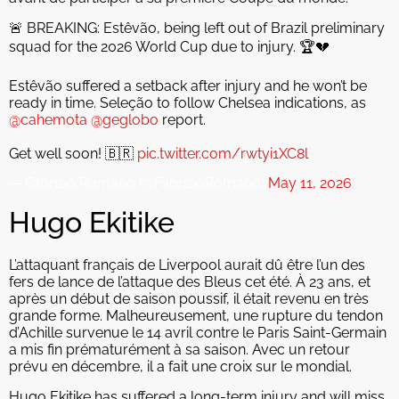
🚨 BREAKING: Estêvão, being left out of Brazil preliminary
squad for the 2026 World Cup due to injury. 🏆💔
Estêvão suffered a setback after injury and he won’t be
ready in time. Seleção to follow Chelsea indications, as
@cahemota
@geglobo
report.
Get well soon! 🇧🇷
pic.twitter.com/rwtyi1XC8l
— Fabrizio Romano (@FabrizioRomano)
May 11, 2026
Hugo Ekitike
L’attaquant français de Liverpool aurait dû être l’un des
fers de lance de l’attaque des Bleus cet été. À 23 ans, et
après un début de saison poussif, il était revenu en très
grande forme. Malheureusement, une rupture du tendon
d’Achille survenue le 14 avril contre le Paris Saint-Germain
a mis fin prématurément à sa saison. Avec un retour
prévu en décembre, il a fait une croix sur le mondial.
Hugo Ekitike has suffered a long-term injury and will miss