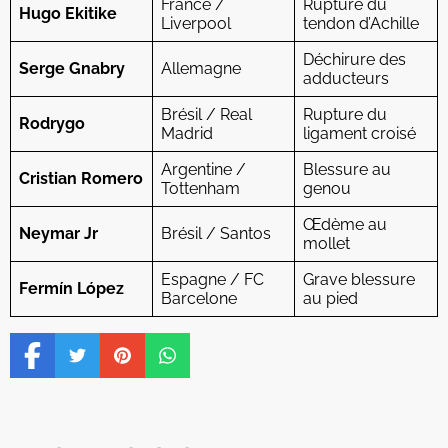
France /
Rupture du
Hugo Ekitike
Liverpool
tendon d’Achille
Déchirure des
Serge Gnabry
Allemagne
adducteurs
Brésil / Real
Rupture du
Rodrygo
Madrid
ligament croisé
Argentine /
Blessure au
Cristian Romero
Tottenham
genou
Œdème au
Neymar Jr
Brésil / Santos
mollet
Espagne / FC
Grave blessure
Fermín López
Barcelone
au pied