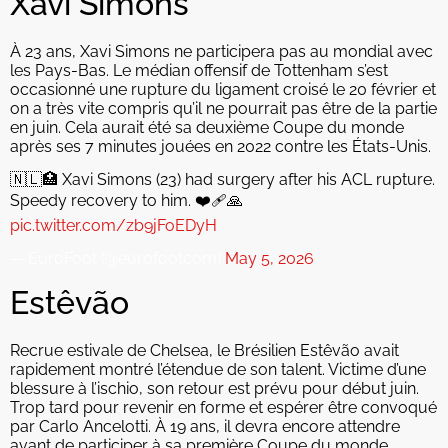
Xavi Simons
À 23 ans, Xavi Simons ne participera pas au mondial avec
les Pays-Bas. Le médian offensif de Tottenham s’est
occasionné une rupture du ligament croisé le 20 février et
on a très vite compris qu’il ne pourrait pas être de la partie
en juin. Cela aurait été sa deuxième Coupe du monde
après ses 7 minutes jouées en 2022 contre les États-Unis.
🇳🇱🏥 Xavi Simons (23) had surgery after his ACL rupture.
Speedy recovery to him. ❤️‍🩹🙏
pic.twitter.com/zb9jFoEDyH
— EuroFoot (@eurofootcom)
May 5, 2026
Estêvão
Recrue estivale de Chelsea, le Brésilien Estêvão avait
rapidement montré l’étendue de son talent. Victime d’une
blessure à l’ischio, son retour est prévu pour début juin.
Trop tard pour revenir en forme et espérer être convoqué
par Carlo Ancelotti. À 19 ans, il devra encore attendre
avant de participer à sa première Coupe du monde.