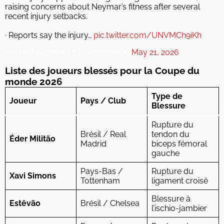
raising concerns about Neymar’s fitness after several
recent injury setbacks.
· Reports say the injury…
pic.twitter.com/UNVMCh9iKh
— The Touchline | 𝐓 (@TouchlineX)
May 21, 2026
Liste des joueurs blessés pour la Coupe du
monde 2026
Type de
Joueur
Pays / Club
Blessure
Rupture du
Brésil / Real
tendon du
Éder Militão
Madrid
biceps fémoral
gauche
Pays-Bas /
Rupture du
Xavi Simons
Tottenham
ligament croisé
Blessure à
Estêvão
Brésil / Chelsea
l’ischio-jambier