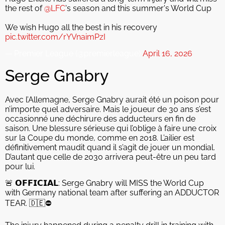
the rest of
@LFC
's season and this summer's World Cup
We wish Hugo all the best in his recovery
pic.twitter.com/rYVnaimPzI
— Premier League (@premierleague)
April 16, 2026
Serge Gnabry
Avec l’Allemagne, Serge Gnabry aurait été un poison pour
n’importe quel adversaire. Mais le joueur de 30 ans s’est
occasionné une déchirure des adducteurs en fin de
saison. Une blessure sérieuse qui l’oblige à faire une croix
sur la Coupe du monde, comme en 2018. L’ailier est
définitivement maudit quand il s’agit de jouer un mondial.
D’autant que celle de 2030 arrivera peut-être un peu tard
pour lui.
🚨 𝗢𝗙𝗙𝗜𝗖𝗜𝗔𝗟: Serge Gnabry will MISS the World Cup
with Germany national team after suffering an ADDUCTOR
TEAR. 🇩🇪⛔️