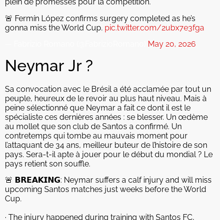
plein de promesses pour la compétition.
🚨 Fermín López confirms surgery completed as he’s
gonna miss the World Cup.
pic.twitter.com/2ubx7e3fga
— Fabrizio Romano (@FabrizioRomano)
May 20, 2026
Neymar Jr ?
Sa convocation avec le Brésil a été acclamée par tout un
peuple, heureux de le revoir au plus haut niveau. Mais à
peine sélectionné que Neymar a fait ce dont il est le
spécialiste ces dernières années : se blesser. Un œdème
au mollet que son club de Santos a confirmé. Un
contretemps qui tombe au mauvais moment pour
l’attaquant de 34 ans, meilleur buteur de l’histoire de son
pays. Sera-t-il apte à jouer pour le début du mondial ? Le
pays retient son souffle.
🚨 𝗕𝗥𝗘𝗔𝗞𝗜𝗡𝗚: Neymar suffers a calf injury and will miss
upcoming Santos matches just weeks before the World
Cup.
· The injury happened during training with Santos FC,