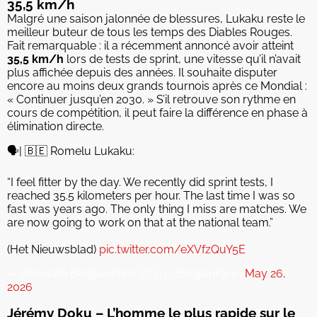
35,5 km/h
Malgré une saison jalonnée de blessures, Lukaku reste le
meilleur buteur de tous les temps des Diables Rouges.
Fait remarquable : il a récemment annoncé avoir atteint
35,5 km/h
lors de tests de sprint, une vitesse qu’il n’avait
plus affichée depuis des années. Il souhaite disputer
encore au moins deux grands tournois après ce Mondial :
« Continuer jusqu’en 2030. » S’il retrouve son rythme en
cours de compétition, il peut faire la différence en phase à
élimination directe.
🗣️| 🇧🇪 Romelu Lukaku:
“I feel fitter by the day. We recently did sprint tests, I
reached 35.5 kilometers per hour. The last time I was so
fast was years ago. The only thing I miss are matches. We
are now going to work on that at the national team.”
(Het Nieuwsblad)
pic.twitter.com/eXVfzQuY5E
— Absolute Belgian Fans 🇧🇪 (@BelgianFans)
May 26,
2026
Jérémy Doku – L’homme le plus rapide sur le