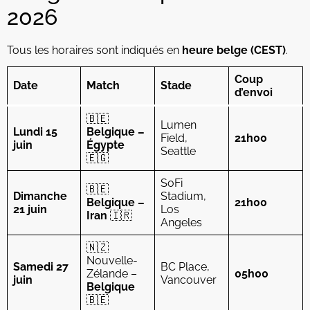
2026
Tous les horaires sont indiqués en
heure belge (CEST)
.
Coup
Date
Match
Stade
d’envoi
🇧🇪
Lumen
Lundi 15
Belgique –
Field,
21h00
juin
Égypte
Seattle
🇪🇬
SoFi
🇧🇪
Dimanche
Stadium,
Belgique –
21h00
21 juin
Los
Iran
🇮🇷
Angeles
🇳🇿
Nouvelle-
Samedi 27
BC Place,
Zélande –
05h00
juin
Vancouver
Belgique
🇧🇪