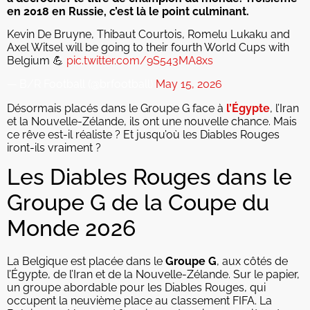
en 2018 en Russie, c’est là le point culminant.
Kevin De Bruyne, Thibaut Courtois, Romelu Lukaku and
Axel Witsel will be going to their fourth World Cups with
Belgium 💪
pic.twitter.com/9S543MA8xs
— B/R Football (@brfootball)
May 15, 2026
Désormais placés dans le Groupe G face à
l’Égypte
, l’Iran
et la Nouvelle-Zélande, ils ont une nouvelle chance. Mais
ce rêve est-il réaliste ? Et jusqu’où les Diables Rouges
iront-ils vraiment ?
Les Diables Rouges dans le
Groupe G de la Coupe du
Monde 2026
La Belgique est placée dans le
Groupe G
, aux côtés de
l’Égypte, de l’Iran et de la Nouvelle-Zélande. Sur le papier,
un groupe abordable pour les Diables Rouges, qui
occupent la neuvième place au classement FIFA. La