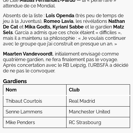
de Lille
Matías Fernández-Pardo
— la « perle rare »
attendue de ce Mondial.
Absents de la liste :
Loïs Openda
(très peu de temps de
jeu à la Juventus),
Romeo Lavia
, les révélations
Nathan
De Cat
et
Mika Godts, Kyriani Sabbe
et le gardien
Matz
Sels
. Garcia a admis que ces choix étaient « difficiles »,
mais il a maintenu sa philosophie : « Je voulais continuer
avec le groupe que j’ai construit en presque un an. »
Maarten Vandevoordt
, initialement envisagé comme
quatrième gardien, ne fera finalement pas le voyage.
Après concertation avec le RB Leipzig, l’URBSFA a décidé
de ne pas le convoquer.
Gardiens
Nom
Club
Thibaut Courtois
Real Madrid
Senne Lammens
Manchester United
Mike Penders
RC Strasbourg