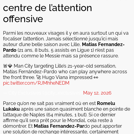
centre de l’attention
offensive
Parmi les nouveaux visages il y en aura surtout un qui va
focaliser l’attention. Jamais sélectionné jusqu’ici mais
auteur d’une belle saison avec Lille,
Matias Fernandez-
Pardo
(21 ans, 8 buts, 5 assists en Ligue 1) n’est pas
attendu comme le Messie mais sa présence rassure.
🚨💎 Man City targeting Lille’s 21-year-old sensation,
Matías Fernández-Pardo who can play anywhere across
the front three. 🚀 Hugo Viana impressed 👀
pic.twitter.com/RJMhheNEDM
— City Exclusives (@city_exclusives)
May 12, 2026
Parce qu’on ne sait pas vraiment où en est
Romelu
Lukaku
après une saison quasiment blanche en pointe de
l’attaque de Naples (64 minutes, 1 but). Si ce dernier
affirme qu’il sera prêt pour le Mondial, cela reste à
démontrer. Et
Matias Fernandez-Par
do peut apporter
une solution de rechange intéressante, certainement