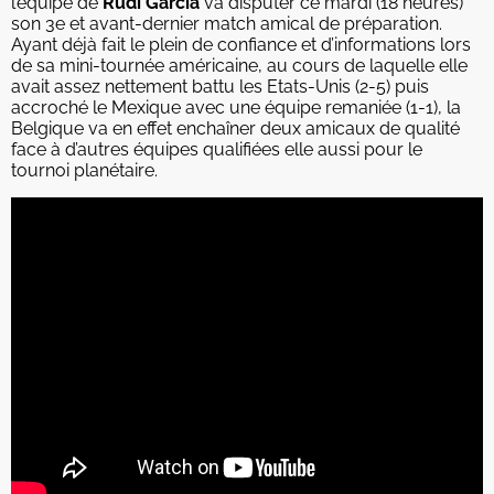
l’équipe de
Rudi Garcia
va disputer ce mardi (18 heures)
son 3e et avant-dernier match amical de préparation.
Ayant déjà fait le plein de confiance et d’informations lors
de sa mini-tournée américaine, au cours de laquelle elle
avait assez nettement battu les Etats-Unis (2-5) puis
accroché le Mexique avec une équipe remaniée (1-1), la
Belgique va en effet enchaîner deux amicaux de qualité
face à d’autres équipes qualifiées elle aussi pour le
tournoi planétaire.