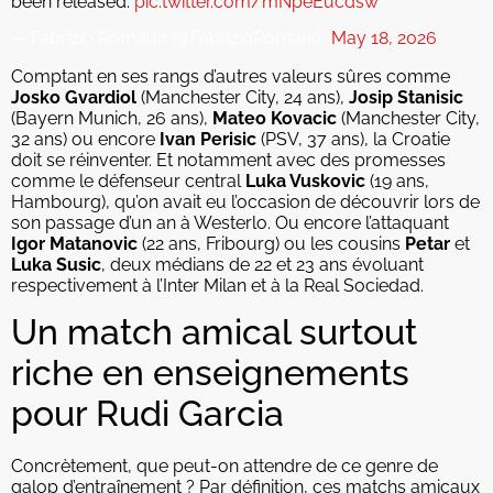
been released.
pic.twitter.com/mNpeEucdsw
— Fabrizio Romano (@FabrizioRomano)
May 18, 2026
Comptant en ses rangs d’autres valeurs sûres comme
Josko Gvardiol
(Manchester City, 24 ans),
Josip Stanisic
(Bayern Munich, 26 ans),
Mateo Kovacic
(Manchester City,
32 ans) ou encore
Ivan Perisic
(PSV, 37 ans), la Croatie
doit se réinventer. Et notamment avec des promesses
comme le défenseur central
Luka Vuskovic
(19 ans,
Hambourg), qu’on avait eu l’occasion de découvrir lors de
son passage d’un an à Westerlo. Ou encore l’attaquant
Igor Matanovic
(22 ans, Fribourg) ou les cousins
Petar
et
Luka Susic
, deux médians de 22 et 23 ans évoluant
respectivement à l’Inter Milan et à la Real Sociedad.
Un match amical surtout
riche en enseignements
pour Rudi Garcia
Concrètement, que peut-on attendre de ce genre de
galop d’entraînement ? Par définition, ces matchs amicaux