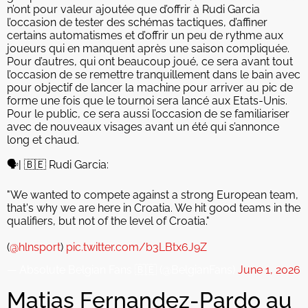
n’ont pour valeur ajoutée que d’offrir à Rudi Garcia
l’occasion de tester des schémas tactiques, d’affiner
certains automatismes et d’offrir un peu de rythme aux
joueurs qui en manquent après une saison compliquée.
Pour d’autres, qui ont beaucoup joué, ce sera avant tout
l’occasion de se remettre tranquillement dans le bain avec
pour objectif de lancer la machine pour arriver au pic de
forme une fois que le tournoi sera lancé aux Etats-Unis.
Pour le public, ce sera aussi l’occasion de se familiariser
avec de nouveaux visages avant un été qui s’annonce
long et chaud.
🗣️| 🇧🇪 Rudi Garcia:
"We wanted to compete against a strong European team,
that's why we are here in Croatia. We hit good teams in the
qualifiers, but not of the level of Croatia."
(
@hlnsport
)
pic.twitter.com/b3LBtx6J9Z
— Absolute Belgian Fans 🇧🇪 (@BelgianFans)
June 1, 2026
Matias Fernandez-Pardo au