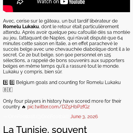
Avec, cerise sur le gâteau, un but tardif libérateur de
Romelu Lukaku
, dont le retour était particulièrement
attendu. Après avoir quelque peu cafouillé dès sa montée
au jeu, l’attaquant de Naples, qui n’avait disputé que 64
minutes cette saison en Italie, a en effet parachevé le
succès belge avec une chevauchée diabolique dont il a le
secret. Ce 2e but belge, son 90e personnel en 125
sélections, a rappelé de bons souvenirs aux supporters
belges en même temps qu’il a rassuré tout le monde.
Lukaku y compris, bien sûr.
9️⃣ 0️⃣ Belgium goals and counting for Romelu Lukaku
🇧🇪
Only four players in history have scored more for their
country 🔥
pic.twitter.com/DZ5HbP2fGz
— OneFootball (@OneFootball)
June 3, 2026
La Tunisie, souvent