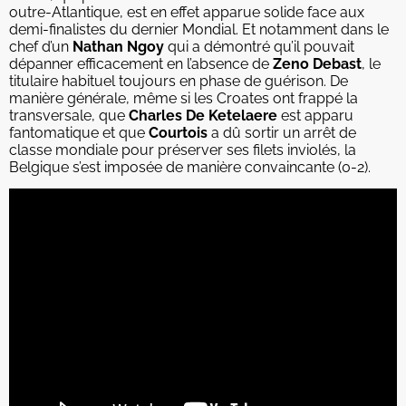
outre-Atlantique, est en effet apparue solide face aux
demi-finalistes du dernier Mondial. Et notamment dans le
chef d’un
Nathan Ngoy
qui a démontré qu’il pouvait
dépanner efficacement en l’absence de
Zeno Debast
, le
titulaire habituel toujours en phase de guérison. De
manière générale, même si les Croates ont frappé la
transversale, que
Charles De Ketelaere
est apparu
fantomatique et que
Courtois
a dû sortir un arrêt de
classe mondiale pour préserver ses filets inviolés, la
Belgique s’est imposée de manière convaincante (0-2).