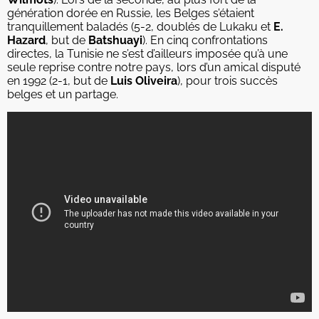
génération dorée en Russie, les Belges s’étaient
tranquillement baladés (5-2, doublés de Lukaku et
E.
Hazard
, but de
Batshuayi
). En cinq confrontations
directes, la Tunisie ne s’est d’ailleurs imposée qu’à une
seule reprise contre notre pays, lors d’un amical disputé
en 1992 (2-1, but de
Luis Oliveira
), pour trois succès
belges et un partage.