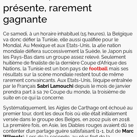
présente, rarement
gagnante
Ce samedi, à un horaire inhabituel (15 heures), la Belgique
va donc défier la Tunisie, elle aussi qualifiée pour le
Mondial. Au Mexique et aux Etats-Unis, la 46e nation
mondiale défiera successivement la Suède, le Japon puis
les Pays-Bas dans un groupe assez relevé. Seulement
huitième de finaliste de la dernière Coupe d’Afrique des
Nations, la Tunisie est un bon pays de
football
mais ses
résultats sur la scène mondiale restent tout de même
rarement convaincants. Aux Etats-Unis, l’équipe entraînée
par le Français
Sabri Lamouchi
depuis le mois de janvier
prendra part à sa 7e Coupe du monde, la troisième de
suite en ce qui la concerne.
Systématiquement, les Aigles de Carthage ont échoué au
premier tour, dont les deux fois où elle était initialement
versée dans le groupe des Belges, en 2002 puis en 2018.
La première fois, en Asie, les Diables rouges avaient dû se
contenter d’un partage guère satisfaisant (1-1, but de
Marc
Wilmots
). Lors de la seconde, au plus fort de la