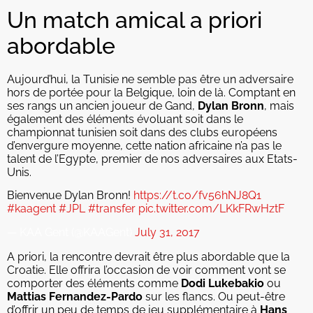
Un match amical a priori
abordable
Aujourd’hui, la Tunisie ne semble pas être un adversaire
hors de portée pour la Belgique, loin de là. Comptant en
ses rangs un ancien joueur de Gand,
Dylan Bronn
, mais
également des éléments évoluant soit dans le
championnat tunisien soit dans des clubs européens
d’envergure moyenne, cette nation africaine n’a pas le
talent de l’Egypte, premier de nos adversaires aux Etats-
Unis.
Bienvenue Dylan Bronn!
https://t.co/fv56hNJ8Q1
#kaagent
#JPL
#transfer
pic.twitter.com/LKkFRwHztF
— KAA Gent (@KAAGent)
July 31, 2017
A priori, la rencontre devrait être plus abordable que la
Croatie. Elle offrira l’occasion de voir comment vont se
comporter des éléments comme
Dodi Lukebakio
ou
Mattias Fernandez-Pardo
sur les flancs. Ou peut-être
d’offrir un peu de temps de jeu supplémentaire à
Hans