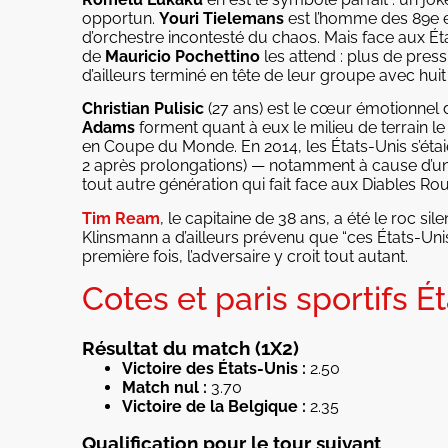
opportun.
Youri Tielemans
est l’homme des 89e e
d’orchestre incontesté du chaos. Mais face aux 
de
Mauricio Pochettino
les attend : plus de press
d’ailleurs terminé en tête de leur groupe avec huit 
Christian Pulisic
(27 ans) est le cœur émotionnel 
Adams
forment quant à eux le milieu de terrain le
en Coupe du Monde. En 2014, les États-Unis s’étaien
2 après prolongations) — notamment à cause d’un 
tout autre génération qui fait face aux Diables Ro
Tim Ream
, le capitaine de 38 ans, a été le roc si
Klinsmann a d’ailleurs prévenu que “ces États-Uni
première fois, l’adversaire y croit tout autant.
Cotes et paris sportifs É
Résultat du match (1X2)
Victoire des États-Unis
:
2.50
Match nul :
3.70
Victoire de la Belgique :
2.35
Qualification pour le tour suivant