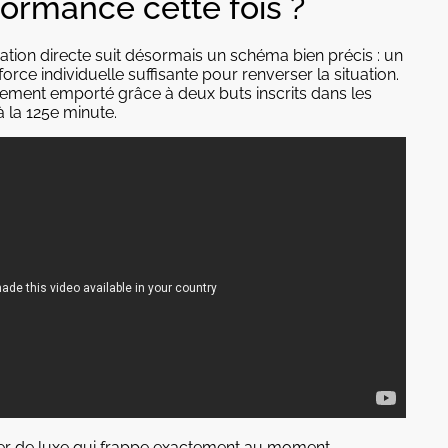
formance cette fois ?
ation directe suit désormais un schéma bien précis : un
orce individuelle suffisante pour renverser la situation.
alement emporté grâce à deux buts inscrits dans les
 la 125e minute.
oker de luxe qui frappe exactement au moment