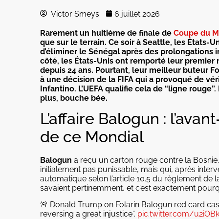
Victor Smeys
6 juillet 2026
Rarement un huitième de finale de
Coupe du 
que sur le terrain. Ce soir à Seattle, les États-
d’éliminer le Sénégal après des prolongations i
côté, les États-Unis
ont remporté leur premier
depuis 24 ans. Pourtant, leur meilleur buteur Fo
à une décision de la FIFA qui a provoqué de vé
Infantino. L’UEFA qualifie cela de “ligne rouge”.
plus, bouche bée.
L’affaire Balogun : l’ava
de ce Mondial
Balogun
a reçu un carton rouge contre la Bosnie, 
initialement pas punissable, mais qui, après inter
automatique selon l’article 10.5 du règlement de 
savaient pertinemment, et c’est exactement pourqu
🚨 Donald Trump on Folarin Balogun red card case
reversing a great injustice”.
pic.twitter.com/u2iOB