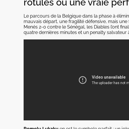
rotules ou une vraie per
Le parcours de la Belgique dans la phase à élimin
mauvais départ, une fragilité défensive, mais une f
Menés 2-0 contre le Sénégal, les Diables l’ont fin
quatre dernières minutes et un penalty salvateur à
Romelu Lukaku
en est le symbole parfait : un j