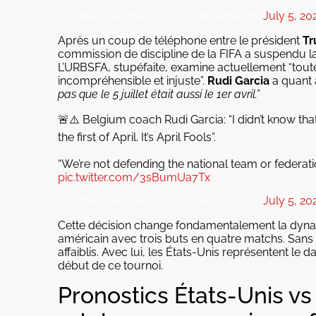
— Fabrizio Romano (@FabrizioRomano)
July 5, 20
Après un coup de téléphone entre le président
T
commission de discipline de la FIFA a suspendu la
L’URBSFA, stupéfaite, examine actuellement “toute
incompréhensible et injuste”.
Rudi Garcia
a quant 
pas que le 5 juillet était aussi le 1er avril.”
🚨⚠️ Belgium coach Rudi Garcia: “I didn’t know that
the first of April. It’s April Fools”.
“We’re not defending the national team or federatio
pic.twitter.com/3sBumUa7Tx
— Fabrizio Romano (@FabrizioRomano)
July 5, 20
Cette décision change fondamentalement la dynam
américain avec trois buts en quatre matchs. Sans 
affaiblis. Avec lui, les États-Unis représentent le 
début de ce tournoi.
Pronostics États-Unis vs