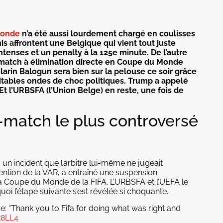
Monde
n’a été aussi lourdement chargé en coulisses
Unis affrontent une Belgique qui vient tout juste
ntenses et un penalty à la 125e minute. De l’autre
 match à élimination directe en Coupe du Monde
larin Balogun sera bien sur la pelouse ce soir grâce
ritables ondes de choc politiques. Trump a appelé
 Et l’URBSFA (l’Union Belge) en reste, une fois de
nt-match le plus controversé
un incident que l’arbitre lui-même ne jugeait
vention de la VAR, a entraîné une suspension
la Coupe du Monde de la FIFA. L’URBSFA et l’UEFA le
oi l’étape suivante s’est révélée si choquante.
: “Thank you to Fifa for doing what was right and
k8LL4