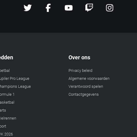
edden
Over ons
oetbal
Privacy beleid
piler Pro League
Algemene voorwaarden
hampions League
Verantwoord spelen
ormule 1
Contactgegevens
asketbal
arts
ielrennen
port
WK 2026