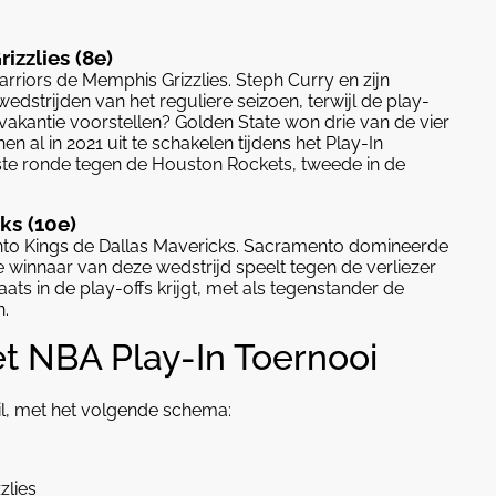
izzlies (8e)
rriors de Memphis Grizzlies. Steph Curry en zijn
edstrijden van het reguliere seizoen, terwijl de play-
p vakantie voorstellen? Golden State won drie van de vier
n al in 2021 uit te schakelen tijdens het Play-In
rste ronde tegen de Houston Rockets, tweede in de
ks (10e)
o Kings de Dallas Mavericks. Sacramento domineerde
 winnaar van deze wedstrijd speelt tegen de verliezer
ats in de play-offs krijgt, met als tegenstander de
n.
t NBA Play-In Toernooi
ril, met het volgende schema:
zlies