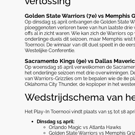
verlossing
Golden State Warriors (7e) vs Memphis Gr
Op dinsdag 15 april ontvangen de Golden State Wa
ploeggenoten verloren twee van hun laatste drie w
offs al in zicht waren. Wie kan zich de Warriors o
onderlinge duels dit seizoen, maar Memphis wist he
Toernooi. De winnaar van dit duel speelt in de ee
Westelijke Conferentie.
Sacramento Kings (9e) vs Dallas Maveric
Op woensdag 16 april verwelkomen de Sacrament
het onderlinge seizoen met drie overwinningen. De
van Warriors-Grizzlies om te bepalen wie de 8e pla
Oklahoma City Thunder, de koploper in het weste
Wedstrijdschema van he
Het Play-In Toernooi vindt plaats van 15 tot 18 ap
Dinsdag 15 april:
Orlando Magic vs Atlanta Hawks
Golden State Warriors vs Memphis Griz