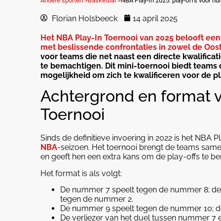
Andere sporten >
Basketbal >
NBA Play-In 2025: play-offs vóór hun
Florian Holsbeeck
14 april 2025
Het NBA Play-In Toernooi van 2025 belooft een
met beslissende confrontaties in zowel de Ooste
voor teams die net naast een directe kwalifica
te bemachtigen. Dit mini-toernooi
biedt teams d
mogelijkheid om zich te kwalificeren voor de pl
Achtergrond en format v
Toernooi
Sinds de definitieve invoering in 2022 is het NBA 
NBA
-seizoen. Het toernooi brengt de teams samen 
en geeft hen een extra kans om de play-offs te be
Het format is als volgt:
De nummer 7 speelt tegen de nummer 8; de wi
tegen de nummer 2.
De nummer 9 speelt tegen de nummer 10; de v
De verliezer van het duel tussen nummer 7 e