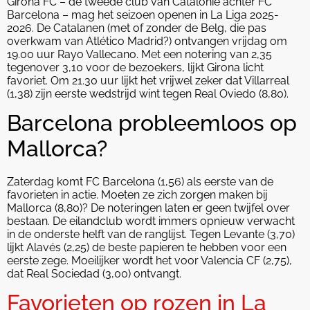
Girona FC – de tweede club van Catalonië achter FC
Barcelona – mag het seizoen openen in La Liga 2025-
2026. De Catalanen (met of zonder de Belg, die pas
overkwam van Atlético Madrid?) ontvangen vrijdag om
19.00 uur Rayo Vallecano. Met een notering van 2,35
tegenover 3,10 voor de bezoekers, lijkt Girona licht
favoriet. Om 21.30 uur lijkt het vrijwel zeker dat Villarreal
(1,38) zijn eerste wedstrijd wint tegen Real Oviedo (8,80).
Barcelona probleemloos op
Mallorca?
Zaterdag komt FC Barcelona (1,56) als eerste van de
favorieten in actie. Moeten ze zich zorgen maken bij
Mallorca (8,80)? De noteringen laten er geen twijfel over
bestaan. De eilandclub wordt immers opnieuw verwacht
in de onderste helft van de ranglijst. Tegen Levante (3,70)
lijkt Alavés (2,25) de beste papieren te hebben voor een
eerste zege. Moeilijker wordt het voor Valencia CF (2,75),
dat Real Sociedad (3,00) ontvangt.
Favorieten op rozen in La