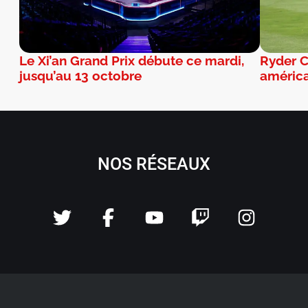
Le Xi’an Grand Prix débute ce mardi,
Ryder C
jusqu’au 13 octobre
américa
NOS RÉSEAUX