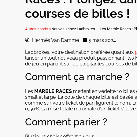
courses de billes !
Autres sports >
Nouveau chez Ladbrokes – Les Marble Races : Plon
Hermès Van Damme
5 mars 2024
Ladbrokes, votre destination préférée quant aux
p
lancer un tout nouveau produit passionnant : le
de jeu en pariant sur de palpitantes courses de bil
Comment ça marche ?
Les
MARBLE RACES
mettent en vedette 10 billes de
small et large. La cote de chaque bille est basée s
comme sur votre ticket de pari figurent le nom, la t
0,50€. La mise totale maximale d’un ticket s’élève
Comment parier ?
Plusieurs choix s’offrent à vous :