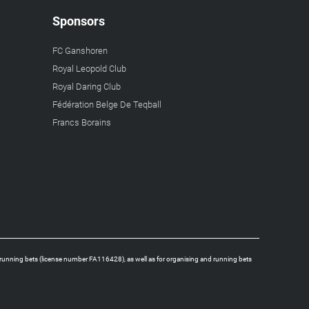
Sponsors
FC Ganshoren
Royal Leopold Club
Royal Daring Club
Fédération Belge De Teqball
Francs Borains
running bets (license number FA116428), as well as for organising and running bets