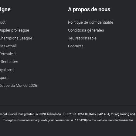
ligne
A propos de nous
foot
Politique de confidentialité
Jupiler pro league
Conditions générales
a Champions League
Jeu responsable
 Basketball
Contacts
 Formule 1
s flechettes
 cyclisme
sport
a Coupe du Monde 2026
t of Justice, has granted, in 2020, licences to DERBY S.A. (VAT BE 0407.042.484) for organising and 
through information society tools (licence number FA+116428) on the website www.ladbrokes.be.