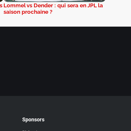
s
Lommel vs Dender : qui sera en JPL la
saison prochaine ?
Sponsors