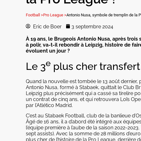
Football >
Pro League >
Antonio Nusa, symbole de tremplin de la 
Eric de Boer
3 septembre 2024
À 19 ans, le Brugeois Antonio Nusa, après trois
à polir, va-t-il rebondir à Leipzig, histoire de f
évoluent un jour ?
e
Le 3
plus cher transfert
Quand la nouvelle est tombée le 13 août dernier,
Antonio Nusa, formé à Stabaek, quittait le Club B
Leipzig plus précisément qui a cassé sa tirelire po
un contrat de cinq ans, et qui retrouvera Loïs O
par l’Atlético Madrid.
C’est au Stabaek Football, club de la banlieue d’Os
Âgé de 16 ans, il a d’abord été intégré aux équipe
l’équipe première à l’aube de la saison 2022-2023.
sept assists). Avec la somme de 28 millions d’euros
plus cher de l’histoire de la Pro League, derrière