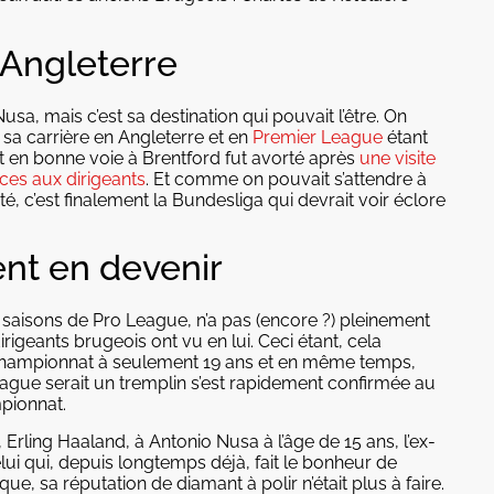
’Angleterre
usa, mais c’est sa destination qui pouvait l’être. On
 sa carrière en Angleterre et en
Premier League
étant
t en bonne voie à Brentford fut avorté après
une visite
ces aux dirigeants
. Et comme on pouvait s’attendre à
té, c’est finalement la Bundesliga qui devrait voir éclore
ent en devenir
s saisons de Pro League, n’a pas (encore ?) pleinement
irigeants brugeois ont vu en lui. Ceci étant, cela
e championnat à seulement 19 ans et en même temps,
ague serait un tremplin s’est rapidement confirmée au
mpionnat.
rling Haaland, à Antonio Nusa à l’âge de 15 ans, l’ex-
ui qui, depuis longtemps déjà, fait le bonheur de
e, sa réputation de diamant à polir n’était plus à faire.