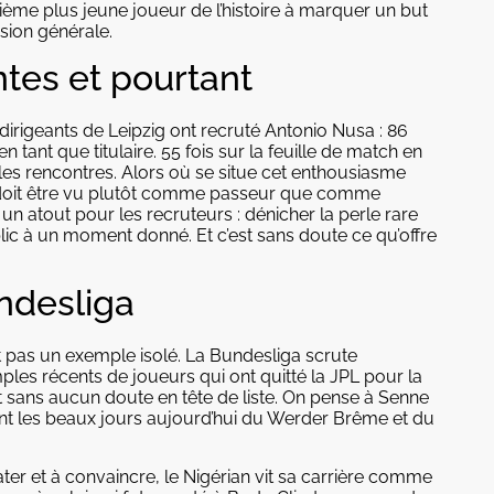
ième plus jeune joueur de l’histoire à marquer un but
sion générale.
ntes et pourtant
 dirigeants de Leipzig ont recruté Antonio Nusa : 86
ant que titulaire. 55 fois sur la feuille de match en
 les rencontres. Alors où se situe cet enthousiasme
’il doit être vu plutôt comme passeur que comme
n atout pour les recruteurs : dénicher la perle rare
lic à un moment donné. Et c’est sans doute ce qu’offre
ndesliga
t pas un exemple isolé. La Bundesliga scrute
es récents de joueurs qui ont quitté la JPL pour la
est sans aucun doute en tête de liste. On pense à Senne
ont les beaux jours aujourd’hui du Werder Brême et du
ter et à convaincre, le Nigérian vit sa carrière comme