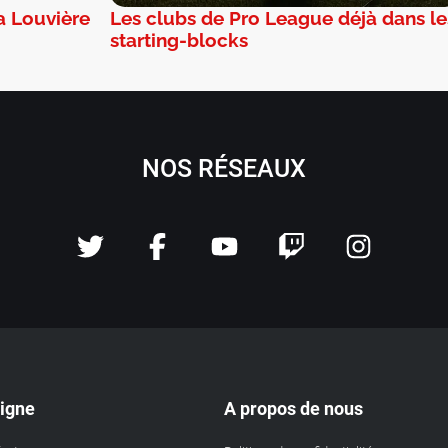
a Louvière
Les clubs de Pro League déjà dans le
starting-blocks
NOS RÉSEAUX
ligne
A propos de nous