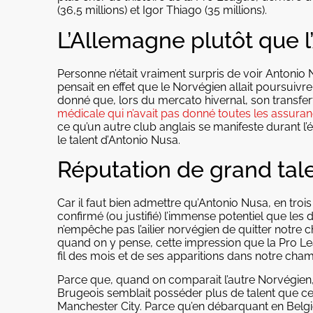
(36,5 millions) et Igor Thiago (35 millions).
L’Allemagne plutôt que l
Personne n’était vraiment surpris de voir Antonio N
pensait en effet que le Norvégien allait poursuivre
donné que, lors du mercato hivernal, son transfer
médicale qui n’avait pas donné toutes les assuran
ce qu’un autre club anglais se manifeste durant l’é
le talent d’Antonio Nusa.
Réputation de grand tal
Car il faut bien admettre qu’Antonio Nusa, en troi
confirmé (ou justifié) l’immense potentiel que les d
n’empêche pas l’ailier norvégien de quitter notr
quand on y pense, cette impression que la Pro Le
fil des mois et de ses apparitions dans notre cha
Parce que, quand on comparait l’autre Norvégien, E
Brugeois semblait posséder plus de talent que cel
Manchester City. Parce qu’en débarquant en Belgiqu