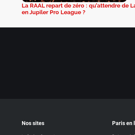
La RAAL repart de zéro : qu’attendre de L
en Jupiler Pro League ?
Nos sites
Paris en 