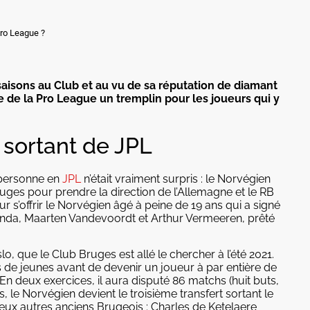
Pro League ?
 saisons au Club et au vu de sa réputation de diamant
aire de la Pro League un tremplin pour les joueurs qui y
 sortant de JPL
 personne en
JPL
n’était vraiment surpris : le Norvégien
ruges pour prendre la direction de l’Allemagne et le RB
ur s’offrir le Norvégien âgé à peine de 19 ans qui a signé
penda, Maarten Vandevoordt et Arthur Vermeeren, prêté
lo, que le Club Bruges est allé le chercher à l’été 2021.
s de jeunes avant de devenir un joueur à par entière de
 En deux exercices, il aura disputé 86 matchs (huit buts,
, le Norvégien devient le troisième transfert sortant le
 deux autres anciens Brugeois : Charles de Ketelaere