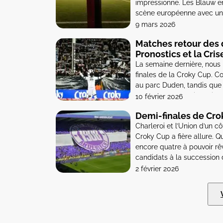
impressionne. Les Blauw e
scène européenne avec une 
également par un recruteme
9 mars 2026
Déjà Stankovic et pépite de 
Matches retour des d
Pronostics et la Cri
La semaine dernière, nous 
finales de la Croky Cup. C
au parc Duden, tandis que l
Anderlecht en pleine crise
10 février 2026
Demi-finales de Croky
Charleroi et l’Union d’un cô
Croky Cup a fière allure. Q
encore quatre à pouvoir rêv
candidats à la succession 
2 février 2026