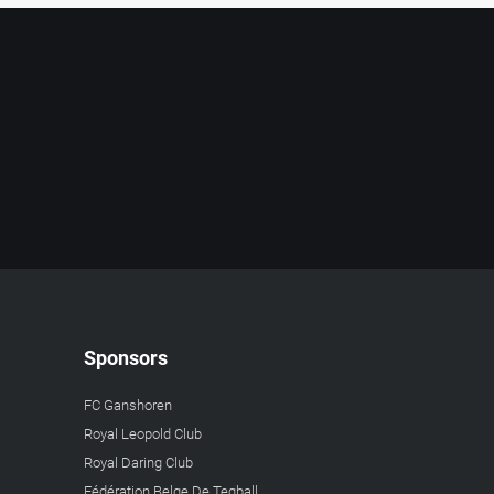
Sponsors
FC Ganshoren
Royal Leopold Club
Royal Daring Club
Fédération Belge De Teqball