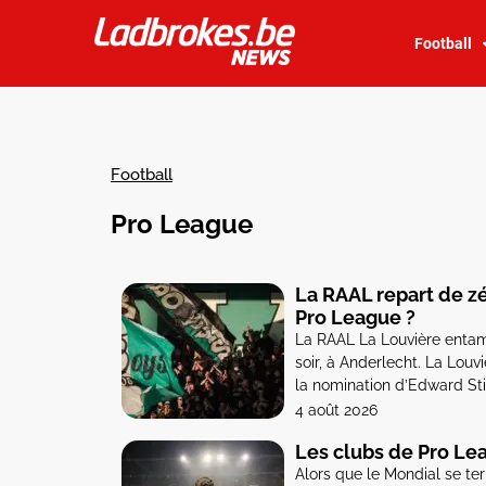
Football
Football
Pro League
La RAAL repart de zé
Pro League ?
La RAAL La Louvière enta
soir, à Anderlecht. La Lo
la nomination d’Edward Stil
dans le sens des départs c
4 août 2026
attendre de […]
Les clubs de Pro Lea
Alors que le Mondial se ter