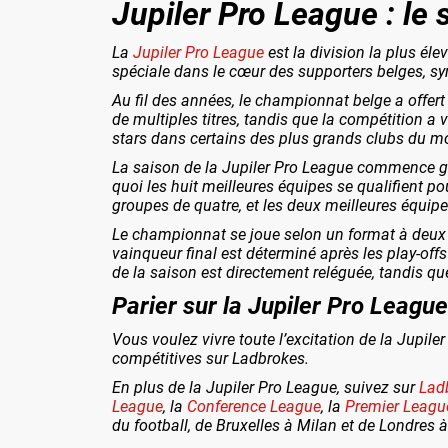
Jupiler Pro League : le
La
Jupiler Pro League
est la division la plus él
spéciale dans le cœur des supporters belges, sym
Au fil des années, le championnat belge a offe
de multiples titres, tandis que la compétition a
stars dans certains des plus grands clubs du m
La saison de la Jupiler Pro League commence gén
quoi les huit meilleures équipes se qualifient p
groupes de quatre, et les deux meilleures équi
Le championnat se joue selon un format à deux to
vainqueur final est déterminé après les play-offs 
de la saison est directement reléguée, tandis q
Parier sur la Jupiler Pro League
Vous voulez vivre toute l’excitation de la Jupil
compétitives sur Ladbrokes.
En plus de la Jupiler Pro League, suivez sur
Lad
League
, la
Conference League
, la
Premier Leagu
du football, de Bruxelles à Milan et de Londres 