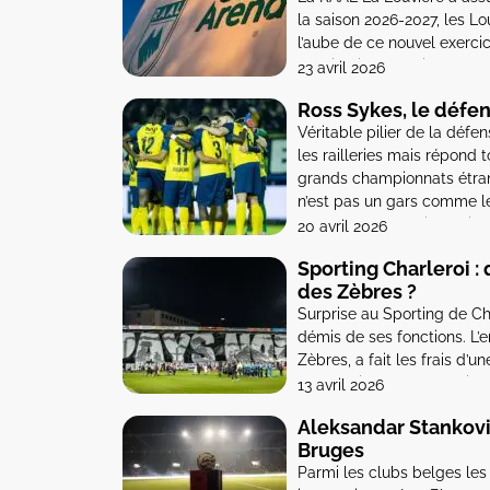
la saison 2026-2027, les Lo
l’aube de ce nouvel exerci
Louviérois vont faire face 
23 avril 2026
Ross Sykes, le défe
Véritable pilier de la défen
les railleries mais répond t
grands championnats étran
n’est pas un gars comme le
défenseur de l’Union Saint-G
20 avril 2026
Sporting Charleroi :
des Zèbres ?
Surprise au Sporting de Ch
démis de ses fonctions. L’e
Zèbres, a fait les frais d’u
Charleroi a nommé Mario Koh
13 avril 2026
Aleksandar Stankovi
Bruges
Parmi les clubs belges les