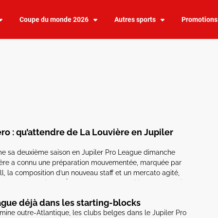
Coupe du monde 2026
Autres sports
Promotions
ro : qu’attendre de La Louvière en Jupiler
me sa deuxième saison en Jupiler Pro League dimanche
uvière a connu une préparation mouvementée, marquée par
l, la composition d’un nouveau staff et un mercato agité,
omme des arrivées. À l’aube de la compétition, que faut-il
gue déjà dans les starting-blocks
mine outre-Atlantique, les clubs belges dans le Jupiler Pro