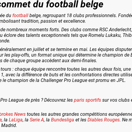
 sommet du football belge
evée du
football
belge, regroupant 18 clubs professionnels. Fondé
bolisant tradition, passion et excellence.
rt de nombreux moments forts. Des clubs comme RSC Anderlecht,
 vu éclore des talents exceptionnels tels que Romelu Lukaku, Thi
onde.
éralement en juillet et se termine en mai. Les équipes disputen
our les play-offs, un format unique qui détermine le champion de
pes de chaque groupe accèdent aux demi-finales.
urs : chaque équipe rencontre toutes les autres deux fois, une foi
1, avec la différence de buts et les confrontations directes utilis
ue le champion de la Challenger Pro League est promu en JPL.
er Pro League de près ? Découvrez les
paris sportifs
sur vos clubs e
brokes News
toutes les autres grandes compétitions européennes
e
, la
LaLiga
, la
Serie A
, la
Bundesliga
et les
Diables Rouges
. Ne m
à Madrid.