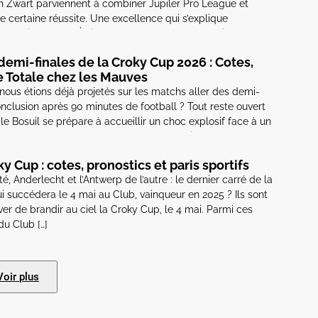
n Zwart parviennent à combiner Jupiler Pro League et
certaine réussite. Une excellence qui s’explique
nt bien pensé. À l’image d’Aleksandar Stankovic, fils de
toute la Serbie. […]
emi-finales de la Croky Cup 2026 : Cotes,
se Totale chez les Mauves
nous étions déjà projetés sur les matchs aller des demi-
onclusion après 90 minutes de football ? Tout reste ouvert
e Bosuil se prépare à accueillir un choc explosif face à un
. Les matchs aller ont profondément modifié […]
 Cup : cotes, pronostics et paris sportifs
té, Anderlecht et l’Antwerp de l’autre : le dernier carré de la
ui succédera le 4 mai au Club, vainqueur en 2025 ? Ils sont
er de brandir au ciel la Croky Cup, le 4 mai. Parmi ces
du Club […]
Voir plus