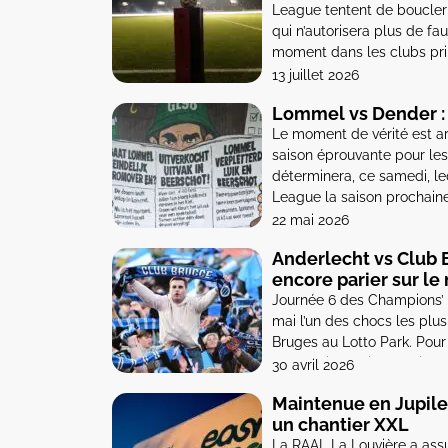
League tentent de boucler
qui n’autorisera plus de fa
moment dans les clubs pri
13 juillet 2026
Lommel vs Dender : q
Le moment de vérité est a
saison éprouvante pour les
déterminera, ce samedi, le
League la saison prochaine
22 mai 2026
Anderlecht vs Club B
encore parier sur le
Journée 6 des Champions’ P
mai l’un des chocs les plus
Bruges au Lotto Park. Pour 
c’est le titre qui est en jeu
30 avril 2026
Maintenue en Jupiler
un chantier XXL
La RAAL La Louvière a assu