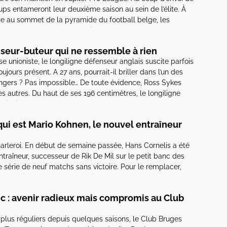
ups entameront leur deuxième saison au sein de l’élite. À
ce au sommet de la pyramide du football belge, les
à de nombreux défis. En dépit d’un […]
nseur-buteur qui ne ressemble à rien
se unioniste, le longiligne défenseur anglais suscite parfois
oujours présent. A 27 ans, pourrait-il briller dans l’un des
gers ? Pas impossible… De toute évidence, Ross Sykes
s autres. Du haut de ses 196 centimètres, le longiligne
illoise […]
 qui est Mario Kohnen, le nouvel entraîneur
arleroi. En début de semaine passée, Hans Cornelis a été
ntraîneur, successeur de Rik De Mil sur le petit banc des
ne série de neuf matchs sans victoire. Pour le remplacer,
nen jusqu’à la fin de la saison. […]
c : avenir radieux mais compromis au Club
 plus réguliers depuis quelques saisons, le Club Bruges