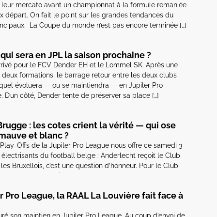
 leur mercato avant un championnat à la formule remaniée
ux départ. On fait le point sur les grandes tendances du
ncipaux. La Coupe du monde n’est pas encore terminée […]
ui sera en JPL la saison prochaine ?
rrivé pour le FCV Dender EH et le Lommel SK. Après une
 deux formations, le barrage retour entre les deux clubs
quel évoluera — ou se maintiendra — en Jupiler Pro
. D’un côté, Dender tente de préserver sa place […]
rugge : les cotes crient la vérité — qui ose
 mauve et blanc ?
lay-Offs de la Jupiler Pro League nous offre ce samedi 3
 électrisants du football belge : Anderlecht reçoit le Club
les Bruxellois, c’est une question d’honneur. Pour le Club,
. Le marché des paris […]
 Pro League, la RAAL La Louvière fait face à
ré son maintien en Jupiler Pro League. Au coup d’envoi de