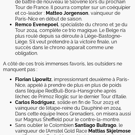
de battre de nouveau le Slovène lors du prochain
Tour de France. Il pourra compter sur un coéquipier
et co-leader :
Matteo Jorgenson
, vainqueur de
Paris-Nice en début de saison.
Remco Evenepoel
, spécialiste du chrono et 3e du
Tour 2024, complète ce trio magique. Le Belge n’a
plus roulé depuis sa déroute à Liège-Bastogne-
Liège. S’il veut prétendre à la victoire finale, un
succès dans le chrono apparait comme une
obligation.
A côté de ces trois immenses favoris, les outsiders ne
manquent pas :
Florian Lipowitz
, impressionnant deuxième à Paris-
Nice, appelé à prendre de plus en plus de poids
dans l’équipe RedBull-Bora-Hansgrohe après
l’échec de Primoz Roglic sur le dernier Tour d’Italie.
Carlos Rodriguez
, solide en fin de Tour 2023 et
vainqueur de l’étape-reine du Dauphiné en 2024.
Dans cette équipe Ineos Grenadiers, on misera aussi
sur Magnus Sheffield pour le contre-la-montre.
Sans oublier le Colombien
Santiago Buitrago
, le
vainqueur de l’Amstel Gold Race
Mattias Skjelmose