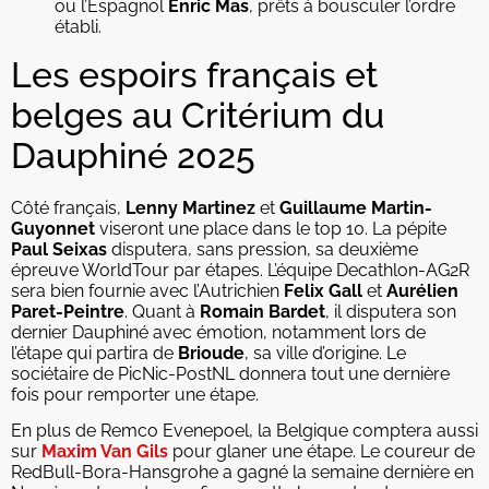
ou l’Espagnol
Enric Mas
, prêts à bousculer l’ordre
établi.
Les espoirs français et
belges au Critérium du
Dauphiné 2025
Côté français,
Lenny Martinez
et
Guillaume Martin-
Guyonnet
viseront une place dans le top 10. La pépite
Paul Seixas
disputera, sans pression, sa deuxième
épreuve WorldTour par étapes. L’équipe Decathlon-AG2R
sera bien fournie avec l’Autrichien
Felix Gall
et
Aurélien
Paret-Peintre
. Quant à
Romain Bardet
, il disputera son
dernier Dauphiné avec émotion, notamment lors de
l’étape qui partira de
Brioude
, sa ville d’origine. Le
sociétaire de PicNic-PostNL donnera tout une dernière
fois pour remporter une étape.
En plus de Remco Evenepoel, la Belgique comptera aussi
sur
Maxim Van Gils
pour glaner une étape. Le coureur de
RedBull-Bora-Hansgrohe a gagné la semaine dernière en