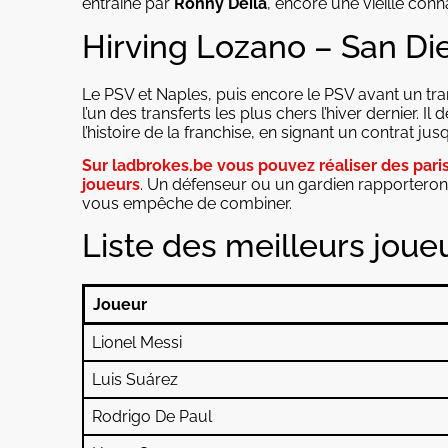
entraîné par
Ronny Deila
, encore une vieille con
Hirving Lozano – San Di
Le PSV et Naples, puis encore le PSV avant un trans
l’un des transferts les plus chers l’hiver dernier. I
l’histoire de la franchise, en signant un contrat jus
Sur ladbrokes.be vous pouvez réaliser des pari
joueurs
. Un défenseur ou un gardien rapporteron
vous empêche de combiner.
Liste des meilleurs jou
Joueur
Lionel Messi
Luis Suárez
Rodrigo De Paul