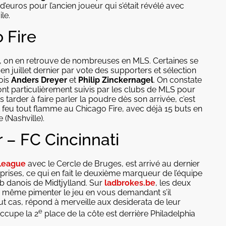
d’euros pour l’ancien joueur qui s’était révélé avec
ile.
 Fire
, on en retrouve de nombreuses en MLS. Certaines se
n juillet dernier par vote des supporters et sélection
nois
Anders Dreyer
et
Philip Zinckernagel
. On constate
ont particulièrement suivis par les clubs de MLS pour
 tarder à faire parler la poudre dès son arrivée, c’est
ut feu tout flamme au Chicago Fire, avec déjà 15 buts en
 (Nashville).
 – FC Cincinnati
 League
avec le Cercle de Bruges, est arrivé au dernier
eprises, ce qui en fait le deuxième marqueur de l’équipe
ub danois de Midtjylland. Sur
ladbrokes.be
, les deux
z même pimenter le jeu en vous demandant s’il
out cas, répond à merveille aux desiderata de leur
e
occupe la 2
place de la côte est derrière Philadelphia