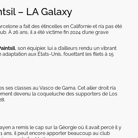
tsil – LA Galaxy
celone a fait des étincelles en Californie et n’a pas été
ub. À 26 ans, il a été victime fin 2024 d’une grave
aintsil
, son équipier, lui a d’ailleurs rendu un vibrant
daptation aux États-Unis, fouettant les filets à 15
utes ses classes au Vasco de Gama. Cet ailier droit n’a
idement devenu la coqueluche des supporters de Los
28.
a
en a remis le cap sur la Géorgie où il avait percé il y
31 ans, il peut encore apporter beaucoup au club