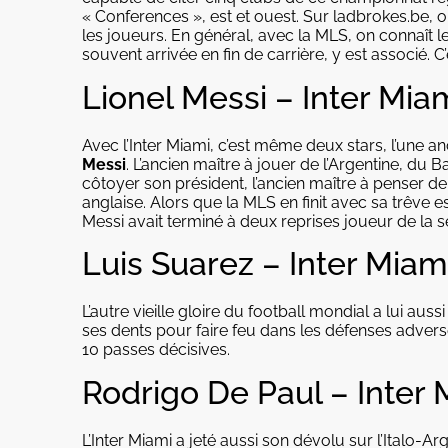
« Conferences », est et ouest. Sur ladbrokes.be, 
les joueurs. En général, avec la MLS, on connaît 
souvent arrivée en fin de carrière, y est associé. C
Lionel Messi – Inter Mia
Avec l’Inter Miami, c’est même deux stars, l’une anc
Messi
. L’ancien maître à jouer de l’Argentine, du 
côtoyer son président, l’ancien maître à penser de
anglaise. Alors que la MLS en finit avec sa trêve 
Messi avait terminé à deux reprises joueur de la 
Luis Suarez – Inter Miam
L’autre vieille gloire du football mondial a lui aus
ses dents pour faire feu dans les défenses adverses
10 passes décisives.
Rodrigo De Paul – Inter 
L’Inter Miami a jeté aussi son dévolu sur l’Italo-Ar