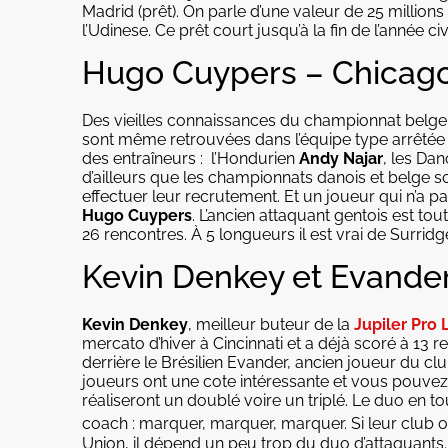
Madrid (prêt). On parle d’une valeur de 25 millions 
l’Udinese. Ce prêt court jusqu’à la fin de l’année civ
Hugo Cuypers – Chicago
Des vieilles connaissances du championnat belge
sont même retrouvées dans l’équipe type arrêtée e
des entraîneurs : l’Hondurien
Andy Najar
, les Da
d’ailleurs que les championnats danois et belge s
effectuer leur recrutement. Et un joueur qui n’a pas
Hugo Cuypers
. L’ancien attaquant gentois est to
26 rencontres. À 5 longueurs il est vrai de Surridge
Kevin Denkey et Evander
Kevin Denkey
, meilleur buteur de la
Jupiler Pro
mercato d’hiver à Cincinnati et a déjà scoré à 13 r
derrière le Brésilien Evander, ancien joueur du cl
joueurs ont une cote intéressante et vous pouve
réaliseront un doublé voire un triplé. Le duo en t
coach : marquer, marquer, marquer. Si leur club 
Union, il dépend un peu trop du duo d’attaquants.