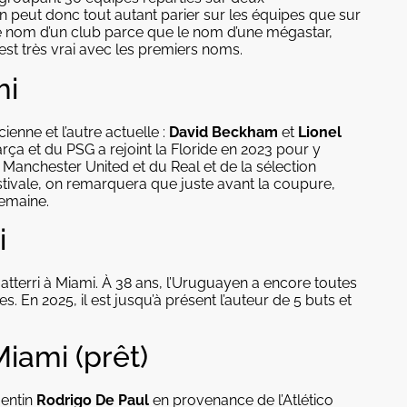
on peut donc tout autant parier sur les équipes que sur
le nom d’un club parce que le nom d’une mégastar,
’est très vrai avec les premiers noms.
mi
ienne et l’autre actuelle :
David Beckham
et
Lionel
Barça et du PSG a rejoint la Floride en 2023 pour y
 Manchester United et du Real et de la sélection
estivale, on remarquera que juste avant la coupure,
semaine.
i
si atterri à Miami. À 38 ans, l’Uruguayen a encore toutes
. En 2025, il est jusqu’à présent l’auteur de 5 buts et
Miami (prêt)
gentin
Rodrigo De Paul
en provenance de l’Atlético