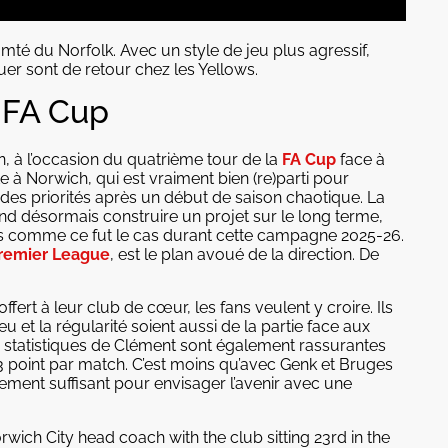
mté du Norfolk. Avec un style de jeu plus agressif,
jouer sont de retour chez les Yellows.
a FA Cup
n, à l’occasion du quatrième tour de la
FA Cup
face à
 à Norwich, qui est vraiment bien (re)parti pour
 des priorités après un début de saison chaotique. La
nd désormais construire un projet sur le long terme,
és comme ce fut le cas durant cette campagne 2025-26.
remier League
, est le plan avoué de la direction. De
ert à leur club de cœur, les fans veulent y croire. Ils
u et la régularité soient aussi de la partie face aux
s statistiques de Clément sont également rassurantes
83 point par match. C’est moins qu’avec Genk et Bruges
rgement suffisant pour envisager l’avenir avec une
wich City head coach with the club sitting 23rd in the