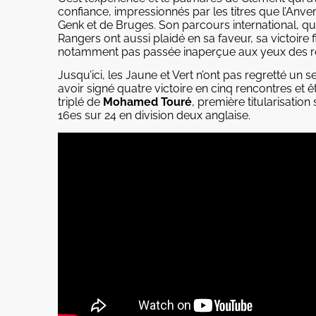
confiance, impressionnés par les titres que l’Anv
Genk et de Bruges. Son parcours international, qui
Rangers ont aussi plaidé en sa faveur, sa victoire 
notamment pas passée inaperçue aux yeux des re
Jusqu’ici, les Jaune et Vert n’ont pas regretté un s
avoir signé quatre victoire en cinq rencontres et ê
triplé de
Mohamed Touré
, première titularisatio
16es sur 24 en division deux anglaise.