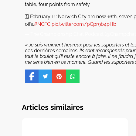
table, four points from safety.
🗓️ February 11: Norwich City are now 16th, seven p
offs.
#NCFC
pic.twitter.com/pGpr9b4pHb
— The Championship Chat Podcast (@Champcha
« Je suis vraiment heureux pour les supporters et le
ces dernières semaines
. Ils sont récompensés pour 
tout le boulot qu’il reste encore à faire. Il ne faudra 
me sens bien en ce moment. Quand les supporters sc
Articles similaires