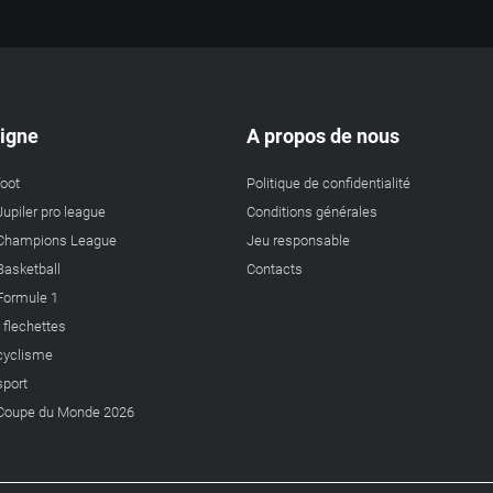
ligne
A propos de nous
foot
Politique de confidentialité
Jupiler pro league
Conditions générales
a Champions League
Jeu responsable
 Basketball
Contacts
 Formule 1
s flechettes
 cyclisme
sport
a Coupe du Monde 2026