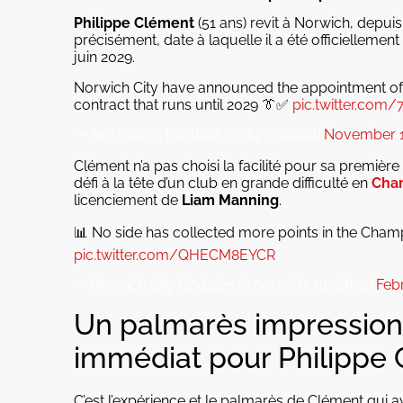
Philippe Clément
(51 ans) revit à Norwich, depui
précisément, date à laquelle il a été officielleme
juin 2029.
Norwich City have announced the appointment of 
contract that runs until 2029 👔✅
pic.twitter.com
— Sky Sports Football (@SkyFootball)
November 1
Clément n’a pas choisi la facilité pour sa premièr
défi à la tête d’un club en grande difficulté en
Cha
licenciement de
Liam Manning
.
📊 No side has collected more points in the Champ
pic.twitter.com/QHECM8EYCR
— Norwich City Updates (@norwich_updates)
Feb
Un palmarès impression
immédiat pour Philippe
C’est l’expérience et le palmarès de Clément qui av