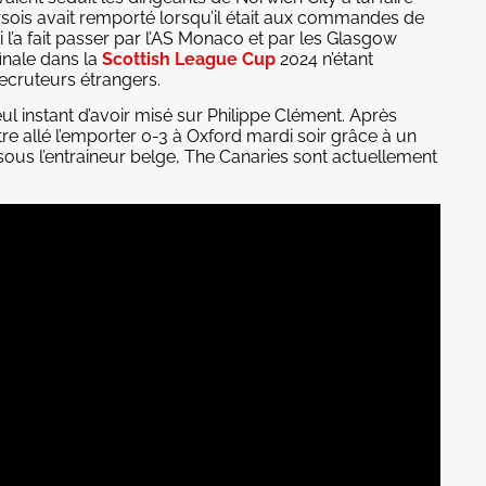
ersois avait remporté lorsqu’il était aux commandes de
 l’a fait passer par l’AS Monaco et par les Glasgow
finale dans la
Scottish League Cup
2024 n’étant
cruteurs étrangers.
eul instant d’avoir misé sur Philippe Clément. Après
tre allé l’emporter 0-3 à Oxford mardi soir grâce à un
n sous l’entraineur belge, The Canaries sont actuellement