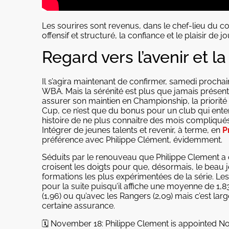
Les sourires sont revenus, dans le chef-lieu du co
offensif et structuré, la confiance et le plaisir de 
Regard vers l’avenir et l
Il s’agira maintenant de confirmer, samedi prochai
WBA. Mais la sérénité est plus que jamais présente
assurer son maintien en Championship, la priorité
Cup, ce n’est que du bonus pour un club qui ente
histoire de ne plus connaitre des mois compliqu
Intégrer de jeunes talents et revenir, à terme, en
P
préférence avec Philippe Clément, évidemment.
Séduits par le renouveau que Philippe Clement a off
croisent les doigts pour que, désormais, le beau je
formations les plus expérimentées de la série. Le
pour la suite puisqu’il affiche une moyenne de 1,
(1,96) ou qu’avec les Rangers (2,09) mais c’est la
certaine assurance.
🗓️ November 18: Philippe Clement is appointed Nor