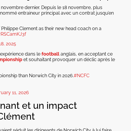
s novembre dernier. Depuis le 18 novembre, plus
nt nommé entraineur principal avec un contrat jusqu’en
Philippe Clement as their new head coach on a
/7RSCamKJ3f
8, 2025
e expérience dans le
football
anglais, en acceptant ce
mpionship
et souhaitant provoquer un déclic après le
ionship than Norwich City in 2026.
#NCFC
ruary 11, 2026
nant et un impact
 Clément
aient séduit les dirigeants de Norwich City à lui faire