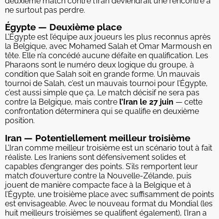
deuxième match contre l’Iran deviendrait une rencontre à
ne surtout pas perdre.
Égypte — Deuxième place
L’Égypte est l’équipe aux joueurs les plus reconnus après
la Belgique, avec Mohamed Salah et Omar Marmoush en
tête. Elle n’a concédé aucune défaite en qualification. Les
Pharaons sont le numéro deux logique du groupe, à
condition que Salah soit en grande forme. Un mauvais
tournoi de Salah, c’est un mauvais tournoi pour l’Égypte,
c’est aussi simple que ça. Le match décisif ne sera pas
contre la Belgique, mais contre
l’Iran le 27 juin
— cette
confrontation déterminera qui se qualifie en deuxième
position.
Iran — Potentiellement meilleur troisième
L’Iran comme meilleur troisième est un scénario tout à fait
réaliste. Les Iraniens sont défensivement solides et
capables d’engranger des points. S’ils remportent leur
match d’ouverture contre la Nouvelle-Zélande, puis
jouent de manière compacte face à la Belgique et à
l’Égypte, une troisième place avec suffisamment de points
est envisageable. Avec le nouveau format du Mondial (les
huit meilleurs troisièmes se qualifient également), l’Iran a