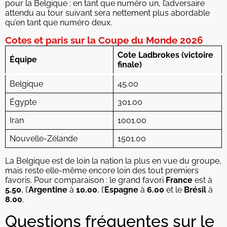
pour la Belgique : en tant que numéro un, l’adversaire
attendu au tour suivant sera nettement plus abordable
qu’en tant que numéro deux.
Cotes et paris sur la Coupe du Monde 2026
Cote Ladbrokes (victoire
Équipe
finale)
Belgique
45.00
Égypte
301.00
Iran
1001.00
Nouvelle-Zélande
1501.00
La Belgique est de loin la nation la plus en vue du groupe,
mais reste elle-même encore loin des tout premiers
favoris. Pour comparaison : le grand favori
France
est à
5.50
, l’
Argentine
à
10.00
, l’
Espagne
à
6.00
et le
Brésil
à
8.00
.
Questions fréquentes sur le