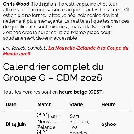
Chris Wood
(Nottingham Forest), capitaine et buteur
attitré, a connu une saison marquée par les blessures. S’il
est en pleine forme, l’attaque néo-zélandaise devient
nettement plus menaçante. La réalité est que les chances
de qualification sont minimes , mais si la Nouvelle-
Zélande crée la surprise, la deuxième place peut
soudainement devenir accessible.
Lire l’article complet :
La Nouvelle-Zélande à la Coupe du
Monde 2026
Calendrier complet du
Groupe G – CDM 2026
Tous les horaires sont en
heure belge (CEST)
.
Date
Match
Stade
Heure
🇮🇷 Iran –
SoFi
Nouvelle-
Stadium,
Di 14 juin
03h00
Zélande
Los
🇳🇿
Angeles