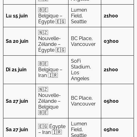
🇧🇪
Lumen
Lu 15 juin
Belgique –
Field,
21h00
Égypte 🇪🇬
Seattle
🇳🇿
Nouvelle-
BC Place,
Sa 20 juin
03h00
Zélande –
Vancouver
Égypte 🇪🇬
SoFi
🇧🇪
Stadium,
Di 21 juin
Belgique –
21h00
Los
Iran 🇮🇷
Angeles
🇳🇿
Nouvelle-
BC Place,
Sa 27 juin
Zélande –
05h00
Vancouver
Belgique
🇧🇪
Lumen
🇪🇬 Égypte
Sa 27 juin
Field,
05h00
– Iran 🇮🇷
Seattle