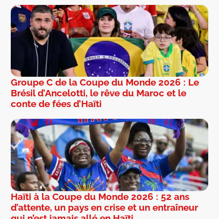
Groupe C de la Coupe du Monde 2026 : Le
Brésil d’Ancelotti, le rêve du Maroc et le
conte de fées d’Haïti
Haïti à la Coupe du Monde 2026 : 52 ans
d’attente, un pays en crise et un entraîneur
qui n’est jamais allé en Haïti