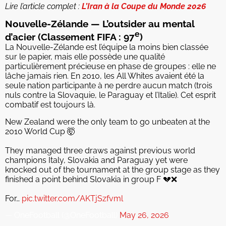
Lire l’article complet :
L’Iran à la Coupe du Monde 2026
Nouvelle-Zélande — L’outsider au mental
e
d’acier (Classement FIFA : 97
)
La Nouvelle-Zélande est l’équipe la moins bien classée
sur le papier, mais elle possède une qualité
particulièrement précieuse en phase de groupes : elle ne
lâche jamais rien. En 2010, les All Whites avaient été la
seule nation participante à ne perdre aucun match (trois
nuls contre la Slovaquie, le Paraguay et l’Italie). Cet esprit
combatif est toujours là.
New Zealand were the only team to go unbeaten at the
2010 World Cup 🤯
They managed three draws against previous world
champions Italy, Slovakia and Paraguay yet were
knocked out of the tournament at the group stage as they
finished a point behind Slovakia in group F 💔❌
For…
pic.twitter.com/AKTjSzfvml
— OneFootball (@OneFootball)
May 26, 2026