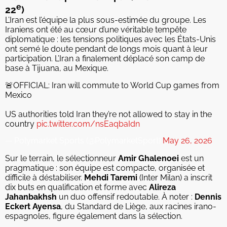
e
22
)
L’Iran est l’équipe la plus sous-estimée du groupe. Les
Iraniens ont été au cœur d’une véritable tempête
diplomatique : les tensions politiques avec les États-Unis
ont semé le doute pendant de longs mois quant à leur
participation. L’Iran a finalement déplacé son camp de
base à Tijuana, au Mexique.
🚨OFFICIAL: Iran will commute to World Cup games from
Mexico
US authorities told Iran they’re not allowed to stay in the
country
pic.twitter.com/nsEaqbaIdn
— Polymarket Sports (@PolymarketSport)
May 26, 2026
Sur le terrain, le sélectionneur
Amir Ghalenoei
est un
pragmatique : son équipe est compacte, organisée et
difficile à déstabiliser.
Mehdi Taremi
(Inter Milan) a inscrit
dix buts en qualification et forme avec
Alireza
Jahanbakhsh
un duo offensif redoutable. À noter :
Dennis
Eckert Ayensa
, du Standard de Liège, aux racines irano-
espagnoles, figure également dans la sélection.