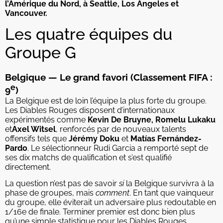
l’Amérique du Nord, à Seattle, Los Angeles et
Vancouver.
Les quatre équipes du
Groupe G
Belgique — Le grand favori (Classement FIFA :
e
9
)
La Belgique est de loin l’équipe la plus forte du groupe.
Les Diables Rouges disposent d’internationaux
expérimentés comme
Kevin De Bruyne, Romelu Lukaku
et
Axel Witsel
, renforcés par de nouveaux talents
offensifs tels que
Jérémy Doku
et
Matías Fernández-
Pardo
. Le sélectionneur Rudi Garcia a remporté sept de
ses dix matchs de qualification et s’est qualifié
directement.
La question n’est pas de savoir
si
la Belgique survivra à la
phase de groupes, mais
comment
. En tant que vainqueur
du groupe, elle éviterait un adversaire plus redoutable en
1/16e de finale. Terminer premier est donc bien plus
qu’une simple statistique pour les Diables Rouges.