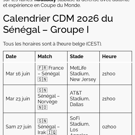
et expérience en Coupe du Monde.
Calendrier CDM 2026 du
Sénégal – Groupe I
Tous les horaires sont à l’heure belge (CEST).
Date
Match
Stade
Heure
🇫🇷 France
MetLife
Mar 16 juin
– Sénégal
Stadium,
21h00
🇸🇳
New Jersey
🇸🇳
AT&T
Sénégal –
Mar 23 juin
Stadium,
21h00
Norvège
Dallas
🇳🇴
SoFi
🇸🇳
Stadium,
Sam 27 juin
Sénégal –
02h00
Los
Irak 🇮🇶