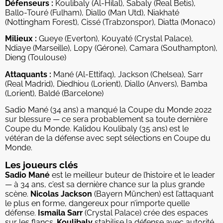
Défenseurs :
Koulibaly (Al-Hilal), Sabaly (Real Betis),
Ballo-Touré (Fulham), Diallo (Man Utd), Niakhaté
(Nottingham Forest), Cissé (Trabzonspor), Diatta (Monaco)
Milieux :
Gueye (Everton), Kouyaté (Crystal Palace),
Ndiaye (Marseille), Lopy (Gérone), Camara (Southampton),
Dieng (Toulouse)
Attaquants :
Mané (Al-Ettifaq), Jackson (Chelsea), Sarr
(Real Madrid), Diedhiou (Lorient), Diallo (Anvers), Bamba
(Lorient), Baldé (Barcelone)
Sadio Mané (34 ans) a manqué la Coupe du Monde 2022
sur blessure — ce sera probablement sa toute dernière
Coupe du Monde. Kalidou Koulibaly (35 ans) est le
vétéran de la défense avec sept sélections en Coupe du
Monde.
Les joueurs clés
Sadio Mané
est le meilleur buteur de l’histoire et le leader
— à 34 ans, c’est sa dernière chance sur la plus grande
scène.
Nicolas Jackson
(Bayern München) est l’attaquant
le plus en forme, dangereux pour n’importe quelle
défense.
Ismaila Sarr
(Crystal Palace) crée des espaces
sur les flancs.
Koulibaly
stabilise la défense avec autorité