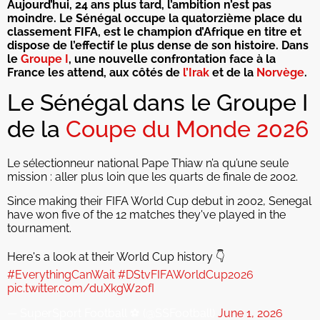
Aujourd’hui, 24 ans plus tard, l’ambition n’est pas
moindre. Le Sénégal occupe la quatorzième place du
classement FIFA, est le champion d’Afrique en titre et
dispose de l’effectif le plus dense de son histoire. Dans
le
Groupe I
, une nouvelle confrontation face à la
France les attend, aux côtés de
l’Irak
et de la
Norvège
.
Le Sénégal dans le Groupe I
de la
Coupe du Monde 2026
Le sélectionneur national Pape Thiaw n’a qu’une seule
mission : aller plus loin que les quarts de finale de 2002.
Since making their FIFA World Cup debut in 2002, Senegal
have won five of the 12 matches they've played in the
tournament.
Here's a look at their World Cup history 👇
#EverythingCanWait
#DStvFIFAWorldCup2026
pic.twitter.com/duXkgW20fI
— SuperSport Football ⚽️ (@SSFootball)
June 1, 2026