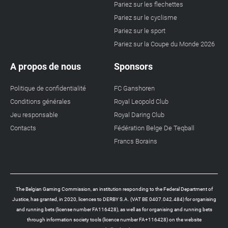
Pariez sur les flechettes
Pariez sur le cyclisme
Pariez sur le sport
Pariez sur la Coupe du Monde 2026
A propos de nous
Sponsors
Politique de confidentialité
FC Ganshoren
Conditions générales
Royal Leopold Club
Jeu responsable
Royal Daring Club
Contacts
Fédération Belge De Teqball
Francs Borains
The Belgian Gaming Commission, an institution responding to the Federal Department of
Justice, has granted, in 2020, licences to DERBY S.A. (VAT BE 0407.042.484) for organising
and running bets (license number FA116428), as well as for organising and running bets
through information society tools (licence number FA+116428) on the website