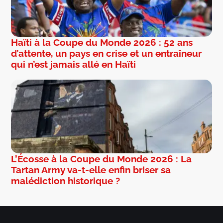
Haïti à la Coupe du Monde 2026 : 52 ans
d’attente, un pays en crise et un entraîneur
qui n’est jamais allé en Haïti
L’Écosse à la Coupe du Monde 2026 : La
Tartan Army va-t-elle enfin briser sa
malédiction historique ?