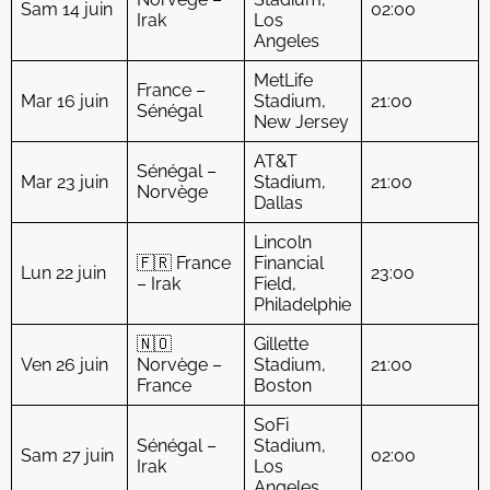
Sam 14 juin
02:00
Irak
Los
Angeles
MetLife
France –
Mar 16 juin
Stadium,
21:00
Sénégal
New Jersey
AT&T
Sénégal –
Mar 23 juin
Stadium,
21:00
Norvège
Dallas
Lincoln
🇫🇷 France
Financial
Lun 22 juin
23:00
– Irak
Field,
Philadelphie
🇳🇴
Gillette
Ven 26 juin
Norvège –
Stadium,
21:00
France
Boston
SoFi
Sénégal –
Stadium,
Sam 27 juin
02:00
Irak
Los
Angeles