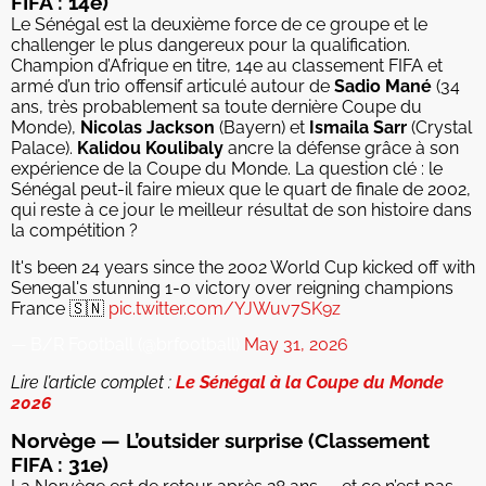
FIFA : 14e)
Le Sénégal est la deuxième force de ce groupe et le
challenger le plus dangereux pour la qualification.
Champion d’Afrique en titre, 14e au classement FIFA et
armé d’un trio offensif articulé autour de
Sadio Mané
(34
ans, très probablement sa toute dernière Coupe du
Monde),
Nicolas Jackson
(Bayern) et
Ismaila Sarr
(Crystal
Palace).
Kalidou
Koulibaly
ancre la défense grâce à son
expérience de la Coupe du Monde. La question clé : le
Sénégal peut-il faire mieux que le quart de finale de 2002,
qui reste à ce jour le meilleur résultat de son histoire dans
la compétition ?
It's been 24 years since the 2002 World Cup kicked off with
Senegal's stunning 1-0 victory over reigning champions
France 🇸🇳
pic.twitter.com/YJWuv7SK9z
— B/R Football (@brfootball)
May 31, 2026
Lire l’article complet :
Le Sénégal à la Coupe du Monde
2026
Norvège — L’outsider surprise (Classement
FIFA : 31e)