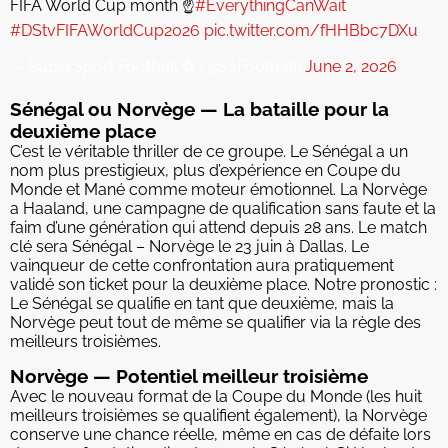
FIFA World Cup month ☝️
#EverythingCanWait
#DStvFIFAWorldCup2026
pic.twitter.com/fHHBbc7DXu
— SuperSport Football ⚽️ (@SSFootball)
June 2, 2026
Sénégal ou Norvège — La bataille pour la
deuxième place
C’est le véritable thriller de ce groupe. Le Sénégal a un
nom plus prestigieux, plus d’expérience en Coupe du
Monde et Mané comme moteur émotionnel. La Norvège
a Haaland, une campagne de qualification sans faute et la
faim d’une génération qui attend depuis 28 ans. Le match
clé sera Sénégal – Norvège le 23 juin à Dallas. Le
vainqueur de cette confrontation aura pratiquement
validé son ticket pour la deuxième place. Notre pronostic :
Le Sénégal se qualifie en tant que deuxième, mais la
Norvège peut tout de même se qualifier via la règle des
meilleurs troisièmes.
Norvège — Potentiel meilleur troisième
Avec le nouveau format de la Coupe du Monde (les huit
meilleurs troisièmes se qualifient également), la Norvège
conserve une chance réelle, même en cas de défaite lors