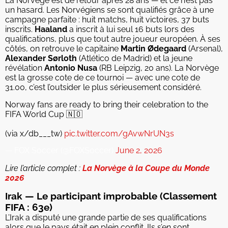
La Norvège est de retour après 28 ans — et ce n’est pas
un hasard. Les Norvégiens se sont qualifiés grâce à une
campagne parfaite : huit matchs, huit victoires, 37 buts
inscrits.
Haaland
a inscrit à lui seul 16 buts lors des
qualifications, plus que tout autre joueur européen. À ses
côtés, on retrouve le capitaine
Martin Ødegaard
(Arsenal),
Alexander Sørloth
(Atlético de Madrid) et la jeune
révélation
Antonio Nusa
(RB Leipzig, 20 ans). La Norvège
est la grosse cote de ce tournoi — avec une cote de
31.00, c’est l’outsider le plus sérieusement considéré.
Norway fans are ready to bring their celebration to the
FIFA World Cup 🇳🇴
(via x/db___tw)
pic.twitter.com/gAvwNrUN3s
— FOX Soccer (@FOXSoccer)
June 2, 2026
Lire l’article complet :
La Norvège à la Coupe du Monde
2026
Irak — Le participant improbable (Classement
FIFA : 63e)
L’Irak a disputé une grande partie de ses qualifications
alors que le pays était en plein conflit. Ils s’en sont