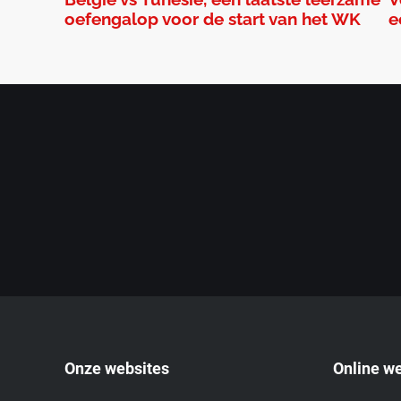
oefengalop voor de start van het WK
e
Onze websites
Online w