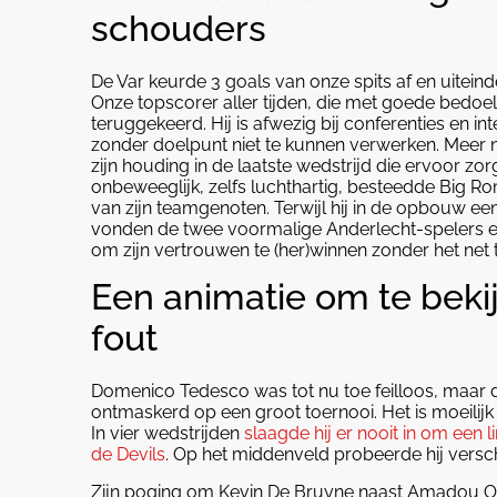
schouders
De Var keurde 3 goals van onze spits af en uitei
Onze topscorer aller tijden, die met goede bedoel
teruggekeerd. Hij is afwezig bij conferenties en i
zonder doelpunt niet te kunnen verwerken. Meer 
zijn houding in de laatste wedstrijd die ervoor z
onbeweeglijk, zelfs luchthartig, besteedde Big Rom
van zijn teamgenoten. Terwijl hij in de opbouw 
vonden de twee voormalige Anderlecht-spelers elk
om zijn vertrouwen te (her)winnen zonder het net 
Een animatie om te bek
fout
Domenico Tedesco was tot nu toe feilloos, maar dit
ontmaskerd op een groot toernooi. Het is moeilijk
In vier wedstrijden
slaagde hij er nooit in om een 
de Devils
. Op het middenveld probeerde hij versch
Zijn poging om Kevin De Bruyne naast Amadou Onan