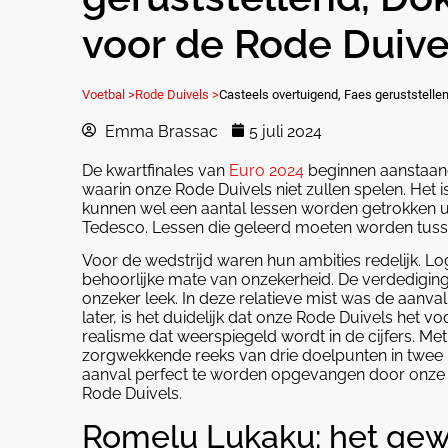
voor de Rode Duive
Voetbal >
Rode Duivels >
Casteels overtuigend, Faes geruststelle
Emma Brassac
5 juli 2024
De kwartfinales van
Euro 2024
beginnen aanstaande
waarin onze Rode Duivels niet zullen spelen. Het i
kunnen wel een aantal lessen worden getrokken 
Tedesco. Lessen die geleerd moeten worden tuss
Voor de wedstrijd waren hun ambities redelijk. Log
behoorlijke mate van onzekerheid. De verdediging
onzeker leek. In deze relatieve mist was de aanval
later, is het duidelijk dat onze Rode Duivels het v
realisme dat weerspiegeld wordt in de cijfers. Met
zorgwekkende reeks van drie doelpunten in twee b
aanval perfect te worden opgevangen door onze r
Rode Duivels.
Romelu Lukaku: het gewi