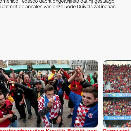
Domenico Tedesco dacht ongetwijfeld dat hij geslaagd
 dat niet de annalen van onze Rode Duivels zal ingaan.
oorbeschouwing Kroatië-België: een
Ramazani,