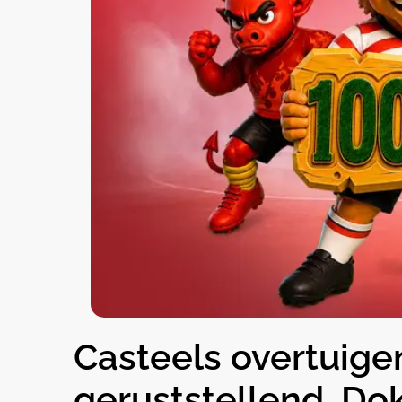
Casteels overtuige
geruststellend, Do