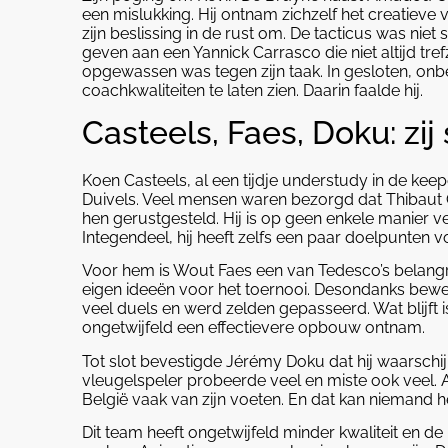
een mislukking. Hij ontnam zichzelf het creatieve 
zijn beslissing in de rust om. De tacticus was niet
geven aan een Yannick Carrasco die niet altijd tre
opgewassen was tegen zijn taak. In gesloten, onbe
coachkwaliteiten te laten zien. Daarin faalde hij.
Casteels, Faes, Doku: zi
Koen Casteels, al een tijdje understudy in de keepe
Duivels. Veel mensen waren bezorgd dat Thibaut Co
hen gerustgesteld. Hij is op geen enkele manier 
Integendeel, hij heeft zelfs een paar doelpunten
Voor hem is Wout Faes een van Tedesco’s belangrij
eigen ideeën voor het toernooi. Desondanks bewees
veel duels en werd zelden gepasseerd. Wat blijft is
ongetwijfeld een effectievere opbouw ontnam.
Tot slot bevestigde Jérémy Doku dat hij waarschij
vleugelspeler probeerde veel en miste ook veel.
België vaak van zijn voeten. En dat kan niemand 
Dit team heeft ongetwijfeld minder kwaliteit en d