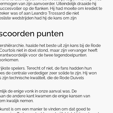
vermogen van zijn aanvoerder. Uiteindelijk draaide hij
 succesvoller op de flanken. Hij had moeite om krediet te
fzeker was of aan Leandro Trossard die niet
sliste wedstrijden had hij de kans om zijn
j scoorden punten
rshiërarchie, haalde het beste uit zijn kans bij de Rode
urtois niet in doel stond, maar zijn vervanger heeft
verantwoordelijk voor de twee tegendoelpunten.
 voorkomen.
kste spelers. Terecht of niet, de fans hadden hun
 de centrale verdediger zeer solide te zijn. Hij won
 zijn technische kwaliteit, die de Rode Duivels
nlijk de enige vonk in onze aanval was. De
 Aan de andere kant kwamen de enige kansen van
hem kwalijk nemen.
e kunst is om een manier te vinden om dat goed te