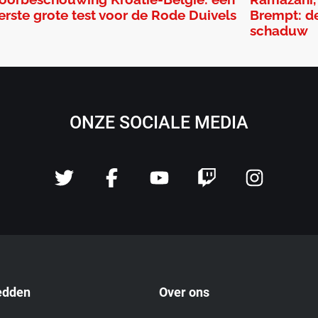
erste grote test voor de Rode Duivels
Brempt: de
schaduw
ONZE SOCIALE MEDIA
edden
Over ons