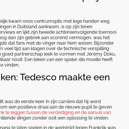
ndelijk kwam onze centrumspits met lege handen weg.
ingen in Duitsland aankwam, is op zijn tenen
nterviews en lijkt zijn tweede achtereenvolgende toernooi
nog dan zijn gebrek aan scorend vermogen, was het
orgde dat fans met de vinger naar hem wezen. Bijzonder
 veel tijd aan klagen over de technische verspilling
een goed partnerschap leek te vormen met Jérémy Doku,
aar nooit. Een teken van een speler die moeite heeft
te vinden.
ijken: Tedesco maakte een
 was de eerste keer in zijn carrière dat hij werd
 om een positieve draai aan de nieuwe pupil te geven.
link te leggen tussen de verdediging en de aanval van
illende dingen zonder ooit een oplossing te vinden.
a te laten spelen in de wedstrijd tegen Frankrijk was