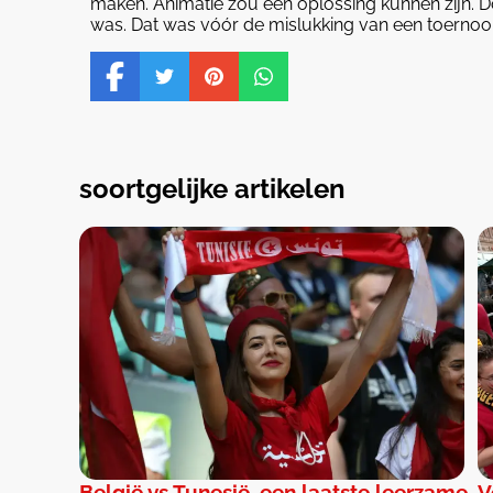
maken. Animatie zou een oplossing kunnen zijn. 
was. Dat was vóór de mislukking van een toernooi
soortgelijke artikelen
België vs Tunesië, een laatste leerzame
V