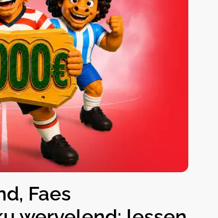
nd, Faes
ku wervelend: lessen