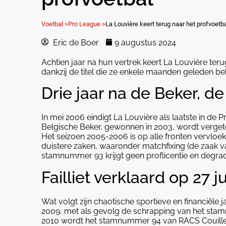
Voetbal >
Pro League >
La Louvière keert terug naar het profvoetb
Eric de Boer
9 augustus 2024
Achtien jaar na hun vertrek keert La Louvière ter
dankzij de titel die ze enkele maanden geleden be
Drie jaar na de Beker, d
In mei 2006 eindigt La Louvière als laatste in de
Belgische Beker, gewonnen in 2003, wordt verget
Het seizoen 2005-2006 is op alle fronten vervlo
duistere zaken, waaronder matchfixing (de zaak v
stamnummer 93 krijgt geen proflicentie en degrad
Failliet verklaard op 27 
Wat volgt zijn chaotische sportieve en financiële j
2009, met als gevolg de schrapping van het st
2010 wordt het stamnummer 94 van RACS Couillet 