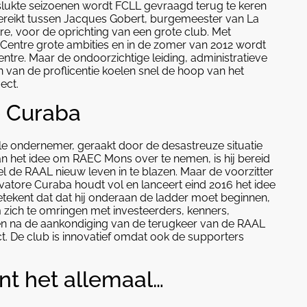
islukte seizoenen wordt FCLL gevraagd terug te keren
ereikt tussen Jacques Gobert, burgemeester van La
re, voor de oprichting van een grote club. Met
entre grote ambities en in de zomer van 2012 wordt
ntre. Maar de ondoorzichtige leiding, administratieve
n van de proflicentie koelen snel de hoop van het
ect.
e Curaba
le ondernemer, geraakt door de desastreuze situatie
an het idee om RAEC Mons over te nemen, is hij bereid
 de RAAL nieuw leven in te blazen. Maar de voorzitter
vatore Curaba houdt vol en lanceert eind 2016 het idee
tekent dat dat hij onderaan de ladder moet beginnen,
m zich te omringen met investeerders, kenners,
den na de aankondiging van de terugkeer van de RAAL
. De club is innovatief omdat ook de supporters
nt het allemaal…