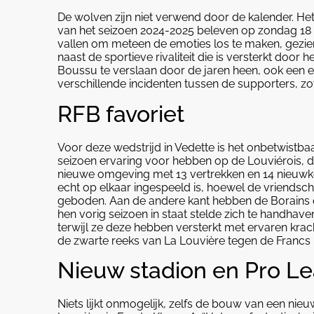
De wolven zijn niet verwend door de kalender. Het
van het seizoen 2024-2025 beleven op zondag 18 
vallen om meteen de emoties los te maken, gezien d
naast de sportieve rivaliteit die is versterkt doo
Boussu te verslaan door de jaren heen, ook een ext
verschillende incidenten tussen de supporters, zowe
RFB favoriet
Voor deze wedstrijd in Vedette is het onbetwistbaa
seizoen ervaring voor hebben op de Louviérois, 
nieuwe omgeving met 13 vertrekken en 14 nieuwko
echt op elkaar ingespeeld is, hoewel de vriendsch
geboden. Aan de andere kant hebben de Borains 
hen vorig seizoen in staat stelde zich te handhave
terwijl ze deze hebben versterkt met ervaren krac
de zwarte reeks van La Louvière tegen de Francs B
Nieuw stadion en Pro Le
Niets lijkt onmogelijk, zelfs de bouw van een nieu