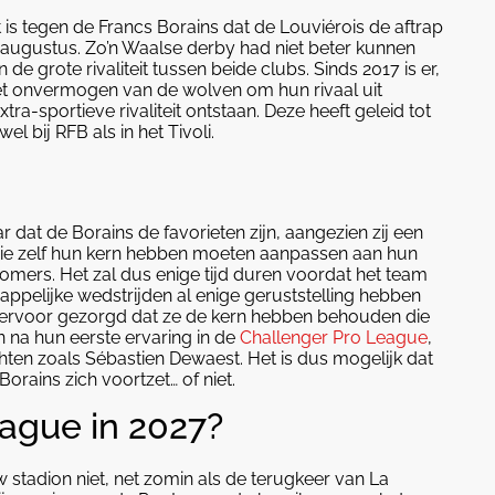
 is tegen de Francs Borains dat de Louviérois de aftrap
augustus. Zo’n Waalse derby had niet beter kunnen
e grote rivaliteit tussen beide clubs. Sinds 2017 is er,
r het onvermogen van de wolven om hun rivaal uit
ra-sportieve rivaliteit ontstaan. Deze heeft geleid tot
l bij RFB als in het Tivoli.
r dat de Borains de favorieten zijn, aangezien zij een
die zelf hun kern hebben moeten aanpassen aan hun
mers. Het zal dus enige tijd duren voordat het team
appelijke wedstrijden al enige geruststelling hebben
ervoor gezorgd dat ze de kern hebben behouden die
n na hun eerste ervaring in de
Challenger Pro League
,
hten zoals Sébastien Dewaest. Het is dus mogelijk dat
orains zich voortzet… of niet.
ague in 2027?
w stadion niet, net zomin als de terugkeer van La