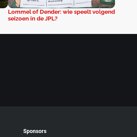
Lommel of Dender: wie speelt volgend
seizoen in de JPL?
Sponsors