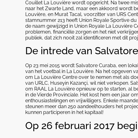
Couillet La Louvière wordt opgericht. Na twee m
naar het Zwarte Land, maar een akkoord wordt b
Louvière, en Murat Tacal, voorzitter van URS Cent
stamnummer 213 heeft Union Royale Sportive du C
de naam gewijzigd in Union Royale La Louvière Ce
problemen, financiële zorgen en het niet verkrijge
publiek, dat zich nooit zal identificeren met dit proj
De intrede van Salvator
Op 23 mei 2015 wordt Salvatore Curaba, een loka
van het voetbal in La Louvière. Na het opgeven v
om La Louvière Centre over te nemen met als doel
van URLC, Huseyin Kazançi, wil niet verkopen. Sal
om RAAL La Louvière opnieuw op te starten, al be
in de Vierde Provinciale. Het kost hem een jaar o
enthousiastelingen en vrijwilligers. Enkele maan
steunen meer dan 250 aandeelhouders het project
kunnen participeren in het kapitaal!
Op 26 februari 2017 begi