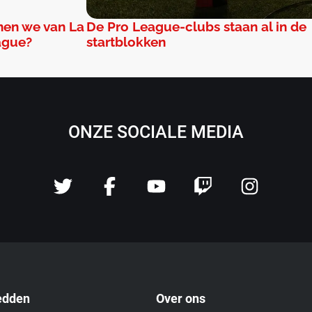
nen we van La
De Pro League-clubs staan al in de
ague?
startblokken
ONZE SOCIALE MEDIA
edden
Over ons