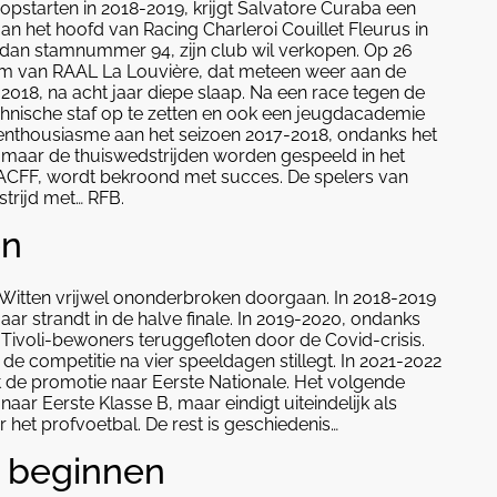
u opstarten in 2018-2019, krijgt Salvatore Curaba een
n het hoofd van Racing Charleroi Couillet Fleurus in
dan stamnummer 94, zijn club wil verkopen. Op 26
m van RAAL La Louvière, dat meteen weer aan de
2018, na acht jaar diepe slaap. Na een race tegen de
echnische staf op te zetten en ook een jeugdacademie
l enthousiasme aan het seizoen 2017-2018, ondanks het
s, maar de thuiswedstrijden worden gespeeld in het
se ACFF, wordt bekroond met succes. De spelers van
strijd met… RFB.
en
-Witten vrijwel ononderbroken doorgaan. In 2018-2019
 strandt in de halve finale. In 2019-2020, ondanks
Tivoli-bewoners teruggefloten door de Covid-crisis.
e competitie na vier speeldagen stillegt. In 2021-2022
 de promotie naar Eerste Nationale. Het volgende
naar Eerste Klasse B, maar eindigt uiteindelijk als
 het profvoetbal. De rest is geschiedenis…
 beginnen