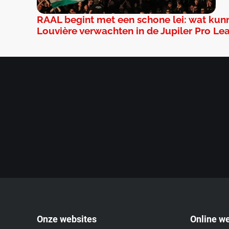
RAAL begint met een schone lei: wat kun
Louvière verwachten in de Jupiler Pro Le
Onze websites
Online w