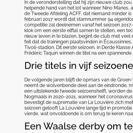
In de veronderstelling dat hij zijn nieuwe club zo
helpende hand van het lot wanneer Nino Manes, aa
de Tweede Afdeling ACFF, dat niemand minder is 
februari 2017 wordt dat stamnummer 94 eigendo
competitie zal deelnemen vanaf het seizoen 2017-
klok om een eerste elftal samen te stellen, een t
nieuw leven in te blazen, begint de club met vee
feit dat de trainingen plaatsvinden in Écaussinne
Tivoli-stadion. Dit eerste seizoen, in Derde Klas
Frédéric Taquin winnen de titel na een spannende 
Drie titels in vijf seizoen
De volgende jaren blijft de opmars van de Groen
neemt de wolvenbende deel aan de eindronde, maar
een uitstekende tweede seizoenshelft, worden de 
Nogmaals in 2020-2021, wanneer het coronavirus d
bevestigt de suprematie van La Louvière zich met
seizoen gelooft La Louvière lange tijd in promotie 
vierde, wat onvoldoende is om terug te keren naar
Een Waalse derby om te