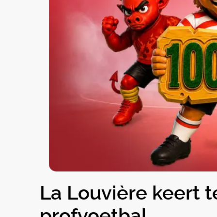
La Louvière keert t
profvoetbal