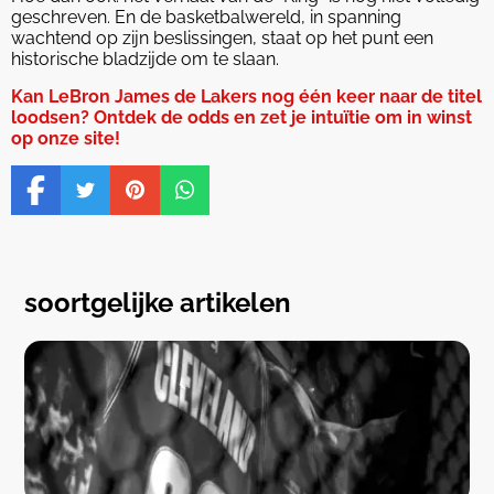
geschreven. En de basketbalwereld, in spanning
wachtend op zijn beslissingen, staat op het punt een
historische bladzijde om te slaan.
Kan LeBron James de Lakers nog één keer naar de titel
loodsen? Ontdek de odds en zet je intuïtie om in winst
op onze site!
soortgelijke artikelen