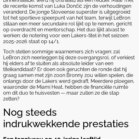
binnenhaalde, werd hij onthaald als een redder. Maar met
de recente komst van Luka Dončić zijn de verhoudingen
veranderd. De jonge Sloveense superster is uitgegroeid
tot het sportieve speerpunt van het team, terwijl LeBron
stilaan een meer secundaire rol lijkt op te nemen, gericht
op overdracht en mentorschap. Het duo lijkt alvast te
werken: de notering voor een Lakers-titel in het seizoen
2025-2026 staat op 14/1.
Toch stellen sommige waarnemers zich vragen: zal
LeBron zich neerleggen bij deze overgangsrol, of verkiest
hij elders af te sluiten als absolute leider van een
titelkandidaat? Er doen ook geruchten de ronde dat hij
graag samen met zijn zoon Bronny zou willen spelen, die
onlangs door de Lakers werd gedraft. Meerdere ploegen,
waaronder de Miami Heat, hebben de financiële ruimte
om dit duo te huisvesten — maar zullen ze die stap
zetten?
Nog steeds
indrukwekkende prestaties
Een topniveau op 40-jarige leeftijd