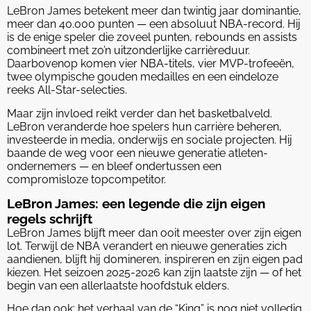
LeBron James betekent meer dan twintig jaar dominantie,
meer dan 40.000 punten — een absoluut NBA-record. Hij
is de enige speler die zoveel punten, rebounds en assists
combineert met zo’n uitzonderlijke carrièreduur.
Daarbovenop komen vier NBA-titels, vier MVP-trofeeën,
twee olympische gouden medailles en een eindeloze
reeks All-Star-selecties.
Maar zijn invloed reikt verder dan het basketbalveld.
LeBron veranderde hoe spelers hun carrière beheren,
investeerde in media, onderwijs en sociale projecten. Hij
baande de weg voor een nieuwe generatie atleten-
ondernemers — en bleef ondertussen een
compromisloze topcompetitor.
LeBron James: een legende die zijn eigen
regels schrijft
LeBron James blijft meer dan ooit meester over zijn eigen
lot. Terwijl de NBA verandert en nieuwe generaties zich
aandienen, blijft hij domineren, inspireren en zijn eigen pad
kiezen. Het seizoen 2025-2026 kan zijn laatste zijn — of het
begin van een allerlaatste hoofdstuk elders.
Hoe dan ook: het verhaal van de “King” is nog niet volledig