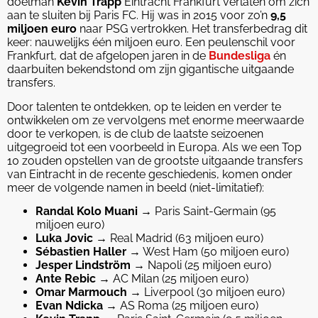
doelman
Kevin Trapp
Eintracht Frankfurt verlaten om zich
aan te sluiten bij Paris FC. Hij was in 2015 voor zo’n
9,5
miljoen euro
naar PSG vertrokken. Het transferbedrag dit
keer: nauwelijks één miljoen euro. Een peulenschil voor
Frankfurt, dat de afgelopen jaren in de
Bundesliga
én
daarbuiten bekendstond om zijn gigantische uitgaande
transfers.
Door talenten te ontdekken, op te leiden en verder te
ontwikkelen om ze vervolgens met enorme meerwaarde
door te verkopen, is de club de laatste seizoenen
uitgegroeid tot een voorbeeld in Europa. Als we een Top
10 zouden opstellen van de grootste uitgaande transfers
van Eintracht in de recente geschiedenis, komen onder
meer de volgende namen in beeld (niet-limitatief):
Randal Kolo Muani
→ Paris Saint-Germain (95
miljoen euro)
Luka Jovic
→ Real Madrid (63 miljoen euro)
Sébastien Haller
→ West Ham (50 miljoen euro)
Jesper Lindström
→ Napoli (25 miljoen euro)
Ante Rebic
→ AC Milan (25 miljoen euro)
Omar Marmouch
→ Liverpool (30 miljoen euro)
Evan Ndicka
→ AS Roma (25 miljoen euro)