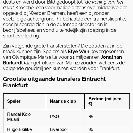
deals en werd door Bild gedoopt tot “
de koning van het
geld
“. Krösche, een voormalige defensieve middenvelder
opgeleid bij Werder Bremen, heeft een bijzonder
veelzijdige achtergrond: hij behaalde een trainerslicentie,
specialiseerde zich in de automobielsector én in
bedrijfsbeheer, en vond uiteindelijk zijn roeping in de
sportieve leiding.
Zijn volgende grote transferstoten? Die zouden al in de
maak kunnen zijn. Spelers als
Elye Wahi
(overgekomen
van Olympique Marseille voor 21 miljoen) en
Jonathan
Burkardt
(aangetrokken van Mainz) zouden wel eens de
volgende goudmijnen kunnen worden voor Frankfurt.
Grootste uitgaande transfers Eintracht
Frankfurt
Bedrag (miljoen
Speler
Naar de club
€)
Randal Kolo
PSG
95
Muani
Hugo Ekitike
Liverpool
95