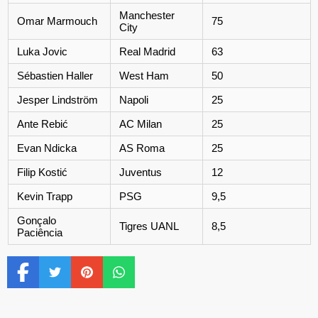
Manchester
Omar Marmouch
75
City
Luka Jovic
Real Madrid
63
Sébastien Haller
West Ham
50
Jesper Lindström
Napoli
25
Ante Rebić
AC Milan
25
Evan Ndicka
AS Roma
25
Filip Kostić
Juventus
12
Kevin Trapp
PSG
9,5
Gonçalo
Tigres UANL
8,5
Paciência