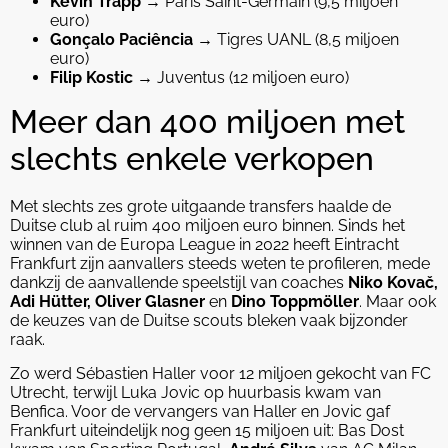
Kevin Trapp
→ Paris Saint-Germain (9,5 miljoen
euro)
Gonçalo Paciência
→ Tigres UANL (8,5 miljoen
euro)
Filip Kostic
→ Juventus (12 miljoen euro)
Meer dan 400 miljoen met
slechts enkele verkopen
Met slechts zes grote uitgaande transfers haalde de
Duitse club al ruim 400 miljoen euro binnen. Sinds het
winnen van de Europa League in 2022 heeft Eintracht
Frankfurt zijn aanvallers steeds weten te profileren, mede
dankzij de aanvallende speelstijl van coaches
Niko Kovač,
Adi Hütter, Oliver Glasner
en
Dino Toppmöller
. Maar ook
de keuzes van de Duitse scouts bleken vaak bijzonder
raak.
Zo werd Sébastien Haller voor 12 miljoen gekocht van FC
Utrecht, terwijl Luka Jovic op huurbasis kwam van
Benfica. Voor de vervangers van Haller en Jovic gaf
Frankfurt uiteindelijk nog geen 15 miljoen uit: Bas Dost