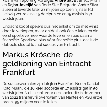
kwam van Sporting Portugal,
André Silva
van AC Milan
en
Dejan Joveljić
van Rode Ster Belgrado. André Silva
alleen al leverde later 23 miljoen op toen hij naar RB
Leipzig vertrok, na 45 doelpunten en 15 assists in 71
wedstrijden.
Eintracht koopt spelers dus niet enkel om ze met winst
door te verkopen, maar ontdekt ook échte talenten die
eerst sportieve meerwaarde leveren en pas daarna
financiële. Sportieve plus vóór financiële plus: dat is de
dubbele sleutel tot het succes van Eintracht.
Markus Krösche: de
geldkoning van Eintracht
Frankfurt
De succesverhalen zijn talrijk in Frankfurt. Neem Randal
Kolo Muani, die 26 keer scoorde en 17 assists gaf in 50
wedstrijden. Niet slecht, voor een speler die in de zomer
van 2022 transfervrij overkwam van Nantes en PSG ertoe
bracht 95 miljoen neer te tellen.