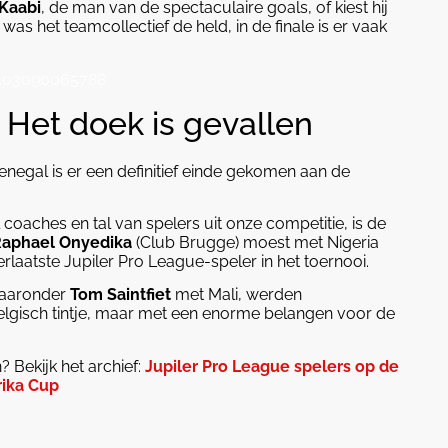
Kaabi
, de man van de spectaculaire goals, of kiest hij
s het teamcollectief de held, in de finale is er vaak
5303090065788
 Het doek is gevallen
negal is er een definitief einde gekomen aan de
aches en tal van spelers uit onze competitie, is de
aphael Onyedika
(Club Brugge) moest met Nigeria
rlaatste Jupiler Pro League-speler in het toernooi.
waaronder
Tom Saintfiet
met Mali, werden
 Belgisch tintje, maar met een enorme belangen voor de
 Bekijk het archief:
Jupiler Pro League spelers op de
rika Cup