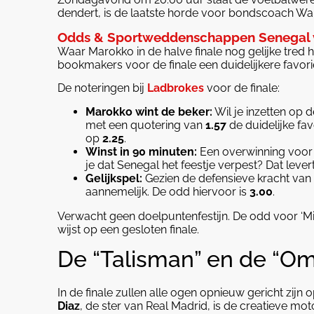
dendert, is de laatste horde voor bondscoach Wal
Odds & Sportweddenschappen Senegal 
Waar Marokko in de halve finale nog gelijke tred 
bookmakers voor de finale een duidelijkere favori
De noteringen bij
Ladbrokes
voor de finale:
Marokko wint de beker:
Wil je inzetten op d
met een quotering van
1.57
de duidelijke fa
op
2.25
.
Winst in 90 minuten:
Een overwinning voor 
je dat Senegal het feestje verpest? Dat lever
Gelijkspel:
Gezien de defensieve kracht van b
aannemelijk. De odd hiervoor is
3.00
.
Verwacht geen doelpuntenfestijn. De odd voor ‘Min
wijst op een gesloten finale.
De “Talisman” en de “Om
In de finale zullen alle ogen opnieuw gericht zijn
Diaz
, de ster van Real Madrid, is de creatieve mo