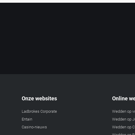
Onze websites
Online w
Ladbrokes Corporate
Wedden op v
Entain
Wedden op Ju
Casino-nieuws
Wedden op C
Wedden op F