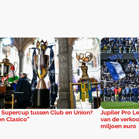
 Supercup tussen Club en Union?
Jupiler Pro L
en Clasico”
van de verko
miljoen euro