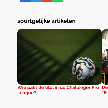
soortgelijke artikelen
Wie pakt de titel in de Challenger Pro
De
League?
“E