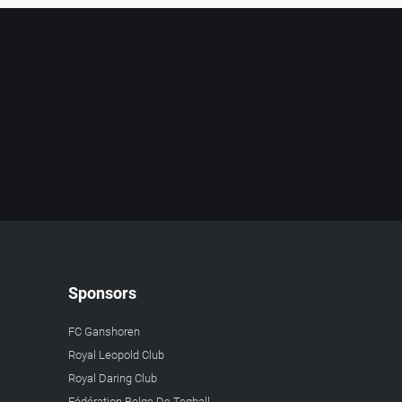
Sponsors
FC Ganshoren
Royal Leopold Club
Royal Daring Club
Fédération Belge De Teqball