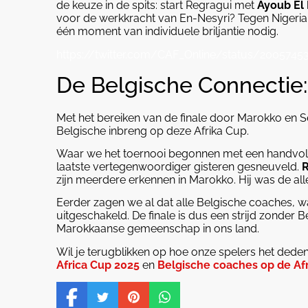
de keuze in de spits: start Regragui met
Ayoub El 
voor de werkkracht van En-Nesyri? Tegen Nigeria wa
één moment van individuele briljantie nodig.
https://twitter.com/CAF_Online/status/200574
De Belgische Connectie:
Met het bereiken van de finale door Marokko en Se
Belgische inbreng op deze Afrika Cup.
Waar we het toernooi begonnen met een handvol co
laatste vertegenwoordiger gisteren gesneuveld.
R
zijn meerdere erkennen in Marokko. Hij was de alle
Eerder zagen we al dat alle Belgische coaches, 
uitgeschakeld. De finale is dus een strijd zonder
Marokkaanse gemeenschap in ons land.
Wil je terugblikken op hoe onze spelers het deden?
Africa Cup 2025
en
Belgische coaches op de Af