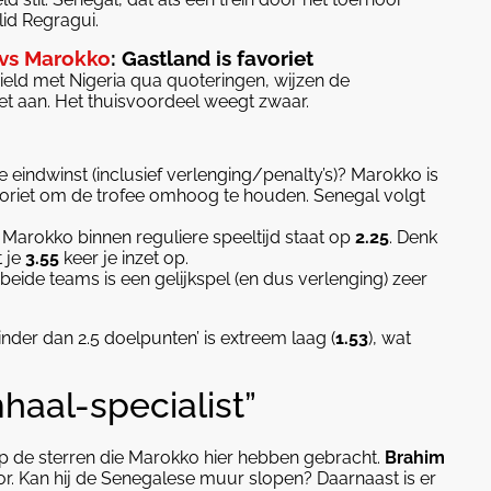
id Regragui.
vs Marokko
: Gastland is favoriet
hield met Nigeria qua quoteringen, wijzen de
et aan. Het thuisvoordeel weegt zwaar.
e eindwinst (inclusief verlenging/penalty’s)? Marokko is
voriet om de trofee omhoog te houden. Senegal volgt
Marokko binnen reguliere speeltijd staat op
2.25
. Denk
t je
3.55
keer je inzet op.
eide teams is een gelijkspel (en dus verlenging) zeer
der dan 2.5 doelpunten’ is extreem laag (
1.53
), wat
haal-specialist”
 op de sterren die Marokko hier hebben gebracht.
Brahim
tor. Kan hij de Senegalese muur slopen? Daarnaast is er