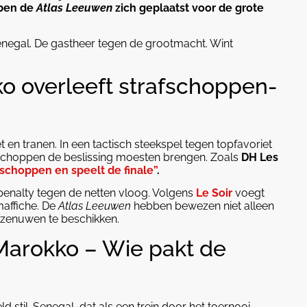
bben de
Atlas Leeuwen
zich geplaatst voor de grote
enegal. De gastheer tegen de grootmacht. Wint
 overleeft strafschoppen-
 en tranen. In een tactisch steekspel tegen topfavoriet
fschoppen de beslissing moesten brengen. Zoals
DH Les
fschoppen en speelt de finale”
.
penalty tegen de netten vloog. Volgens
Le Soir
voegt
affiche. De
Atlas Leeuwen
hebben bewezen niet alleen
 zenuwen te beschikken.
Marokko – Wie pakt de
til. Senegal, dat als een trein door het toernooi