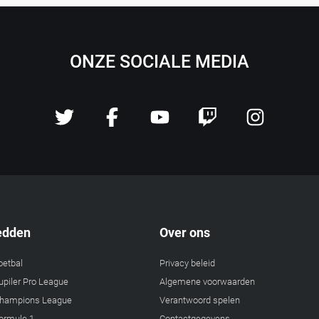
ONZE SOCIALE MEDIA
edden
Over ons
oetbal
Privacy beleid
piler Pro League
Algemene voorwaarden
hampions League
Verantwoord spelen
ormule 1
Contactgegevens