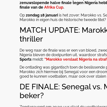
zenuwslopende halve finale tegen Nigeria he
finale van de
Afrika Cup
.
Op
zondag 18 januari
is het zover: Marokko vs. S
Marokko in eigen huis de historische tweede titel?
MATCH UPDATE: Marokko
thriller
De weg naar de finale was er een van bloed, zweet
Nigeria bleven de doelpunten uit, waardoor stra
Sports
meldt:
“Marokko verslaat Nigeria na stra
De ontlading was gigantisch toen de beslissende 
Marokko zich hiermee bij Senegal voor een droom
goed te kunnen voetballen, maar ook over stalen
DE FINALE: Senegal vs. 
beker?
Zondagavond om 20:00 uur staat de voetbalwereld s