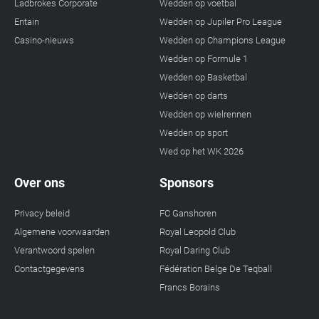
Ladbrokes Corporate
Wedden op voetbal
Entain
Wedden op Jupiler Pro League
Casino-nieuws
Wedden op Champions League
Wedden op Formule 1
Wedden op Basketbal
Wedden op darts
Wedden op wielrennen
Wedden op sport
Wed op het WK 2026
Over ons
Sponsors
Privacy beleid
FC Ganshoren
Algemene voorwaarden
Royal Leopold Club
Verantwoord spelen
Royal Daring Club
Contactgegevens
Fédération Belge De Teqball
Francs Borains