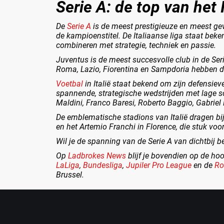
Serie A: de top van het 
De
Serie A
is de meest prestigieuze en meest gev
de kampioenstitel. De Italiaanse liga staat beke
combineren met strategie, techniek en passie.
Juventus is de meest succesvolle club in de Seri
Roma, Lazio, Fiorentina en Sampdoria hebben d
Voetbal
in Italië staat bekend om zijn defensiev
spannende, strategische wedstrijden met lage sco
Maldini, Franco Baresi, Roberto Baggio, Gabriel 
De emblematische stadions van Italië dragen bij
en het Artemio Franchi in Florence, die stuk voo
Wil je de spanning van de Serie A van dichtbij 
Op
Ladbrokes News
blijf je bovendien op de ho
LaLiga
,
Bundesliga
,
Jupiler Pro League
en de
Ro
Brussel.