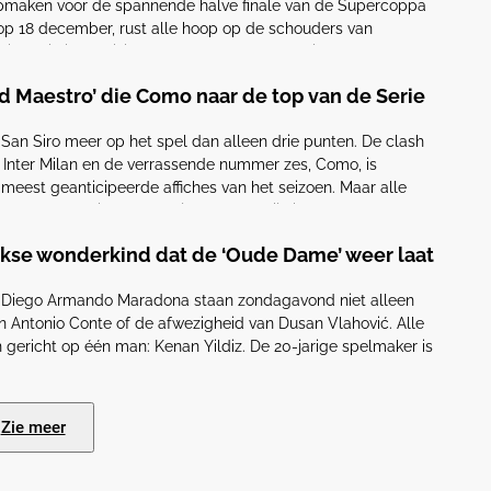
 opmaken voor de spannende halve finale van de Supercoppa
 op 18 december, rust alle hoop op de schouders van
 is Christian Pulisic, wat maakt hem zo cruciaal, en welke
ld Maestro’ die Como naar de top van de Serie
San Siro meer op het spel dan alleen drie punten. De clash
Inter Milan en de verrassende nummer zes, Como, is
 meest geanticipeerde affiches van het seizoen. Maar alle
op één man: Nico Paz. De jonge Argentijn is […]
urkse wonderkind dat de ‘Oude Dame’ weer laat
io Diego Armando Maradona staan zondagavond niet alleen
n Antonio Conte of de afwezigheid van Dusan Vlahović. Alle
n gericht op één man: Kenan Yildiz. De 20-jarige spelmaker is
ot de absolute smaakmaker van Juventus. Maar hoe belandde
Zie meer