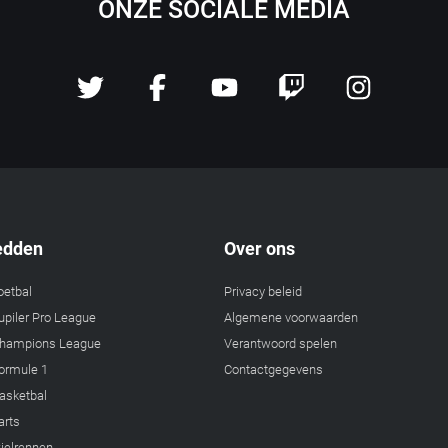
ONZE SOCIALE MEDIA
edden
Over ons
oetbal
Privacy beleid
piler Pro League
Algemene voorwaarden
hampions League
Verantwoord spelen
ormule 1
Contactgegevens
asketbal
arts
ielrennen