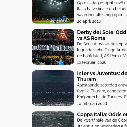
Op dinsdag 21 april 2026 
Italia halve finale op het 
waardoor alles nog open lig
Historische Dubbel voor Int
20 april 2026
Derby del Sole: Odd
vs AS Roma
De Serie A maakt zich op 
legendarische Diego Arman
de hoofdstad, AS Roma. Vo
voetbal is dit dé wedstrijd 
12 februari 2026
een Roma […]
Inter vs Juventus: d
Thuram
Aanstaande zaterdag ontvan
familie Thuram, aangezien 
Khéphren bij de Turiners. E
zoals Marcus en Khéphren 
10 februari 2026
zeldzaamheid. Broers die t
Coppa Italia: Odds e
De kwartfinale van de Copp
Juventus op woensdag 5 fe