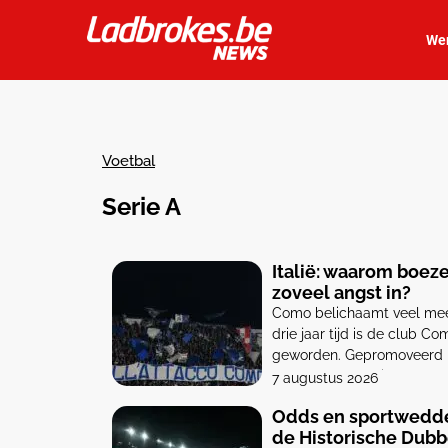
Wer
Voetbal
Serie A
Italië: waarom boez
zoveel angst in?
Como belichaamt veel meer
drie jaar tijd is de club C
geworden. Gepromoveerd na
Cesc Fabregas zich op om
7 augustus 2026
[…]
Odds en sportwedde
de Historische Dubb