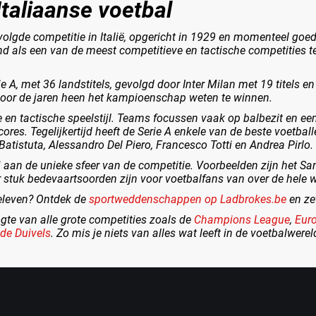
Italiaanse voetbal
olgde competitie in Italië, opgericht in 1929 en momenteel goed
nd als een van de meest competitieve en tactische competities te
e A, met 36 landstitels, gevolgd door Inter Milan met 19 titels 
oor de jaren heen het kampioenschap weten te winnen.
e en tactische speelstijl. Teams focussen vaak op balbezit en een 
res. Tegelijkertijd heeft de Serie A enkele van de beste voetball
Batistuta, Alessandro Del Piero, Francesco Totti en Andrea Pirlo.
 aan de unieke sfeer van de competitie. Voorbeelden zijn het Sa
r stuk bedevaartsoorden zijn voor voetbalfans van over de hele w
beleven? Ontdek de
sportweddenschappen op Ladbrokes.be
en zet
ogte van alle grote competities zoals de
Champions League
,
Eur
de Duivels
. Zo mis je niets van alles wat leeft in de voetbalwer