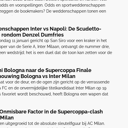
e odds en voorspellingen. Odds en sportweddenschappen
t zeggen de bookmakers? De weddenschappen tonen een
okes vinden we: 1X2 – […]
nschappen Inter vs Napoli: De Scudetto-
ie rondom Denzel Dumfries
ndag 11 januari gericht op San Siro voor een kraker in het
oper van de Serie A, Inter Milaan, ontvangt de nummer drie,
een wedstrijd; het is een duel dat de toon kan zetten voor de
jl de ploegen […]
ni Bologna naar de Supercoppa Finale
ouwing Bologna vs Inter Milan
at voor de deur, en de ogen zijn gericht op de verrassende
 FC en de onvermijdelijke titelkandidaat Inter Milan op 19
s favoriet wordt beschouwd, heeft Bologna een wapen dat
vleugelaanvaller en huidige sterspeler, Riccardo Orsolini.
]
e Onmisbare Factor in de Supercoppa-clash
 Milan
zoen uitgegroeid tot de absolute sleutelfiguur bij AC Milan.