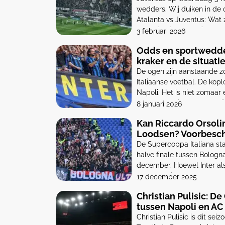
wedders. Wij duiken in d
Atalanta vs Juventus: Wa
evenwichtig duel. Bij Ladbr
3 februari 2026
Odds en sportwedde
kraker en de situat
De ogen zijn aanstaande zo
Italiaanse voetbal. De kopl
Napoli. Het is niet zomaar 
rest van de titelrace. Terwi
8 januari 2026
Kan Riccardo Orsoli
Loodsen? Voorbesch
De Supercoppa Italiana sta
halve finale tussen Bologna
december. Hoewel Inter al
het verschil kan maken: de 
17 december 2025
Wie is Riccardo Orsolini? […
Christian Pulisic: D
tussen Napoli en AC
Christian Pulisic is dit sei