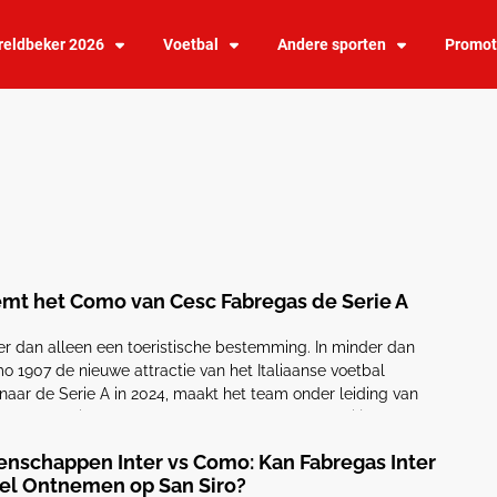
eldbeker 2026
Voetbal
Andere sporten
Promot
emt het Como van Cesc Fabregas de Serie A
 dan alleen een toeristische bestemming. In minder dan
omo 1907 de nieuwe attractie van het Italiaanse voetbal
ar de Serie A in 2024, maakt het team onder leiding van
 de Champions League te ontdekken. Met 300 miljoen euro
nschappen Inter vs Como: Kan Fabregas Inter
el Ontnemen op San Siro?