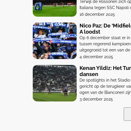
Terwijl de Rossoneri zich
Italiana tegen SSC Napoli
‘Captain America’. Maar wie
16 december 2025
impact […]
Nico Paz: De ‘Midfie
A loodst
Op 6 december staat er in 
tussen regerend kampioen 
uitgegroeid tot een van de
schijnwerpers zijn gericht 
4 december 2025
Kenan Yildiz: Het T
dansen
De spotlights in het Stad
gericht op de terugkeer va
ogen van de Bianconeri zij
dit seizoen uitgegroeid t
3 december 2025
een jongen […]