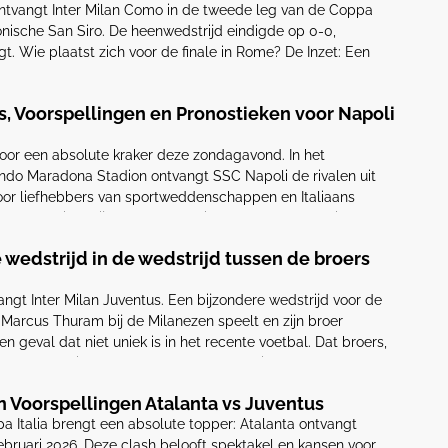
ontvangt Inter Milan Como in de tweede leg van de Coppa
iconische San Siro. De heenwedstrijd eindigde op 0-0,
t. Wie plaatst zich voor de finale in Rome? De Inzet: Een
er Inter staat met 12 punten voorsprong […]
s, Voorspellingen en Pronostieken voor Napoli
voor een absolute kraker deze zondagavond. In het
do Maradona Stadion ontvangt SSC Napoli de rivalen uit
or liefhebbers van sportweddenschappen en Italiaans
om naar uit te kijken. Met Napoli dat vecht voor de titel en
e wedstrijd in de wedstrijd tussen de broers
gt Inter Milan Juventus. Een bijzondere wedstrijd voor de
Marcus Thuram bij de Milanezen speelt en zijn broer
en geval dat niet uniek is in het recente voetbal. Dat broers,
Thuram, beiden profvoetballer worden, is geen
égen elkaar spelen, […]
n Voorspellingen Atalanta vs Juventus
a Italia brengt een absolute topper: Atalanta ontvangt
bruari 2026. Deze clash belooft spektakel en kansen voor