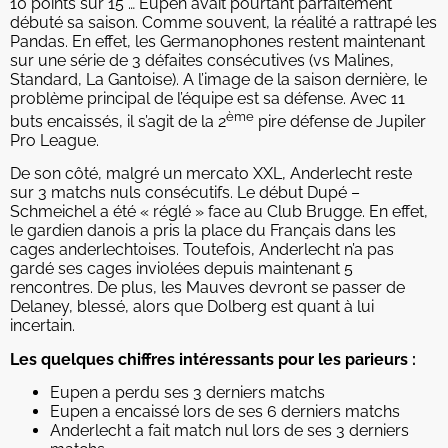
10 points sur 15 … Eupen avait pourtant parfaitement
débuté sa saison. Comme souvent, la réalité a rattrapé les
Pandas. En effet, les Germanophones restent maintenant
sur une série de 3 défaites consécutives (vs Malines,
Standard, La Gantoise). A l’image de la saison dernière, le
problème principal de l’équipe est sa défense. Avec 11
ème
buts encaissés, il s’agit de la 2
pire défense de Jupiler
Pro League.
De son côté, malgré un mercato XXL, Anderlecht reste
sur 3 matchs nuls consécutifs. Le début Dupé –
Schmeichel a été « réglé » face au Club Brugge. En effet,
le gardien danois a pris la place du Français dans les
cages anderlechtoises. Toutefois, Anderlecht n’a pas
gardé ses cages inviolées depuis maintenant 5
rencontres. De plus, les Mauves devront se passer de
Delaney, blessé, alors que Dolberg est quant à lui
incertain.
Les quelques chiffres intéressants pour les parieurs :
Eupen a perdu ses 3 derniers matchs
Eupen a encaissé lors de ses 6 derniers matchs
Anderlecht a fait match nul lors de ses 3 derniers