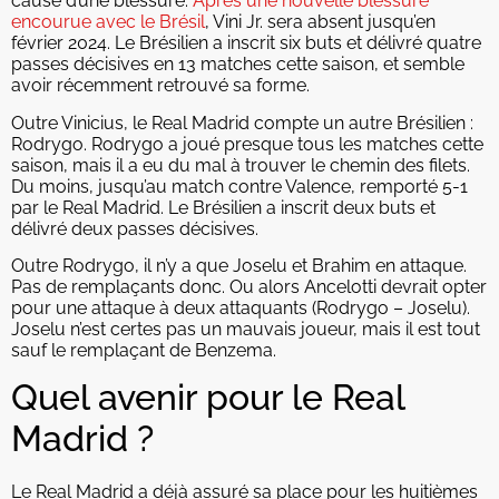
cause d’une blessure.
Après une nouvelle blessure
encourue avec le Brésil
, Vini Jr. sera absent jusqu’en
février 2024. Le Brésilien a inscrit six buts et délivré quatre
passes décisives en 13 matches cette saison, et semble
avoir récemment retrouvé sa forme.
Outre Vinicius, le Real Madrid compte un autre Brésilien :
Rodrygo. Rodrygo a joué presque tous les matches cette
saison, mais il a eu du mal à trouver le chemin des filets.
Du moins, jusqu’au match contre Valence, remporté 5-1
par le Real Madrid. Le Brésilien a inscrit deux buts et
délivré deux passes décisives.
Outre Rodrygo, il n’y a que Joselu et Brahim en attaque.
Pas de remplaçants donc. Ou alors Ancelotti devrait opter
pour une attaque à deux attaquants (Rodrygo – Joselu).
Joselu n’est certes pas un mauvais joueur, mais il est tout
sauf le remplaçant de Benzema.
Quel avenir pour le Real
Madrid ?
Le Real Madrid a déjà assuré sa place pour les huitièmes