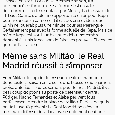
Chelsea en 2018. Lors de sa première saison, il a
commencé en force, mais sa forme s’est ensuite
détériorée et il a été remplacé par Mendy. La blessure de
Thibaut Courtois a été une opportunité en or pour Kepa
pour relancer sa carrière. Et il est devenu évident que
Lunin ne jouerait plus une minute pour les Merengue.
Certainement pas avec la forme actuelle de Kepa. Mais ce
même Kepa est sorti sur blessure début novembre,
donnant à Lunin l’occasion de faire ses preuves. Et c’est ce
qu’a fait l’Ukrainien.
Même sans Militão, le Real
Madrid réussit à s’imposer
Eder Militão, le rapide défenseur brésilien, manquera
donc toute la saison en raison d’une blessure au ligament
croisé antérieur. Heureusement pour le Real Madrid, il y a
beaucoup d’options au poste de défenseur central.
Rüdiger, Nacho Fernández et Alaba peuvent tous
parfaitement prendre la place de Militão. Et c’est ce qu’ils
ont fait jusqu’à présent : Le Real Madrid possède la
meilleure défense de la Liga avec seulement neuf buts