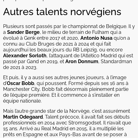
Autres talents norvégiens
Plusieurs sont passés par le championnat de Belgique. Il y
a
Sander Berge
, le milieu de terrain de Fulham qui a
évolué à Genk entre 2017 et 2020,
Antonio Nusa
qu’on a
connu au Club Bruges de 2021 à 2024 et qui fait
aujourd’hui les beaux jours du RB Leipzig, ou encore
Alexander Sorloth
, l’attaquant de l’Atlético Madrid qui est
passé par Gand en 2019, et
Aron Donnum
, Standardman
de 2021 à 2023.
Et puis, il y a aussi ses autres jeunes joueurs, à l’image
d’
Oscar Bobb
, qui poussent. Formé depuis ses 16 ans à
Manchester City, Bobb fait désormais pleinement partie
de l’équipe première. Et il commence à s’installer en
équipe nationale.
Mais l’autre grande star de la Norvège, c’est assurément
Martin Odegaard
. Talent précoce, il avait fait ses débuts
professionnels en 2014 avec Stromsgodset. Il n’avait que
15 ans. Arrivé au Real Madrid en 2015, il a multiplié les
prêts en Espagne et aux Pays-Bas avant de se poser à