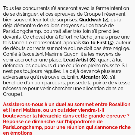
Tous les concurrents s’élanceront avec la ferme intention
de se distinguer, et ces épreuves de Groupe I réservent
bien souvent leur lot de surprises.
Quddwah (2
), qui a
déjà démontré de solides moyens sur ce tracé de
ParisLongchamp, pourrait aller très loin s’il prend les
devants. Ce cheval dur à l’effort ne lâche jamais prise une
fois lancé. Le représentant japonais
Go To First (5)
, auteur
de débuts corrects sur notre sol, ne doit pas être négligé.
Confié à l’excellent Maxime Guyon, il a les moyens de
venir accrocher une place.
Lead Artist (6)
, quant à lui,
défendra les couleurs d’une écurie en pleine réussite. S’il
n’est pas toujours régulier, il a déjà devancé plusieurs
adversaires qu’il retrouve ici. Enfin,
Alcantor (8)
, s’il
bénéficie d’un bon parcours, possède la pointe de vitesse
nécessaire pour venir chercher une allocation dans ce
Groupe I.
Assisterons-nous à un duel au sommet entre Rosallion
et Henri Matisse, ou un outsider viendra-t-il
bouleverser la hiérarchie dans cette grande épreuve ?
Réponse ce dimanche sur l’hippodrome de
ParisLongchamp, pour une réunion qui s’annonce riche
en émotions