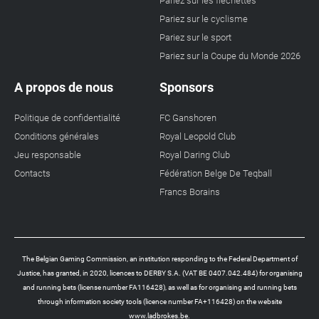
Pariez sur les flechettes
Pariez sur le cyclisme
Pariez sur le sport
Pariez sur la Coupe du Monde 2026
A propos de nous
Sponsors
Politique de confidentialité
FC Ganshoren
Conditions générales
Royal Leopold Club
Jeu responsable
Royal Daring Club
Contacts
Fédération Belge De Teqball
Francs Borains
The Belgian Gaming Commission, an institution responding to the Federal Department of
Justice, has granted, in 2020, licences to DERBY S.A. (VAT BE 0407.042.484) for organising
and running bets (license number FA116428), as well as for organising and running bets
through information society tools (licence number FA+116428) on the website
www.ladbrokes.be.