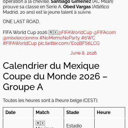
opération à la cheville.
Santiago Giménez
(AC Milan)
prouve sa classe en Serie A.
Obed Vargas
(Atlético
Madrid, 20 ans) est le jeune talent à suivre.
ONE LAST ROAD.
FIFA World Cup 2026 🇲🇽
@FIFAWorldCup
@FIFAcom
@miseleccionmx
#NoMemoNoParty
#6WC
#FIFAWorldCup
pic.twitter.com/Eo2BFS6LCG
— Guillermo Ochoa (@yosoy8a)
June 8, 2026
Calendrier du Mexique
Coupe du Monde 2026 –
Groupe A
Toutes les heures sont à l’heure belge (CEST).
Date
Match
Stade
Heure
🇲🇽
Estadio