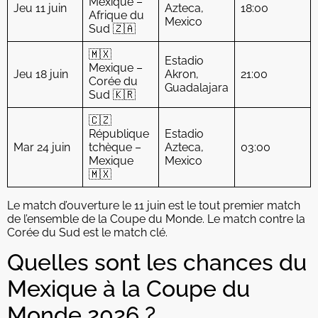
Mexique –
Jeu 11 juin
Azteca,
18:00
Afrique du
Mexico
Sud 🇿🇦
🇲🇽
Estadio
Mexique –
Jeu 18 juin
Akron,
21:00
Corée du
Guadalajara
Sud 🇰🇷
🇨🇿
République
Estadio
Mar 24 juin
tchèque –
Azteca,
03:00
Mexique
Mexico
🇲🇽
Le match d’ouverture le 11 juin est le tout premier match
de l’ensemble de la Coupe du Monde. Le match contre la
Corée du Sud est le match clé.
Quelles sont les chances du
Mexique à la Coupe du
Monde 2026 ?