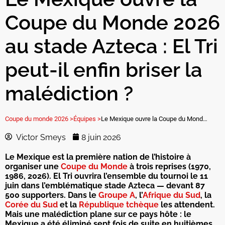
Coupe du Monde 2026
au stade Azteca : El Tri
peut-il enfin briser la
malédiction ?
Coupe du monde 2026 >
Équipes >
Le Mexique ouvre la Coupe du Monde 2026 au stade Azteca : El Tri peut-il enfin briser la malédiction ?
Victor Smeys
8 juin 2026
Le Mexique est la première nation de l’histoire à
organiser une
Coupe du Monde
à trois reprises (1970,
1986, 2026). El Tri ouvrira l’ensemble du tournoi le 11
juin dans l’emblématique stade Azteca — devant 87
500 supporters. Dans le
Groupe A
, l’
Afrique du Sud
, la
Corée du Sud
et la
République tchèque
les attendent.
Mais une malédiction plane sur ce pays hôte : le
Mexique a été éliminé sept fois de suite en huitièmes