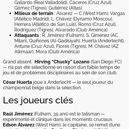
Gallardo (Real Valladolid), Cáceres (Cruz Azul),
Gómez (Tigres), Gutiérrez (Atlas)
Milieux de terrain
: Álvarez — C (West Ham), Vargas
(Atlético Madrid), L. Chávez (Dynamo Moscou),
Herrera (Atlético de San Luis), Romo (Cruz Azul),
Rodríguez (Tigres), Alvarado (Club América)
Attaquants
: R. Jiménez (Fulham), S. Giménez (AC
Milan), Quiñones (Al-Qadisiyah), Huerta (Anderlecht),
Antuna (Cruz Azul), Flores (Tigres), M. Chávez (AZ
Alkmaar), Mora (Club América)
Grand absent :
Hirving “Chucky” Lozano
(San Diego FC)
— n’a pas été sélectionné en raison d’un faible temps de
jeu et de problèmes disciplinaires au sein de son club.
César Huerta
joue à Anderlecht — le seul joueur du
championnat belge dans la sélection.
Les joueurs clés
Raúl Jiménez
(Fulham, 35 ans) est le talisman —
expérimenté et clinique dans les moments cruciaux.
Edson Álvarez
(West Ham), le capitaine, se remet d’une